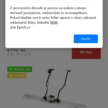
Hliníkový L- profil délky 3 metry. Určený pro vibrační
Z provozních důvodů je provoz na našem e-shopu 
jednotky Enar Tornado E a Enar Tornado H.
dočasně pozastaven, omlouváme se za komplikace.
Pokud hledáte servis nebo řešíte opravu v rámci zákonné 
reklamační lhůty, kl
ikněte 
SEM
.
Výrobce
Enar
tým 
Eprofi.cz
Zobrazit další podrobnosti
Zavřít
SKLADEM
6 770 Kč
DETAIL
8 191 Kč s DPH
SLEVA 5%
DÁREK