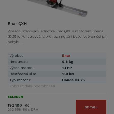
Enar QXH
Vibrační stahovací jednotka Enar QXE s motorem Honda
GX25 je konstruována pro rozhrnování betonové směsi při
pohybu …
Výrobce
Enar
Hmotnost:
9,8 kg
Výkon motoru:
1,1 HP
Odstředivá síla:
150 kN
Typ motoru:
Honda GX 25
Zobrazit další podrobnosti
SKLADEM
192 196 Kč
DETAIL
232 558 Kč s DPH