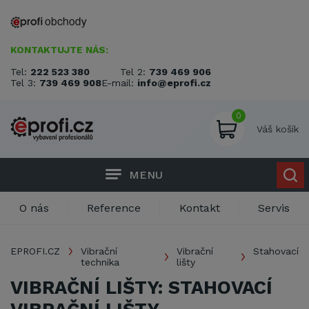
KONTAKTUJTE NÁS:
Tel:
222 523 380
Tel 2:
739 469 906
Tel 3:
739 469 908
E-mail:
info@eprofi.cz
0
Váš košík
MENU
O nás
Reference
Kontakt
Servis
EPROFI.CZ
Vibrační
Vibrační
Stahovací
technika
lišty
VIBRAČNÍ LIŠTY: STAHOVACÍ