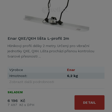
Enar QXE/QXH lišta L-profil 2m
Hliníkový profil délky 2 metry. Určený pro vibrační
jednotky QXE, QXH. Lišta prochází přísnou kontrolou
tvarové přesnosti …
Výrobce
Enar
Hmotnost:
6,2 kg
Zobrazit další podrobnosti
SKLADEM
6 196 Kč
DETAIL
7 497 Kč s DPH