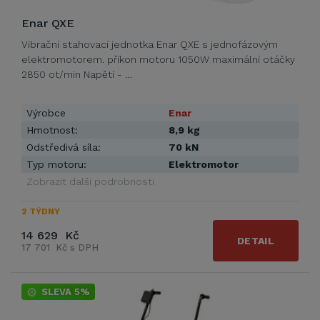
Enar QXE
Vibrační stahovací jednotka Enar QXE s jednofázovým
elektromotorem. příkon motoru 1050W maximální otáčky
2850 ot/min Napětí - …
Výrobce
Enar
Hmotnost:
8,9 kg
Odstředivá síla:
70 kN
Typ motoru:
Elektromotor
Zobrazit další podrobnosti
2 TÝDNY
14 629 Kč
DETAIL
17 701 Kč s DPH
SLEVA 5%