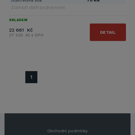
Odstředivá síla:
70 kN
Zobrazit další podrobnosti
SKLADEM
22 661 Kč
DETAIL
27 420 Kč s DPH
1
Obchodní podmínky