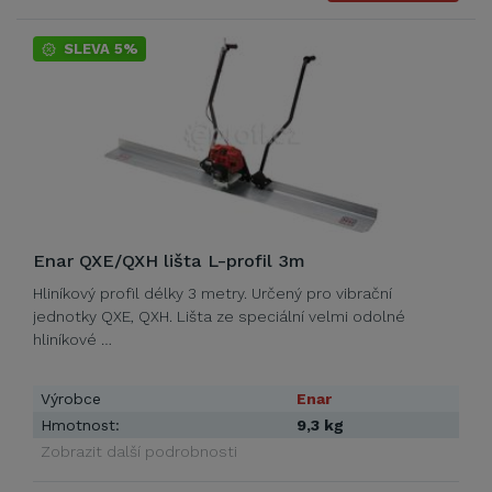
SLEVA 5%
Enar QXE/QXH lišta L-profil 3m
Hliníkový profil délky 3 metry. Určený pro vibrační
jednotky QXE, QXH. Lišta ze speciální velmi odolné
hliníkové …
Výrobce
Enar
Hmotnost:
9,3 kg
Zobrazit další podrobnosti