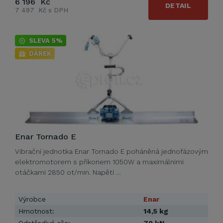
6 196 Kč
DETAIL
7 497 Kč s DPH
SLEVA 5%
DÁREK
Enar Tornado E
Vibrační jednotka Enar Tornado E poháněná jednofázovým
elektromotorem s příkonem 1050W a maximálnimi
otáčkami 2850 ot/min. Napětí …
Výrobce
Enar
Hmotnost:
14,5 kg