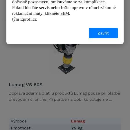
dočasně pozastaven, omlouváme se za komplikace.
44 868 Kč
Pokud hledáte servis nebo řešíte opravu v rámci zákonné 
DETAIL
54 290 Kč s DPH
reklamační lhůty, kl
ikněte 
SEM
.
tým 
Eprofi.cz
SLEVA 9%
Zavřít
Lumag VS 80S
Doprava zdarma platí u produktů Lumag pouze při platbě
převodem či online. Při platbě na dobírku účtujeme …
Výrobce
Lumag
Hmotnost:
75 kg