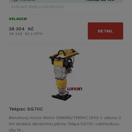
Zobrazit další podrobnosti
SKLADEM
38 304 Kč
DETAIL
46 348 Kč s DPH
Tekpac SG70C
Benzínový motor Motor DINKING/TEKPAC DH12 o výkonu 3
kW dodává vibračnímu pěchu Tekpa SG70C odstředivou
sílu 14 …