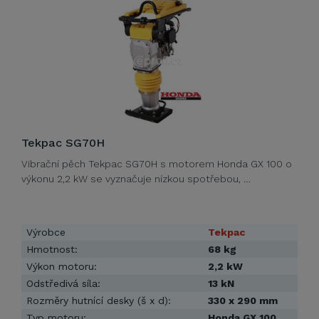
Tekpac SG70H
Vibrační pěch Tekpac SG70H s motorem Honda GX 100 o
výkonu 2,2 kW se vyznačuje nízkou spotřebou, …
Výrobce
Tekpac
Hmotnost:
68 kg
Výkon motoru:
2,2 kW
Odstředivá síla:
13 kN
Rozměry hutnící desky (š x d):
330 x 290 mm
Typ motoru:
Honda GX 100