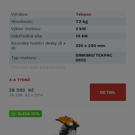
Výrobce
Tekpac
Hmotnost:
72 kg
Výkon motoru:
3 kW
Odstředivá síla:
14 kN
Rozměry hutnící desky (š x
330 x 290 mm
d):
DINKING/TEKPAC
Typ motoru:
DH12
Zobrazit další podrobnosti
4-6 TÝDNŮ
28 593 Kč
DETAIL
34 598 Kč s DPH
SLEVA 10%