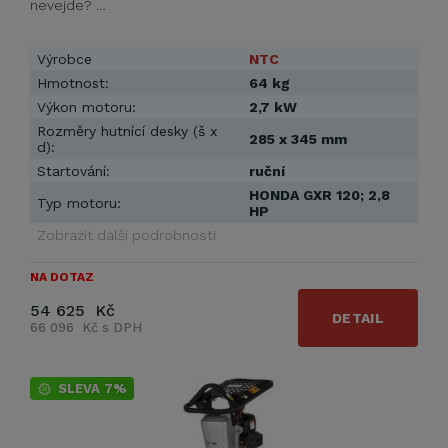
nevejde? …
Výrobce
NTC
Hmotnost:
64 kg
Výkon motoru:
2,7 kW
Rozměry hutnící desky (š x
285 x 345 mm
d):
Startování:
ruční
HONDA GXR 120; 2,8
Typ motoru:
HP
Zobrazit další podrobnosti
NA DOTAZ
54 625 Kč
DETAIL
66 096 Kč s DPH
SLEVA 7%