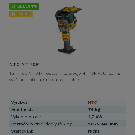
SLEVA 1%
DÁREK
NTC NT 76P
Tam, kde NT 64P nestačí, nastupuje NT 76P. Větší zdvih,
vyšší hutnící síla, širší patka – tohle …
Výrobce
NTC
Hmotnost:
76 kg
Výkon motoru:
2,7 kW
Rozměry hutnící desky (š x d):
285 x 345 mm
Startování:
ruční