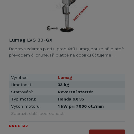
Lumag LVS 30-GX
Doprava zdarma platí u produktů Lumag pouze při platbě
převodem či online. Při platbě na dobírku účtujeme …
Výrobce
Lumag
Hmotnost:
33 kg
Startování:
Reverzní startér
Typ motoru:
Honda GX 35
Výkon motoru:
1 kW při 7000 ot./min
Zobrazit další podrobnosti
NA DOTAZ