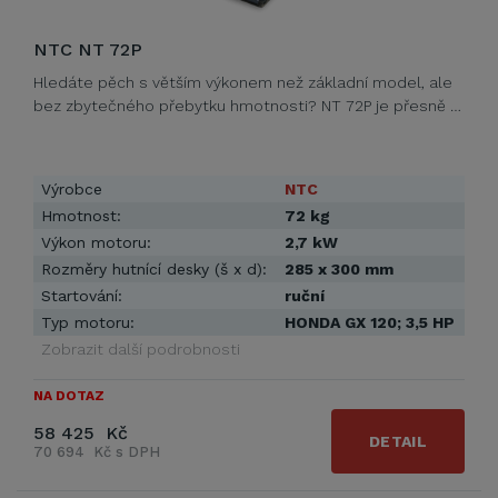
NTC NT 72P
Hledáte pěch s větším výkonem než základní model, ale
bez zbytečného přebytku hmotnosti? NT 72P je přesně …
Výrobce
NTC
Hmotnost:
72 kg
Výkon motoru:
2,7 kW
Rozměry hutnící desky (š x d):
285 x 300 mm
Startování:
ruční
Typ motoru:
HONDA GX 120; 3,5 HP
Zobrazit další podrobnosti
NA DOTAZ
58 425 Kč
DETAIL
70 694 Kč s DPH