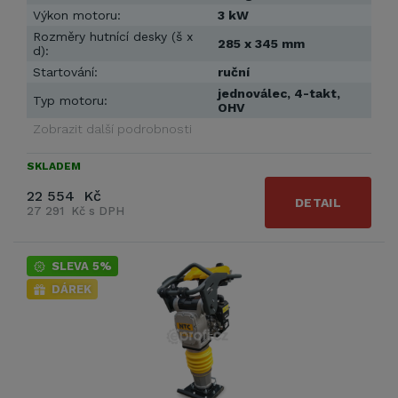
Výkon motoru:
3 kW
Rozměry hutnící desky (š x
285 x 345 mm
d):
Startování:
ruční
jednoválec, 4-takt,
Typ motoru:
OHV
Zobrazit další podrobnosti
SKLADEM
22 554 Kč
DETAIL
27 291 Kč s DPH
SLEVA 5%
DÁREK