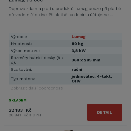
Doprava zdarma platí u produktů Lumag pouze při platbě
převodem či online. Při platbě na dobírku účtujeme …
Výrobce
Lumag
Hmotnost:
80 kg
Výkon motoru:
3,8 kW
Rozměry hutnící desky (š x
360 x 285 mm
d):
Startování:
ruční
jednoválec, 4-takt,
Typ motoru:
OHV
Zobrazit další podrobnosti
SKLADEM
22 183 Kč
DETAIL
26 841 Kč s DPH