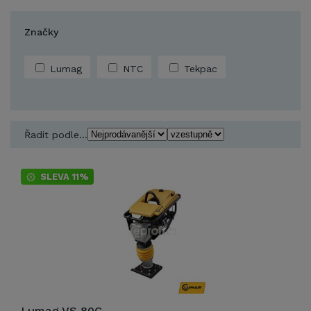
Značky
Lumag
NTC
Tekpac
Řadit podle...
SLEVA 11%
Lumag VS 80C