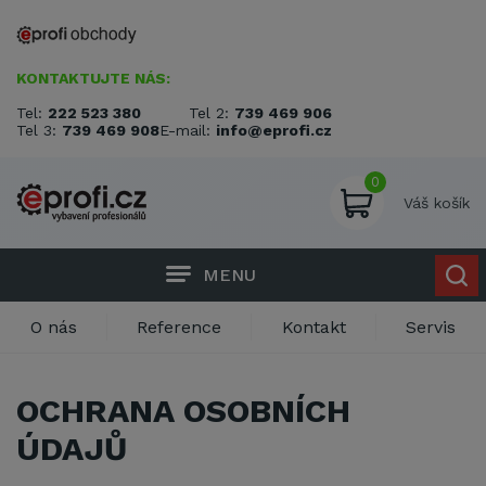
KONTAKTUJTE NÁS:
Tel:
222 523 380
Tel 2:
739 469 906
Tel 3:
739 469 908
E-mail:
info@eprofi.cz
0
Váš košík
MENU
O nás
Reference
Kontakt
Servis
OCHRANA OSOBNÍCH
ÚDAJŮ