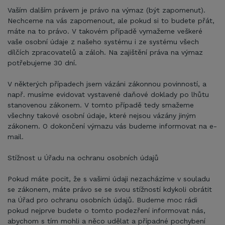
Vaším dalším právem je právo na výmaz (být zapomenut).
Nechceme na vás zapomenout, ale pokud si to budete přát,
máte na to právo. V takovém případě vymažeme veškeré
vaše osobní údaje z našeho systému i ze systému všech
dílčích zpracovatelů a záloh. Na zajištění práva na výmaz
potřebujeme 30 dní.
V některých případech jsem vázáni zákonnou povinností, a
např. musíme evidovat vystavené daňové doklady po lhůtu
stanovenou zákonem. V tomto případě tedy smažeme
všechny takové osobní údaje, které nejsou vázány jiným
zákonem. O dokončení výmazu vás budeme informovat na e-
mail.
Stížnost u Úřadu na ochranu osobních údajů
Pokud máte pocit, že s vašimi údaji nezacházíme v souladu
se zákonem, máte právo se se svou stížností kdykoli obrátit
na Úřad pro ochranu osobních údajů. Budeme moc rádi
pokud nejprve budete o tomto podezření informovat nás,
abychom s tím mohli a něco udělat a případné pochybení