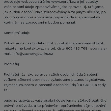
provozuje webovou stránku www.eprofi.cz a její satelity.
Vaše osobní údaje zpracováváme jako správce, tj. určujeme,
jak budou osobní údaje zpracovávány a za jakým účelem, po
jak dlouhou dobu a vybíráme případné další zpracovatele,
kteří nám se zpracováním budou pomáhat.
Kontaktní údaje
Pokud se na nás budete chtít v průběhu zpracování obrátit,
můžete mě kontaktovat na tel. čísle 605 483 768 nebo na e-
mail: info@zachovejpaniku.cz
Prohlašuji
Prohlašuji, že jako správce vašich osobních údajů splňuji
veškeré zákonné povinnosti vyžadované platnou legislativou,
zejména zákonem o ochraně osobních údajů a GDPR, a tedy
že:
budu zpracovávat vaše osobní údaje jen na základě platného
právního důvodu, a to především oprávněného zájmu, plnění
smlouvy, zákonné povinnosti či uděleného souhlasu, plním