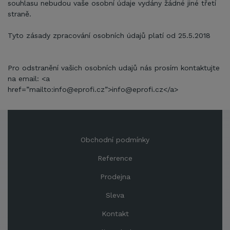
souhlasu nebudou vaše osobní údaje vydány žádné jiné třetí
straně.
Tyto zásady zpracování osobních údajů platí od 25.5.2018
Pro odstranění vašich osobních udajů nás prosím kontaktujte
na email: <a
href=”mailto:info@eprofi.cz”>info@eprofi.cz</a>
Obchodní podmínky
Reference
Prodejna
Sleva
Kontakt