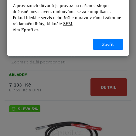
Ohebná hřídel AM 35/4 (4 metry, 10 kg) s vibrační hlavicí o
Z provozních důvodů je provoz na našem e-shopu 
průměru 35 mm pro pohonnou …
dočasně pozastaven, omlouváme se za komplikace.
Pokud hledáte servis nebo řešíte opravu v rámci zákonné 
reklamační lhůty, kl
ikněte 
SEM
.
tým 
Eprofi.cz
Výrobce
Hervisa Perles
Hutnící síla:
10 m3/hod
Zavřít
Průměr:
35 mm
Délka hřídele:
4 m
Zobrazit další podrobnosti
SKLADEM
7 233 Kč
DETAIL
8 752 Kč s DPH
SLEVA 5%