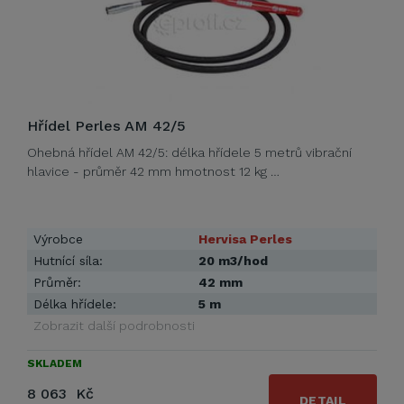
Hřídel Perles AM 42/5
Ohebná hřídel AM 42/5: délka hřídele 5 metrů vibrační
hlavice - průměr 42 mm hmotnost 12 kg …
Výrobce
Hervisa Perles
Hutnící síla:
20 m3/hod
Průměr:
42 mm
Délka hřídele:
5 m
Zobrazit další podrobnosti
SKLADEM
8 063 Kč
DETAIL