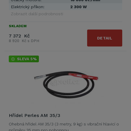
Elektrický příkon:
2 300 W
Zobrazit další podrobnosti
SKLADEM
7 372 Kč
DETAIL
8 920 Kč s DPH
SLEVA 5%
Hřídel Perles AM 35/3
Ohebná hřídel AM 35/3 (3 metry, 9 kg) s vibrační hlavicí o
průměru 35 mm pro pohonnou …