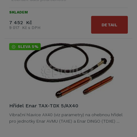
SKLADEM
7 452 Kč
DETAIL
9 017 Kč s DPH
SLEVA 5%
Hřídel Enar TAX-TDX 5/AX40
Vibrační hlavice AX40 (viz parametry) na ohebnou hřídel
pro jednotky Enar AVMU (TAXE) a Enar DINGO (TDXE) …