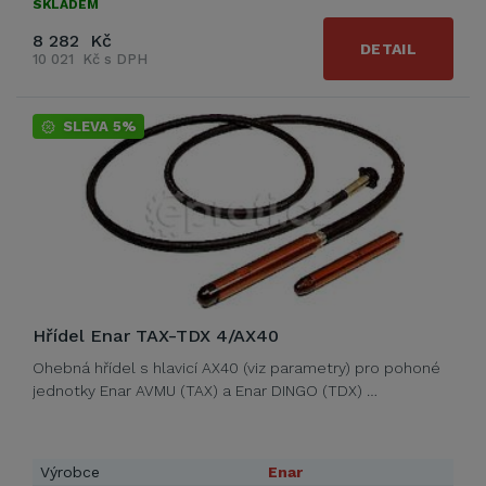
SKLADEM
8 282 Kč
DETAIL
10 021 Kč s DPH
SLEVA 5%
Hřídel Enar TAX-TDX 4/AX40
Ohebná hřídel s hlavicí AX40 (viz parametry) pro pohoné
jednotky Enar AVMU (TAX) a Enar DINGO (TDX) …
Výrobce
Enar