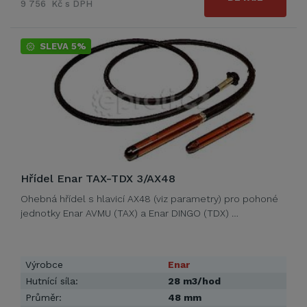
9 756 Kč s DPH
SLEVA 5%
Hřídel Enar TAX-TDX 3/AX48
Ohebná hřídel s hlavicí AX48 (viz parametry) pro pohoné
jednotky Enar AVMU (TAX) a Enar DINGO (TDX) …
Výrobce
Enar
Hutnící síla:
28 m3/hod
Průměr:
48 mm