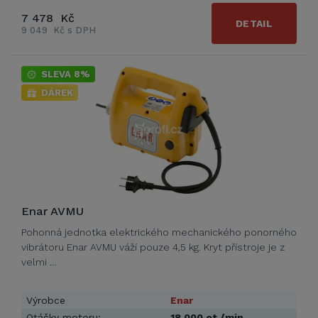
7 478 Kč
DETAIL
9 049 Kč s DPH
SLEVA 8%
DÁREK
Enar AVMU
Pohonná jednotka elektrického mechanického ponorného
vibrátoru Enar AVMU váží pouze 4,5 kg. Kryt přístroje je z
velmi …
Výrobce
Enar
Otáčky motoru:
18 000 ot./min