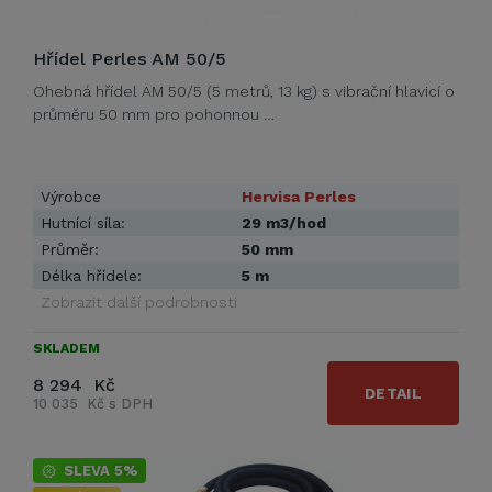
Hřídel Perles AM 50/5
Ohebná hřídel AM 50/5 (5 metrů, 13 kg) s vibrační hlavicí o
průměru 50 mm pro pohonnou …
Výrobce
Hervisa Perles
Hutnící síla:
29 m3/hod
Průměr:
50 mm
Délka hřídele:
5 m
Zobrazit další podrobnosti
SKLADEM
8 294 Kč
DETAIL
10 035 Kč s DPH
SLEVA 5%