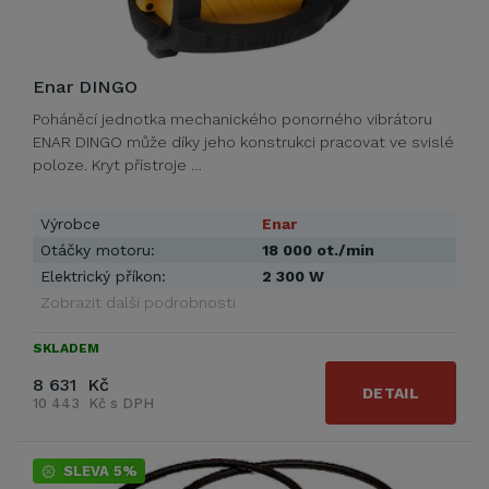
Enar DINGO
Poháněcí jednotka mechanického ponorného vibrátoru
ENAR DINGO může díky jeho konstrukci pracovat ve svislé
poloze. Kryt přístroje …
Výrobce
Enar
Otáčky motoru:
18 000 ot./min
Elektrický příkon:
2 300 W
Zobrazit další podrobnosti
SKLADEM
8 631 Kč
DETAIL
10 443 Kč s DPH
SLEVA 5%