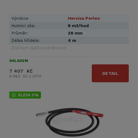
Výrobce
Hervisa Perles
Hutnící síla:
8 m3/hod
Průměr:
28 mm
Délka hřídele:
4 m
Zobrazit další podrobnosti
SKLADEM
7 407 Kč
DETAIL
8 963 Kč s DPH
SLEVA 5%