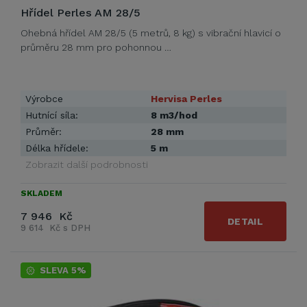
Hřídel Perles AM 28/5
Ohebná hřídel AM 28/5 (5 metrů, 8 kg) s vibrační hlavicí o
průměru 28 mm pro pohonnou …
Výrobce
Hervisa Perles
Hutnící síla:
8 m3/hod
Průměr:
28 mm
Délka hřídele:
5 m
Zobrazit další podrobnosti
SKLADEM
7 946 Kč
DETAIL
9 614 Kč s DPH
SLEVA 5%