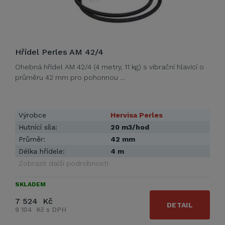
Hřídel Perles AM 42/4
Ohebná hřídel AM 42/4 (4 metry, 11 kg) s vibrační hlavicí o
průměru 42 mm pro pohonnou …
Výrobce
Hervisa Perles
Hutnící síla:
20 m3/hod
Průměr:
42 mm
Délka hřídele:
4 m
Zobrazit další podrobnosti
SKLADEM
7 524 Kč
DETAIL
9 104 Kč s DPH