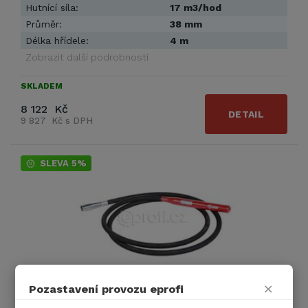
Hutnící síla:
17 m3/hod
Průměr:
38 mm
Délka hřídele:
4 m
Zobrazit další podrobnosti
SKLADEM
8 122 Kč
DETAIL
9 827 Kč s DPH
SLEVA 5%
×
Pozastavení provozu eprofi
Hřídel Perles AM 35/4