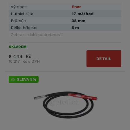
Výrobce
Enar
Hutnící síla:
17 m3/hod
Průměr:
38 mm
Délka hřídele:
5 m
Zobrazit další podrobnosti
SKLADEM
8 444 Kč
DETAIL
10 217 Kč s DPH
SLEVA 5%