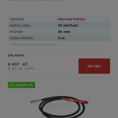
Výrobce
Hervisa Perles
Hutnící síla:
10 m3/hod
Průměr:
35 mm
Délka hřídele:
3 m
Zobrazit další podrobnosti
SKLADEM
6 697 Kč
DETAIL
8 103 Kč s DPH
SLEVA 5%