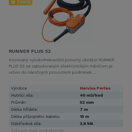
DÁREK
RUNNER PLUS 52
Inovovaný vysokofrekvenční ponorný vibrátor RUNNER
PLUS 52 se zabudovaným elektronickým měničem je
určen do náročných provozních podmínek. …
Výrobce
Hervisa Perles
Hutnící síla:
40 m3/hod
Průměr:
52 mm
Délka hřídele:
7 m
Délka přípojného kabelu:
15 m
Odstředivá síla:
3,8 kN
Zobrazit další podrobnosti