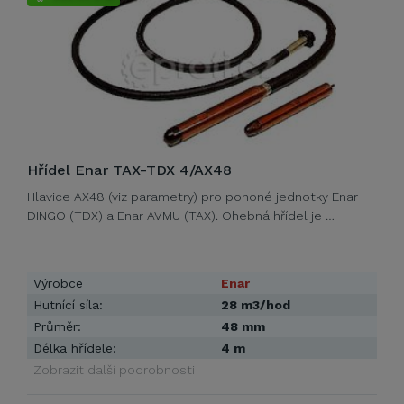
Hřídel Enar TAX-TDX 4/AX48
Hlavice AX48 (viz parametry) pro pohoné jednotky Enar
DINGO (TDX) a Enar AVMU (TAX). Ohebná hřídel je …
Výrobce
Enar
Hutnící síla:
28 m3/hod
Průměr:
48 mm
Délka hřídele:
4 m
Zobrazit další podrobnosti