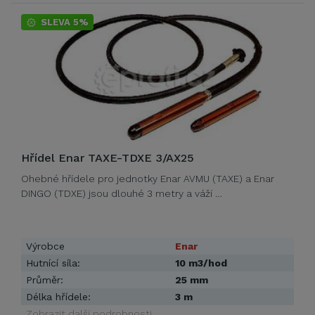
SLEVA 5%
Hřídel Enar TAXE-TDXE 3/AX25
Ohebné hřídele pro jednotky Enar AVMU (TAXE) a Enar
DINGO (TDXE) jsou dlouhé 3 metry a váží …
Výrobce
Enar
Hutnící síla:
10 m3/hod
Průměr:
25 mm
Délka hřídele:
3 m
Zobrazit další podrobnosti