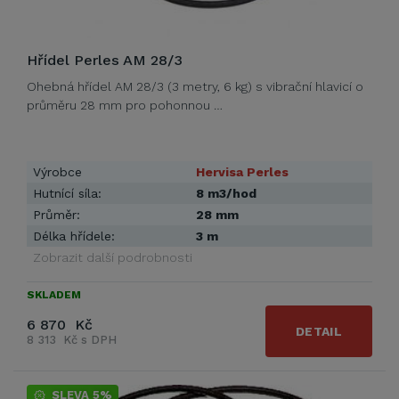
Hřídel Perles AM 28/3
Ohebná hřídel AM 28/3 (3 metry, 6 kg) s vibrační hlavicí o
průměru 28 mm pro pohonnou …
Výrobce
Hervisa Perles
Hutnící síla:
8 m3/hod
Průměr:
28 mm
Délka hřídele:
3 m
Zobrazit další podrobnosti
SKLADEM
6 870 Kč
DETAIL
8 313 Kč s DPH
SLEVA 5%