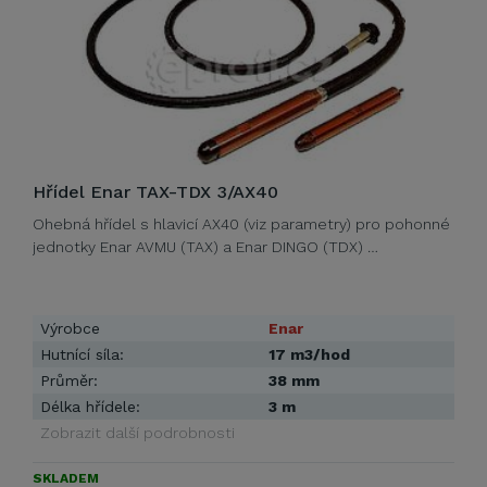
Hřídel Enar TAX-TDX 3/AX40
Ohebná hřídel s hlavicí AX40 (viz parametry) pro pohonné
jednotky Enar AVMU (TAX) a Enar DINGO (TDX) …
Výrobce
Enar
Hutnící síla:
17 m3/hod
Průměr:
38 mm
Délka hřídele:
3 m
Zobrazit další podrobnosti
SKLADEM