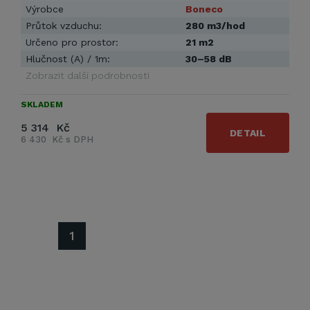
Výrobce
Boneco
Průtok vzduchu:
280 m3/hod
Určeno pro prostor:
21 m2
Hlučnost (A) / 1m:
30–58 dB
Zobrazit další podrobnosti
SKLADEM
5 314 Kč
DETAIL
6 430 Kč s DPH
1