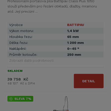
Profesionální portálová pila Battipav Class Plus 1050
slouží především pro řezání obkladů, dlažby, mramoru
atd. Její precizní …
Výrobce
BATTIPAV
Výkon motoru:
1,4 kW
Hloubka řezu:
65 mm
Délka řezu:
1 200 mm
Naklápění:
0–45 °
Průměr kotouče:
250 mm
Zobrazit další podrobnosti
SKLADEM
39 758 Kč
DETAIL
48 107 Kč s DPH
SLEVA 7%