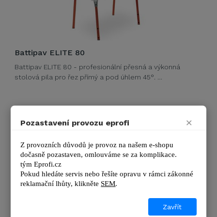
Battipav ELITE 80
Battipav ELITE 80 - profesionální přesná a výkonná
stolová pila pro řez přímý a pod úhlem 45°. …
Výrobce
BATTIPAV
×
Pozastavení provozu eprofi
Výkon motoru:
2,2 kW
Hloubka řezu:
110 mm
Z provozních důvodů je provoz na našem e-shopu 
Průměr upín. otvoru:
25,4 mm
dočasně pozastaven, omlouváme se za komplikace.
Délka řezu:
800 mm
tým 
Eprofi.cz
Naklápění:
0–45 °
Pokud hledáte servis nebo řešíte opravu v rámci zákonné 
Průměr kotouče:
350 mm
reklamační lhůty, kl
ikněte 
SEM
.
Zobrazit další podrobnosti
Zavřít
NÁHRADA SKLADEM