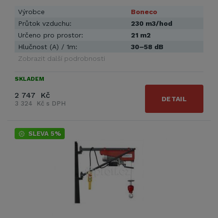
Výrobce
Boneco
Průtok vzduchu:
230 m3/hod
Určeno pro prostor:
21 m2
Hlučnost (A) / 1m:
30–58 dB
Zobrazit další podrobnosti
SKLADEM
2 747 Kč
DETAIL
3 324 Kč s DPH
SLEVA 5%