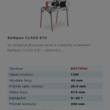
Battipav CLASS 670
Ve výrobě je již pouze verze S s kolečky a laserem.
Battipav CLASS 670 - výkonná a …
Výrobce
BATTIPAV
Výkon motoru:
1 kW
Hloubka řezu:
40 mm
Průměr upín. otvoru:
25,4 mm
Délka řezu:
670 mm
Naklápění:
0–45 °
Průměr kotouče:
200 mm
Zobrazit další podrobnosti