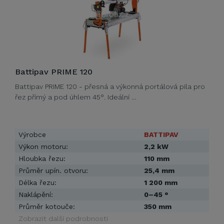
Battipav PRIME 120
Battipav PRIME 120 - přesná a výkonná portálová pila pro
řez přímý a pod úhlem 45°. Ideální …
Výrobce
BATTIPAV
Výkon motoru:
2,2 kW
Hloubka řezu:
110 mm
Průměr upín. otvoru:
25,4 mm
Délka řezu:
1 200 mm
Naklápění:
0–45 °
Průměr kotouče:
350 mm
Zobrazit další podrobnosti