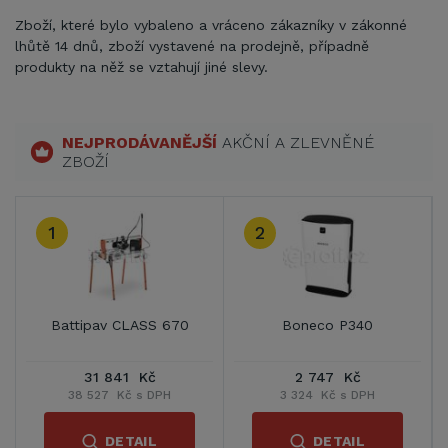
Zboží, které bylo vybaleno a vráceno zákazníky v zákonné
lhůtě 14 dnů, zboží vystavené na prodejně, případně
produkty na něž se vztahují jiné slevy.
NEJPRODÁVANĚJŠÍ
AKČNÍ A ZLEVNĚNÉ
ZBOŽÍ
3
Camac Minor P-200
Battipav ELITE 80
Rameno
3 499 Kč
34 666 Kč
4 234 Kč s DPH
41 945 Kč s DPH
DETAIL
DETAIL