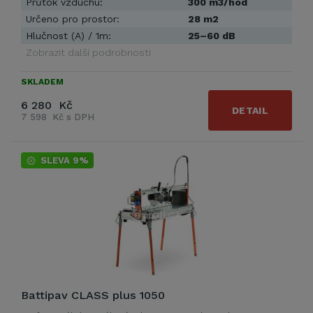
Průtok vzduchu:
300 m3/hod
Určeno pro prostor:
28 m2
Hlučnost (A) / 1m:
25–60 dB
Zobrazit další podrobnosti
SKLADEM
6 280 Kč
DETAIL
7 598 Kč s DPH
SLEVA 9%
Battipav CLASS plus 1050