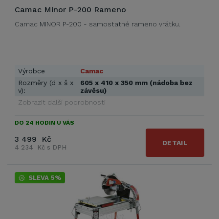
Camac Minor P-200 Rameno
Camac MINOR P-200 - samostatné rameno vrátku.
Výrobce
Camac
Rozměry (d x š x
605 x 410 x 350 mm (nádoba bez
v):
závěsu)
Zobrazit další podrobnosti
DO 24 HODIN U VÁS
3 499 Kč
DETAIL
4 234 Kč s DPH
SLEVA 5%