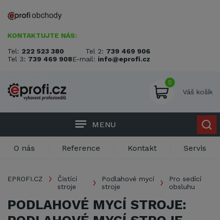
KONTAKTUJTE NÁS:
Tel:
222 523 380
Tel 2:
739 469 906
Tel 3:
739 469 908
E-mail:
info@eprofi.cz
0
Váš košík
MENU
O nás
Reference
Kontakt
Servis
EPROFI.CZ
Čistící
Podlahové mycí
Pro sedící
stroje
stroje
obsluhu
PODLAHOVÉ MYCÍ STROJE: