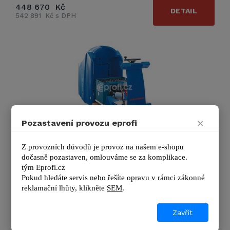
448 670 Kč
DETAIL
542 891 Kč s DPH
×
Pozastavení provozu eprofi
Columbus ARA 100 BM 150
Z provozních důvodů je provoz na našem e-shopu 
dočasně pozastaven, omlouváme se za komplikace.
Úklidový podlahový mycí stroj pro sedící obsluhu
tým 
Eprofi.cz
Columbus ARA 100 BM 150 vyroben v osvědčené kvalitě. K
Pokud hledáte servis nebo řešíte opravu v rámci zákonné 
…
reklamační lhůty, kl
ikněte 
SEM
.
Výrobce
Columbus
Zavřít
Napětí:
2 x 12 V