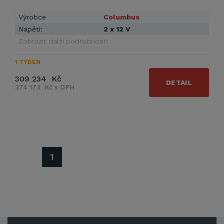
Výrobce
Columbus
Napětí:
2 x 12 V
Zobrazit další podrobnosti
1 TÝDEN
309 234 Kč
DETAIL
374 173 Kč s DPH
1