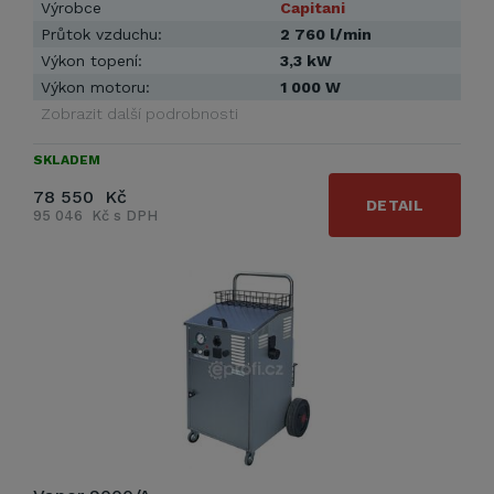
Výrobce
Capitani
Průtok vzduchu:
2 760 l/min
Výkon topení:
3,3 kW
Výkon motoru:
1 000 W
Zobrazit další podrobnosti
SKLADEM
78 550 Kč
DETAIL
95 046 Kč s DPH