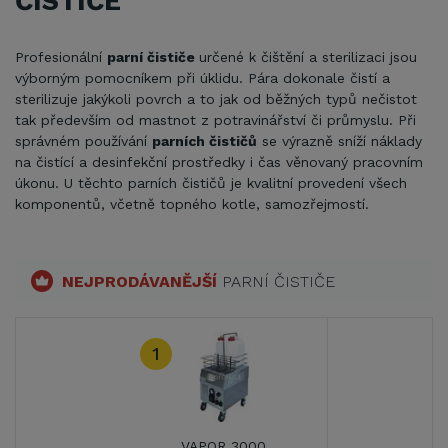
ČISTIČE
Profesionální
parní čističe
určené k čištění a sterilizaci jsou
výborným pomocníkem při úklidu. Pára dokonale čistí a
sterilizuje jakýkoli povrch a to jak od běžných typů nečistot
tak především od mastnot z potravinářství či průmyslu. Při
správném používání
parních čističů
se výrazně sníží náklady
na čistící a desinfekční prostředky i čas věnovaný pracovním
úkonu. U těchto parních čističů je kvalitní provedení všech
komponentů, včetně topného kotle, samozřejmostí.
NEJPRODÁVANĚJŠÍ
PARNÍ ČISTIČE
1
VAPOR 3000