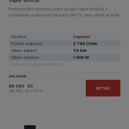
Vapor 9000/A
Profesionální nerezový parní vyvíječ Vapor 9000/A s
odsáváním a pracovní teplotou 160 °C vám ušetří až 80%
…
Výrobce
Capitani
Průtok vzduchu:
2 760 l/min
Výkon topení:
7,5 kW
Výkon motoru:
1 000 W
Zobrazit další podrobnosti
SKLADEM
88 085 Kč
DETAIL
106 583 Kč s DPH