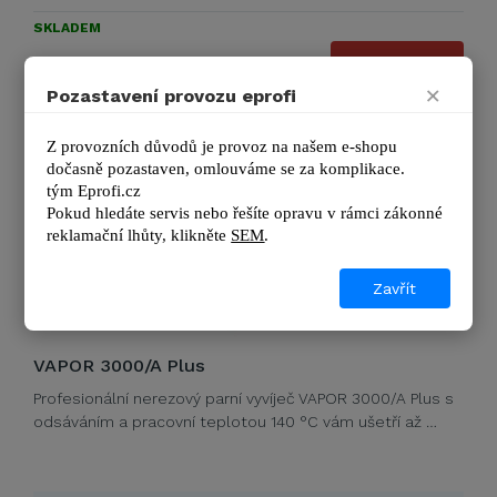
SKLADEM
43 417 Kč
DETAIL
52 535 Kč s DPH
×
Pozastavení provozu eprofi
Z provozních důvodů je provoz na našem e-shopu 
dočasně pozastaven, omlouváme se za komplikace.
tým 
Eprofi.cz
Pokud hledáte servis nebo řešíte opravu v rámci zákonné 
reklamační lhůty, kl
ikněte 
SEM
.
Zavřít
VAPOR 3000/A Plus
Profesionální nerezový parní vyvíječ VAPOR 3000/A Plus s
odsáváním a pracovní teplotou 140 °C vám ušetří až …