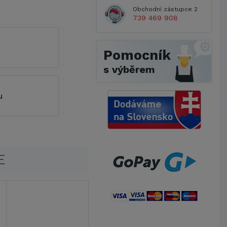
Obchodní zástupce 2
739 469 908
Pomocník
s výběrem
u
E
Metrostav a.s.
UNIVERZITA PARDUBICE