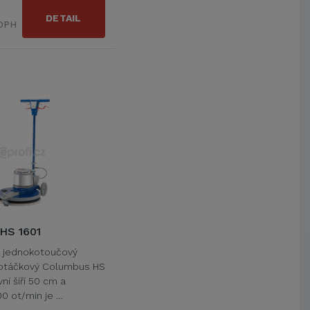
DETAIL
 DPH
HS 1601
í jednokotoučový
okotáčkový Columbus HS
ní šíří 50 cm a
0 ot/min je …