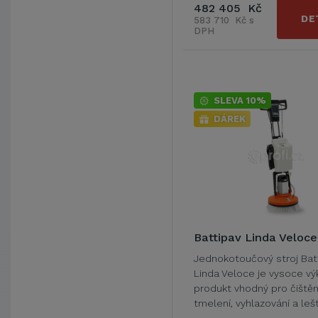
482 405 Kč
DE
583 710 Kč s
DPH
SLEVA 10%
DÁREK
Battipav Linda Veloce
Jednokotoučový stroj Bat
Linda Veloce je vysoce v
produkt vhodný pro čištěn
tmelení, vyhlazování a leš