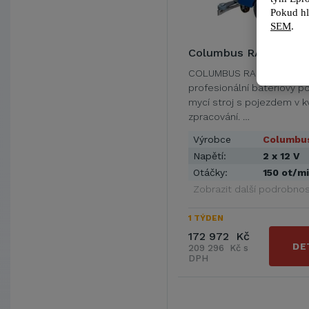
Pokud hl
SEM
.
Columbus RA 55 BM 
COLUMBUS RA 55 BM 60 j
profesionální bateriový p
mycí stroj s pojezdem v k
zpracování. …
Výrobce
Columbu
Napětí:
2 x 12 V
Otáčky:
150 ot/m
Zobrazit další podrobnos
1 TÝDEN
172 972 Kč
DE
209 296 Kč s
DPH