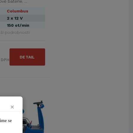
ové baterie. …
Columbus
2 x 12 V
150 ot/min
lší podrobnosti
DETAIL
s DPH
×
me se 