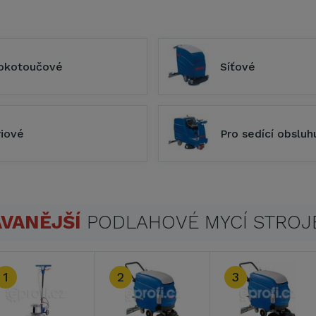
okotoučové
Síťové
riové
Pro sedící obsluh
VANĚJŠÍ
PODLAHOVÉ MYCÍ STROJ
1
2
3