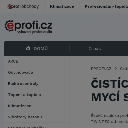
Klimatizace
Profesionální-topidl
DOMŮ
O nás
AKCE
EPROFI.CZ
Čist
Odvlhčovače
ČISTÍ
Elektrocentrály
MYCÍ 
Topení a topidla
Klimatizace
Široká nabídka pr
Vibrátory betonu
TWINTEC od menších