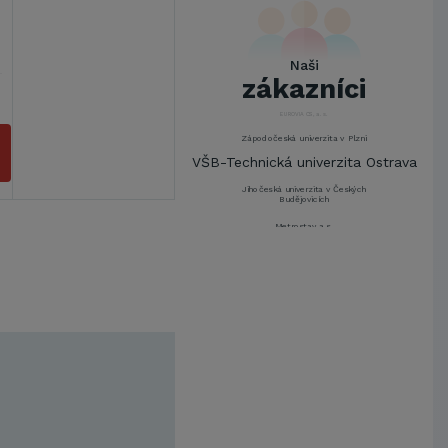
ŠKODA AUTO a.s.
Mendelova univerzita v
Brně,Správa kolejí a menz
Naši
Arcibiskupství pražské
zákazníci
Kostelecké uzeniny a.s.
EUROVIA CS, a. s.
Zápodočeská univerzita v Plzni
VŠB-Technická univerzita Ostrava
Jihočeská univerzita v Českých
Budějovicích
Metrostav a.s.
UNIVERZITA PARDUBICE
ŠKODA AUTO a.s.
Mendelova univerzita v
Brně,Správa kolejí a menz
Arcibiskupství pražské
Kostelecké uzeniny a.s.
EUROVIA CS, a. s.
Zápodočeská univerzita v Plzni
VŠB-Technická univerzita Ostrava