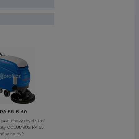
Jihočeská univerzita v Českých
Budějovicích
Metrostav a.s.
UNIVERZITA PARDUBICE
ŠKODA AUTO a.s.
Mendelova univerzita v
Brně,Správa kolejí a menz
Arcibiskupství pražské
Kostelecké uzeniny a.s.
RA 55 B 40
í podlahový mycí stroj
ality COLUMBUS RA 55
něný na dvě