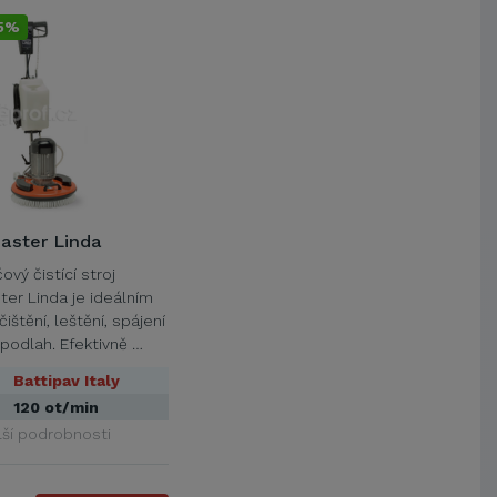
25%
aster Linda
vý čistící stroj
ter Linda je ideálním
ištění, leštění, spájení
 podlah. Efektivně …
Battipav Italy
120 ot/min
lší podrobnosti