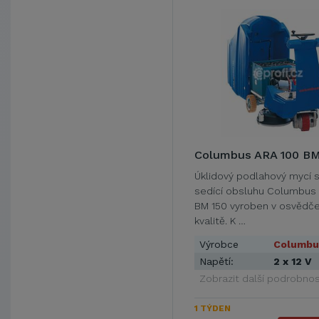
Columbus ARA 100 BM
Úklidový podlahový mycí s
sedící obsluhu Columbus
BM 150 vyroben v osvědč
kvalitě. K …
Výrobce
Columbu
Napětí:
2 x 12 V
Zobrazit další podrobnos
1 TÝDEN