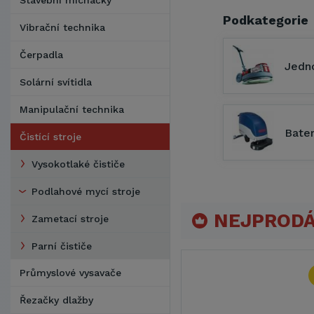
Stavební míchačky
Podkategorie
Vibrační technika
Čerpadla
Jedn
Solární svítidla
Manipulační technika
Bate
Čistící stroje
Vysokotlaké čističe
Podlahové mycí stroje
NEJPRODÁ
Zametací stroje
Parní čističe
Průmyslové vysavače
Řezačky dlažby