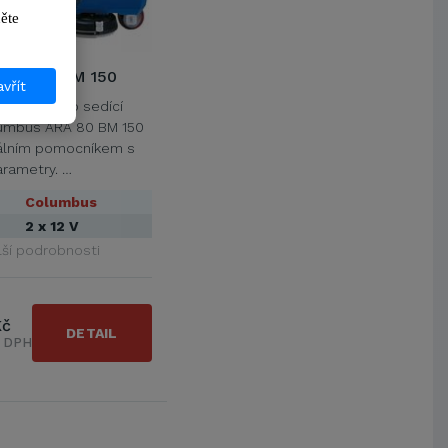
ikněte 
ARA 80 BM 150
vřít
cí stroj pro sedící
umbus ARA 80 BM 150
nálním pomocníkem s
rametry. …
Columbus
2 x 12 V
lší podrobnosti
Kč
DETAIL
s DPH