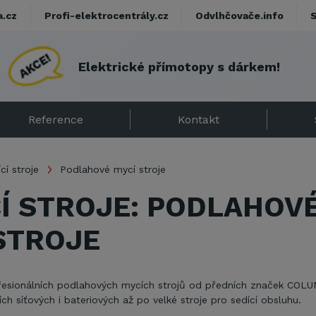
a.cz
Profi-elektrocentrály.cz
Odvlhčovače.info
l
e
k
t
r
i
c
k
é
p
ř
í
m
o
t
o
p
y
s
d
á
r
k
e
m
!
Reference
Kontakt
ící stroje
Podlahové mycí stroje
CÍ STROJE: PODLAHOV
STROJE
ofesionálních podlahových mycích strojů od předních značek COL
 síťových i bateriových až po velké stroje pro sedící obsluhu.