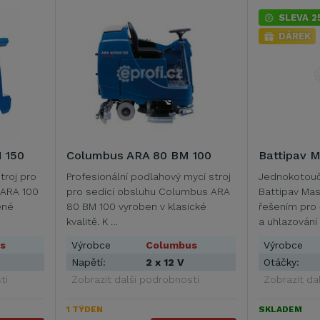
SLEVA 
DÁREK
 150
Columbus ARA 80 BM 100
Battipav M
troj pro
Profesionální podlahový mycí stroj
Jednokotoučo
 ARA 100
pro sedící obsluhu Columbus ARA
Battipav Mas
ené
80 BM 100 vyroben v klasické
řešením pro č
kvalitě. K …
a uhlazování
s
Výrobce
Columbus
Výrobce
Napětí:
2 x 12 V
Otáčky:
ti
Zobrazit další podrobnosti
Zobrazit da
1 TÝDEN
SKLADEM