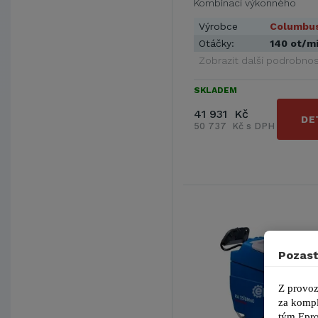
Kombinací výkonného
elektromotoru - 1200 …
Výrobce
Columbu
Otáčky:
140 ot/m
Zobrazit další podrobnos
SKLADEM
41 931 Kč
DE
50 737 Kč s DPH
Pozast
Z provoz
za kompl
tým 
Epro