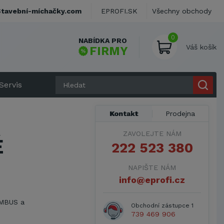
Stavební-míchačky.com
EPROFI.SK
Všechny obchody
0
NABÍDKA PRO
Váš košík
FIRMY
Servis
Kontakt
Prodejna
ZAVOLEJTE NÁM
É
222 523 380
NAPIŠTE NÁM
info@eprofi.cz
UMBUS a
Obchodní zástupce 1
739 469 906