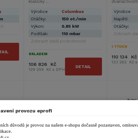
klasicky …
dvanáctivolt
s
Výrobce
Columbus
Výrobce
in
Otáčky:
150 ot./min
Napětí:
ti
Výkon:
0,85 kW
Otáčky:
Podtlak:
110 mbar
Zobrazit da
Zobrazit další podrobnosti
1 TÝDEN
TAIL
SKLADEM
110 134 Kč
133 262 Kč 
106 826 Kč
DETAIL
129 259 Kč s DPH
avení provozu eprofi
ních důvodů je provoz na našem e-shopu dočasně pozastaven, omlouvá
ikace.
fi.cz