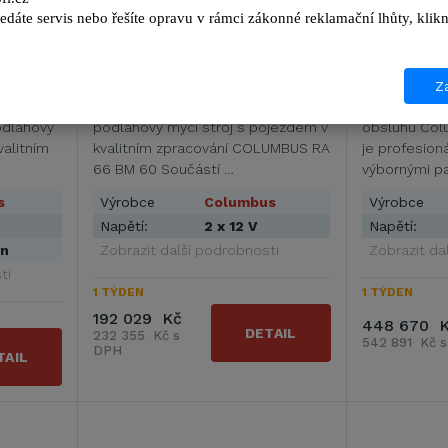
edáte servis nebo řešíte opravu v rámci zákonné reklamační lhůty, kl
60
Columbus RA 66 BM 60
Columbus 
Za
e vysoce
Vysoce profesionální bateriový
Podlahový my
odlahový
podlahový mycí stroj s pojezdem v
obsluhu Col
valitním
kvalitním zpracování COLUMBUS RA
je profesio
66 BM 60 Součástí …
výbornými pa
s
Výrobce
Columbus
Výrobce
Napětí:
2 x 12 V
Napětí:
in
Zobrazit další podrobnosti
Zobrazit da
ti
1 TÝDEN
1 TÝDEN
192 029 Kč
448 670 
DETAIL
232 355 Kč s
542 891 Kč 
DPH
TAIL