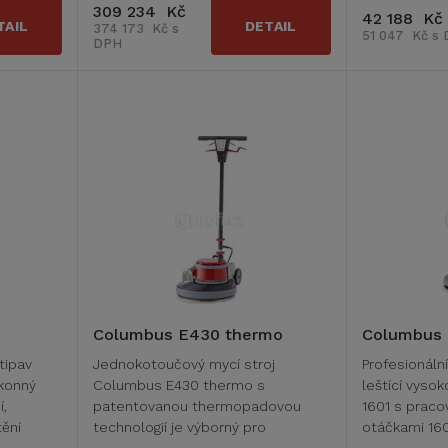
309 234 Kč
42 188 Kč
TAIL
DETAIL
374 173 Kč s
51 047 Kč s
DPH
Columbus E430 thermo
Columbus 
tipav
Jednokotoučový mycí stroj
Profesionáln
ýkonný
Columbus E430 thermo s
leštící vys
í,
patentovanou thermopadovou
1601 s pracov
tění
technologií je výborný pro
otáčkami 160