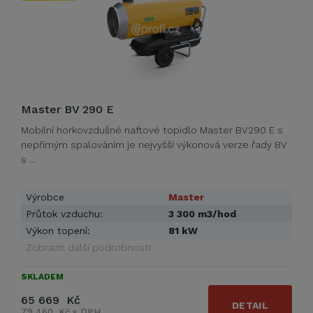
Master BV 290 E
Mobilní horkovzdušné naftové topidlo Master BV290 E s
nepřímým spalováním je nejvyšší výkonová verze řady BV
s …
Výrobce
Master
Průtok vzduchu:
3 300 m3/hod
Výkon topení:
81 kW
Zobrazit další podrobnosti
SKLADEM
65 669 Kč
DETAIL
79 460 Kč s DPH