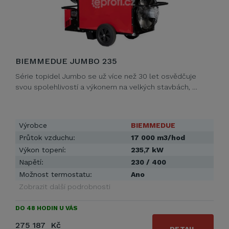
BIEMMEDUE JUMBO 235
Série topidel Jumbo se už více než 30 let osvědčuje
svou spolehlivostí a výkonem na velkých stavbách, …
Výrobce
BIEMMEDUE
Průtok vzduchu:
17 000 m3/hod
Výkon topení:
235,7 kW
Napětí:
230 / 400
Možnost termostatu:
Ano
Zobrazit další podrobnosti
DO 48 HODIN U VÁS
275 187 Kč