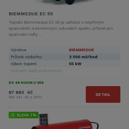
BIEMMEDUE EC 55
Topidlo Biemmedue EC 55 je zařízení s nepřímým
spalováním a komínovým odvodem spalin, určené pro
spalování nafty …
Výrobce
BIEMMEDUE
Průtok vzduchu:
2 500 m3/hod
Výkon topení:
55 kW
Zobrazit další podrobnosti
DO 48 HODIN U VÁS
87 885 Kč
DETAIL
106 341 Kč s DPH
SLEVA 7%