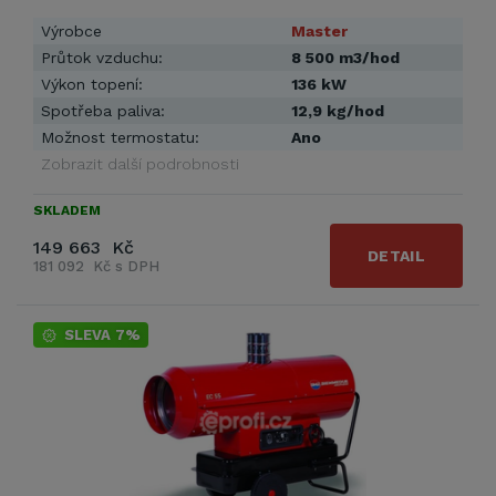
Výrobce
Master
Průtok vzduchu:
8 500 m3/hod
Výkon topení:
136 kW
Spotřeba paliva:
12,9 kg/hod
Možnost termostatu:
Ano
Zobrazit další podrobnosti
SKLADEM
149 663 Kč
DETAIL
181 092 Kč s DPH
SLEVA 7%