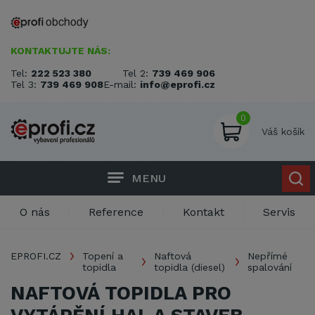
KONTAKTUJTE NÁS:
Tel:
222 523 380
Tel 2:
739 469 906
Tel 3:
739 469 908
E-mail:
info@eprofi.cz
0
Váš košík
MENU
O nás
Reference
Kontakt
Servis
EPROFI.CZ
Topení a
Naftová
Nepřímé
topidla
topidla (diesel)
spalování
NAFTOVÁ TOPIDLA PRO