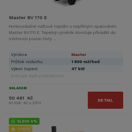
Master BV 170 E
Horkovzdušné naftové topidlo s nepřímým spalováním
Master BV170 E. Tepelný výměník dovoluje přivádět do
místnosti pouze čistý …
Výrobce
Master
Průtok vzduchu:
1 800 m3/hod
Výkon topení:
47 kW
Zobrazit další podrobnosti
SKLADEM
50 461 Kč
DETAIL
61 058 Kč s DPH
SLEVA 6%
DÁREK