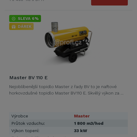
SLEVA 6%
DÁREK
Master BV 110 E
Nejoblíbenější topidlo Master z řady BV to je naftové
horkovzdušné topidlo Master BV110 E. Skvělý výkon za …
Výrobce
Master
Průtok vzduchu:
1 800 m3/hod
Výkon topení:
33 kW