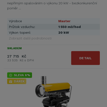
nepřímým spalováním o výkonu 20 kW - bezkonkurenční
poměr …
Výrobce
Master
Průtok vzduchu:
1 550 m3/hod
Výkon topení:
20 kW
Zobrazit další podrobnosti
SKLADEM
27 715 Kč
DETAIL
33 535 Kč s DPH
SLEVA 6%
DÁREK