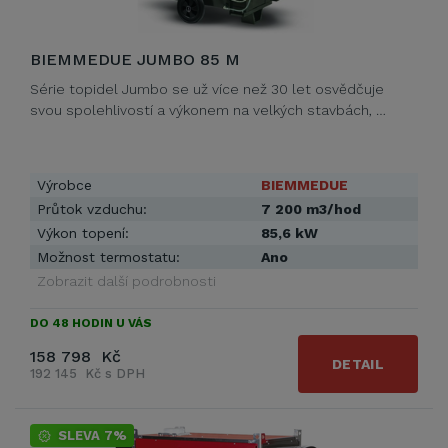
BIEMMEDUE JUMBO 85 M
Série topidel Jumbo se už více než 30 let osvědčuje
svou spolehlivostí a výkonem na velkých stavbách, …
Výrobce
BIEMMEDUE
Průtok vzduchu:
7 200 m3/hod
Výkon topení:
85,6 kW
Možnost termostatu:
Ano
Zobrazit další podrobnosti
DO 48 HODIN U VÁS
158 798 Kč
DETAIL
192 145 Kč s DPH
SLEVA 7%