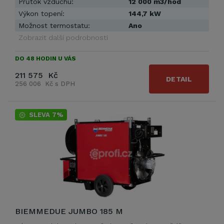
Průtok vzduchu:
12 000 m3/hod
Výkon topení:
144,7 kW
Možnost termostatu:
Ano
Zobrazit další podrobnosti
DO 48 HODIN U VÁS
211 575 Kč
DETAIL
256 006 Kč s DPH
SLEVA 7%
BIEMMEDUE JUMBO 185 M