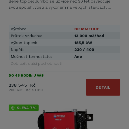
Série topidel Jumbo se už více než 30 let osvědčuje
svou spolehlivostí a výkonem na velkých stavbách, …
Výrobce
BIEMMEDUE
Průtok vzduchu:
13 000 m3/hod
Výkon topení:
185,5 kW
Napětí:
230 / 400
Možnost termostatu:
Ano
Zobrazit další podrobnosti
DO 48 HODIN U VÁS
238 545 Kč
DETAIL
288 639 Kč s DPH
SLEVA 7%