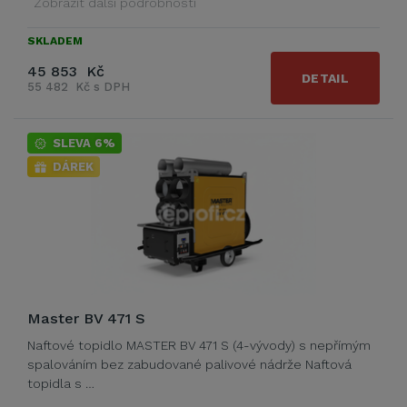
Zobrazit další podrobnosti
SKLADEM
45 853 Kč
DETAIL
55 482 Kč s DPH
SLEVA 6%
DÁREK
Master BV 471 S
Naftové topidlo MASTER BV 471 S (4-vývody) s nepřímým
spalováním bez zabudované palivové nádrže Naftová
topidla s …