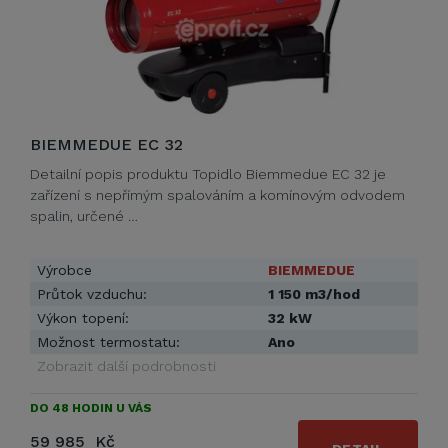
BIEMMEDUE EC 32
Detailní popis produktu Topidlo Biemmedue EC 32 je
zařízení s nepřímým spalováním a komínovým odvodem
spalin, určené …
Výrobce
BIEMMEDUE
Průtok vzduchu:
1 150 m3/hod
Výkon topení:
32 kW
Možnost termostatu:
Ano
Zobrazit další podrobnosti
DO 48 HODIN U VÁS
59 985 Kč