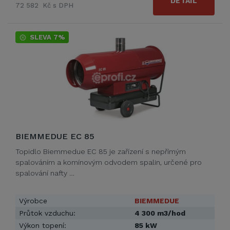
DETAIL
72 582 Kč s DPH
SLEVA 7%
BIEMMEDUE EC 85
Topidlo Biemmedue EC 85 je zařízení s nepřímým
spalováním a komínovým odvodem spalin, určené pro
spalování nafty …
Výrobce
BIEMMEDUE
Průtok vzduchu:
4 300 m3/hod
Výkon topení:
85 kW