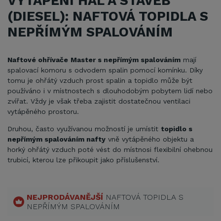
VYTÁPĚNÍ HAL A STAVEB
(DIESEL): NAFTOVÁ TOPIDLA S
NEPŘÍMÝM SPALOVÁNÍM
Naftové ohřívače
Master s nepřímým spalováním
mají
spalovací komoru s odvodem spalin pomocí komínku. Díky
tomu je ohřátý vzduch prost spalin a topidlo může být
používáno i v místnostech s dlouhodobým pobytem lidí nebo
zvířat. Vždy je však třeba zajistit dostatečnou ventilaci
vytápěného prostoru.
Druhou, často využívanou možností je umístit
topidlo s
nepřímým spalováním nafty
vně vytápěného objektu a
horký ohřátý vzduch poté vést do místnosi flexibilní ohebnou
trubicí, kterou lze přikoupit jako příslušenství.
NEJPRODÁVANĚJŠÍ
NAFTOVÁ TOPIDLA S
NEPŘÍMÝM SPALOVÁNÍM