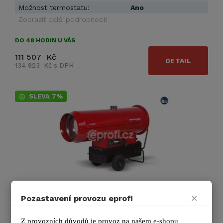
Možnost termostatu:
Ano
Zobrazit další podrobnosti
DO 48 HODIN U VÁS
111 507 Kč
DETAIL
134 923 Kč s DPH
SLEVA 7%
BIEMMEDUE PHOEN 110
×
Pozastavení provozu eprofi
Princip funkce 100% čisté a suché teplo Možnost rozvodu
teplého vzduchu pomocí hadic Jednotrubkový systém
Z provozních důvodů je provoz na našem e-shopu 