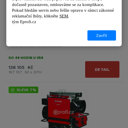
zabraňuje úniku …
dočasně pozastaven, omlouváme se za komplikace.
Pokud hledáte servis nebo řešíte opravu v rámci zákonné 
reklamační lhůty, kl
ikněte 
SEM
.
Výrobce
BIEMMEDUE
tým 
Eprofi.cz
Průtok vzduchu:
5 500 m3/hod
Výkon topení:
110 kW
Zavřít
Možnost termostatu:
Ano
Zobrazit další podrobnosti
DO 48 HODIN U VÁS
138 105 Kč
DETAIL
167 107 Kč s DPH
SLEVA 7%