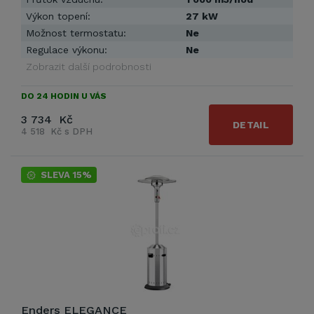
Výkon topení:
27 kW
Možnost termostatu:
Ne
Regulace výkonu:
Ne
Zobrazit další podrobnosti
DO 24 HODIN U VÁS
3 734 Kč
DETAIL
4 518 Kč s DPH
SLEVA 15%
Enders ELEGANCE