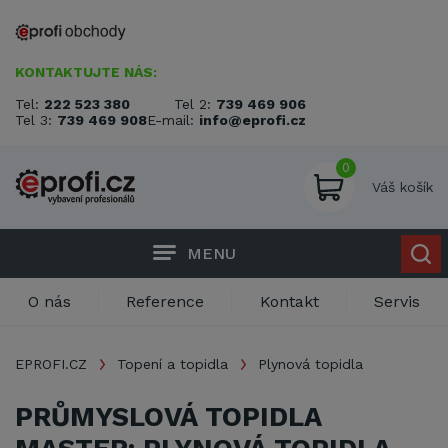
KONTAKTUJTE NÁS:
Tel:
222 523 380
Tel 2:
739 469 906
Tel 3:
739 469 908
E-mail:
info@eprofi.cz
0
Váš košík
MENU
O nás
Reference
Kontakt
Servis
EPROFI.CZ
Topení a topidla
Plynová topidla
PRŮMYSLOVÁ TOPIDLA