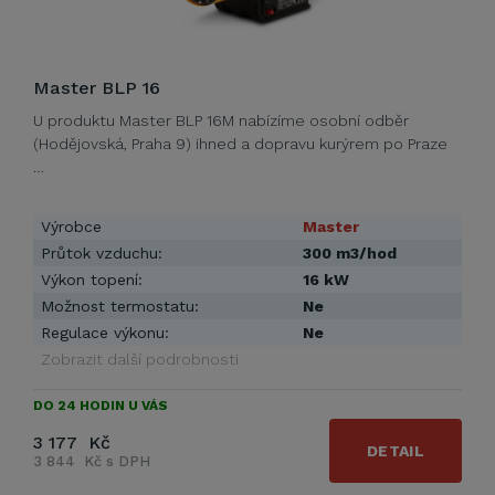
Master BLP 16
U produktu Master BLP 16M nabízíme osobní odběr
(Hodějovská, Praha 9) ihned a dopravu kurýrem po Praze
…
Výrobce
Master
Průtok vzduchu:
300 m3/hod
Výkon topení:
16 kW
Možnost termostatu:
Ne
Regulace výkonu:
Ne
Zobrazit další podrobnosti
DO 24 HODIN U VÁS
3 177 Kč
DETAIL
3 844 Kč s DPH