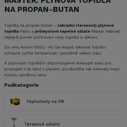
MASTER: PLYNOVÁ TOPIDLA
NA PROPAN-BUTAN
Topidla na propan-butan -
zahradní (terasová) plynová
topidla
Patio a
průmyslové tepelné sálače
Master nabízejí
nejlepší poměr pořizovací ceny topidla a výkonu.
Za cenu kolem 5000,- Kč lze koupit výkonné topidlo
schopné rychle temperovat i poměrně velkou halu.
K plynovým topidlům doporučujeme dokoupit sadu pro
propojení 2 ks lahví s plynem, prodloužíte tak intervaly mezi
nutnou výměnou lahví.
Podkategorie
Teplomety na PB
Terasové sálače