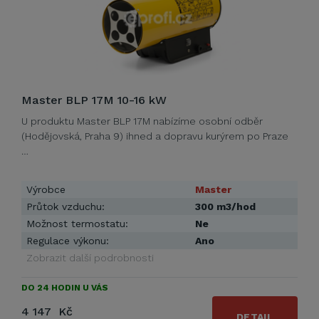
Master BLP 17M 10-16 kW
U produktu Master BLP 17M nabízíme osobní odběr
(Hodějovská, Praha 9) ihned a dopravu kurýrem po Praze
…
Výrobce
Master
Průtok vzduchu:
300 m3/hod
Možnost termostatu:
Ne
Regulace výkonu:
Ano
Zobrazit další podrobnosti
DO 24 HODIN U VÁS
4 147 Kč
DETAIL