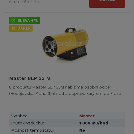
5 018 Kč s DPH
SLEVA 6%
DÁREK
Master BLP 33 M
U produktu Master BLP 33M nabízíme osobní odběr
(Hodějovská, Praha 9) ihned a dopravu kurýrem po Praze
…
Výrobce
Master
Průtok vzduchu:
1 000 m3/hod
Možnost termostatu:
Ne