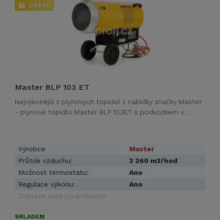
DÁREK
Master BLP 103 ET
Nejvýkonější z plynových topidel z nabídky značky Master
- plynové topidlo Master BLP 103ET s podvozkem v …
Výrobce
Master
Průtok vzduchu:
3 260 m3/hod
Možnost termostatu:
Ano
Regulace výkonu:
Ano
Zobrazit další podrobnosti
SKLADEM