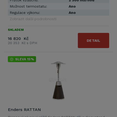
Průtok vzduchu:
2 300 m3/hod
Možnost termostatu:
Ano
Regulace výkonu:
Ano
Zobrazit další podrobnosti
SKLADEM
16 820 Kč
DETAIL
20 353 Kč s DPH
SLEVA 15%
Enders RATTAN