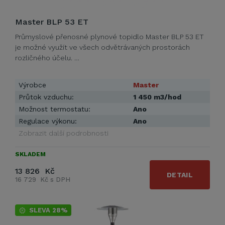
Master BLP 53 ET
Průmyslové přenosné plynové topidlo Master BLP 53 ET
je možné využít ve všech odvětrávaných prostorách
rozličného účelu. …
Výrobce
Master
Průtok vzduchu:
1 450 m3/hod
Možnost termostatu:
Ano
Regulace výkonu:
Ano
Zobrazit další podrobnosti
SKLADEM
13 826 Kč
DETAIL
16 729 Kč s DPH
SLEVA 28%