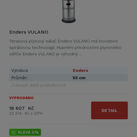
Enders VULANO
Terasový plynový sálač Enders VULANO má inovativní
spirálovou technologii. Hlavními přednostmi plynového
zářiče Enders VULANO je výhodný …
Výrobce
Enders
Průměr:
53 cm
Zobrazit další podrobnosti
VYPRODÁNO
18 607 Kč
DETAIL
22 514 Kč s DPH
SLEVA 6%