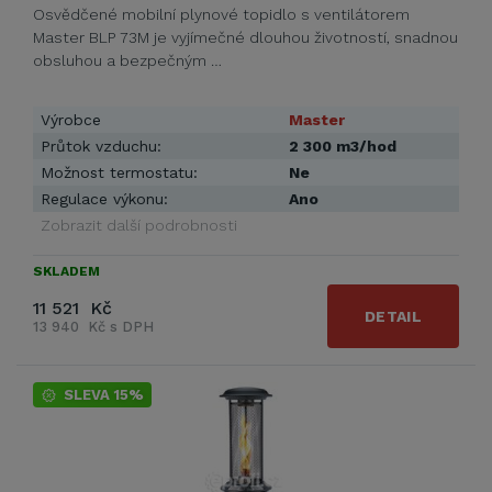
Osvědčené mobilní plynové topidlo s ventilátorem
Master BLP 73M je vyjímečné dlouhou životností, snadnou
obsluhou a bezpečným …
Výrobce
Master
Průtok vzduchu:
2 300 m3/hod
Možnost termostatu:
Ne
Regulace výkonu:
Ano
Zobrazit další podrobnosti
SKLADEM
11 521 Kč
DETAIL
13 940 Kč s DPH
SLEVA 15%