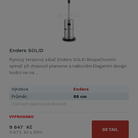
Enders SOLID
Plynový terasový sálač Enders SOLID Bezpečnostní
spínač při zhasnutí plamene a naklonění Elegantní design
hodící se na …
Výrobce
Enders
Průměr:
88 cm
Zobrazit další podrobnosti
VYPRODÁNO
9 647 Kč
DETAIL
11 673 Kč s DPH