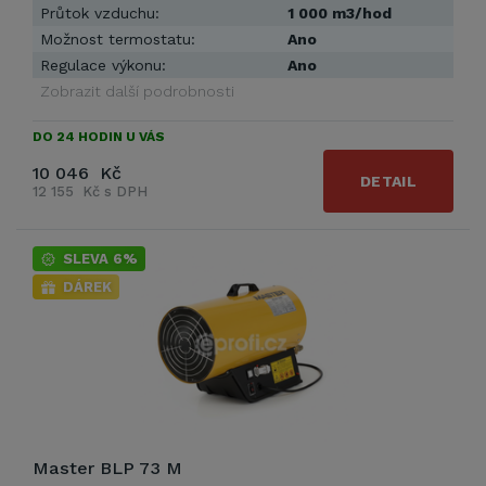
Průtok vzduchu:
1 000 m3/hod
Možnost termostatu:
Ano
Regulace výkonu:
Ano
Zobrazit další podrobnosti
DO 24 HODIN U VÁS
10 046 Kč
DETAIL
12 155 Kč s DPH
SLEVA 6%
DÁREK
Master BLP 73 M