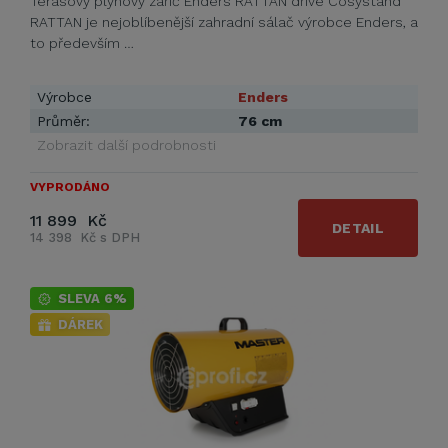
Terasový plynový zářič Enders RATTAN dříve Cosystand
RATTAN je nejoblíbenější zahradní sálač výrobce Enders, a
to především …
Výrobce
Enders
Průměr:
76 cm
Zobrazit další podrobnosti
VYPRODÁNO
11 899 Kč
DETAIL
14 398 Kč s DPH
SLEVA 6%
DÁREK