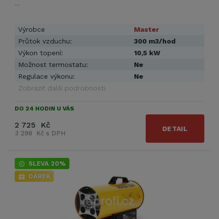
…
Výrobce
Master
Průtok vzduchu:
300 m3/hod
Výkon topení:
10,5 kW
Možnost termostatu:
Ne
Regulace výkonu:
Ne
Zobrazit další podrobnosti
DO 24 HODIN U VÁS
2 725 Kč
DETAIL
3 298 Kč s DPH
SLEVA 20%
DÁREK