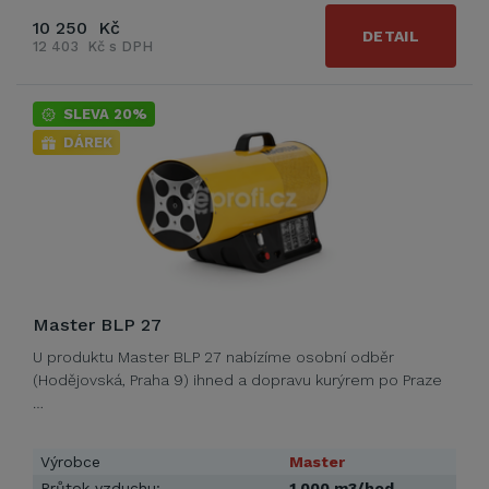
10 250 Kč
DETAIL
12 403 Kč s DPH
SLEVA 20%
DÁREK
Master BLP 27
U produktu Master BLP 27 nabízíme osobní odběr
(Hodějovská, Praha 9) ihned a dopravu kurýrem po Praze
…
Výrobce
Master
Průtok vzduchu:
1 000 m3/hod