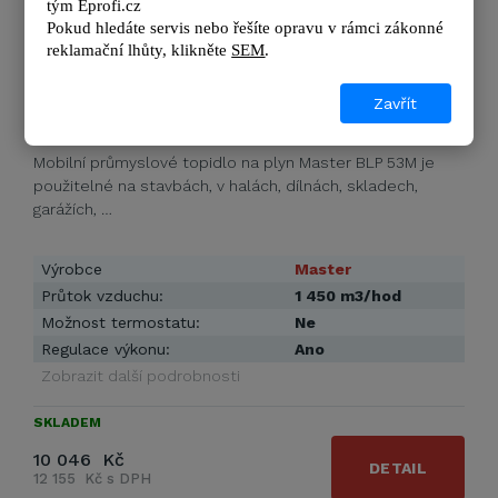
tým 
Eprofi.cz
Pokud hledáte servis nebo řešíte opravu v rámci zákonné 
reklamační lhůty, kl
ikněte 
SEM
.
Zavřít
Master BLP 53 M
Mobilní průmyslové topidlo na plyn Master BLP 53M je
použitelné na stavbách, v halách, dílnách, skladech,
garážích, …
Výrobce
Master
Průtok vzduchu:
1 450 m3/hod
Možnost termostatu:
Ne
Regulace výkonu:
Ano
Zobrazit další podrobnosti
SKLADEM
10 046 Kč
DETAIL
12 155 Kč s DPH