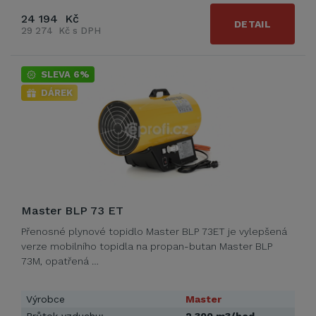
24 194 Kč
DETAIL
29 274 Kč s DPH
SLEVA 6%
DÁREK
Master BLP 73 ET
Přenosné plynové topidlo Master BLP 73ET je vylepšená
verze mobilního topidla na propan-butan Master BLP
73M, opatřená …
Výrobce
Master