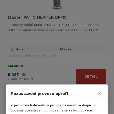
Master PATIO HEATER BP-13
Terasový sálač Master PATIO HEATER BP-13 na propan-
butan s regulovatelným výkonem v rozsahu 5 - 13 kW …
Výrobce
Master
Zobrazit další podrobnosti
SKLADEM
6 087 Kč
DETAIL
7 365 Kč s DPH
×
Pozastavení provozu eprofi
SLEVA 6%
DÁREK
Z provozních důvodů je provoz na našem e-shopu 
dočasně pozastaven, omlouváme se za komplikace.