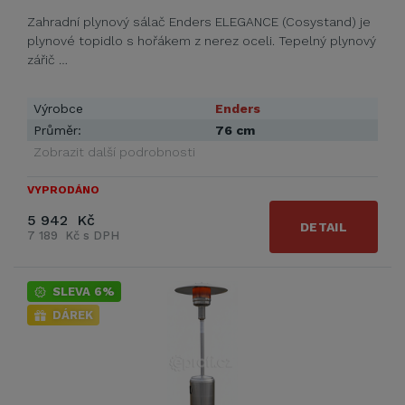
Zahradní plynový sálač Enders ELEGANCE (Cosystand) je
plynové topidlo s hořákem z nerez oceli. Tepelný plynový
zářič …
Výrobce
Enders
Průměr:
76 cm
Zobrazit další podrobnosti
VYPRODÁNO
5 942 Kč
DETAIL
7 189 Kč s DPH
SLEVA 6%
DÁREK