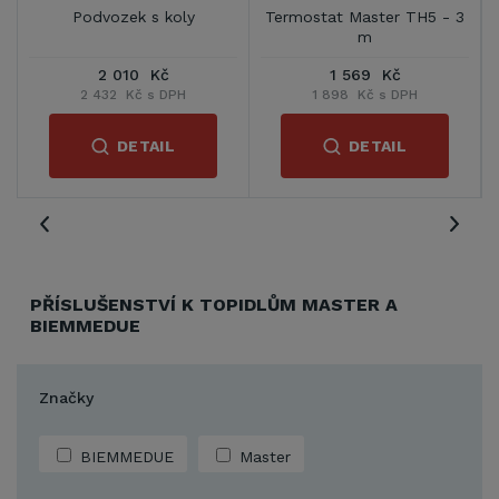
0
Podvozek s koly
Termostat Master TH5 - 3
m
2 010 Kč
1 569 Kč
2 432 Kč s DPH
1 898 Kč s DPH
DETAIL
DETAIL
PŘÍSLUŠENSTVÍ K TOPIDLŮM MASTER A
BIEMMEDUE
Značky
BIEMMEDUE
Master