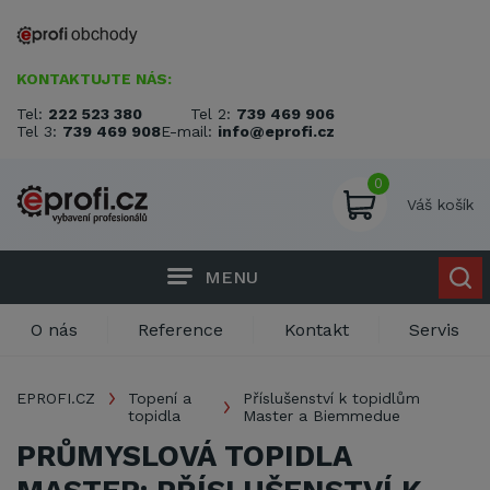
KONTAKTUJTE NÁS:
Tel:
222 523 380
Tel 2:
739 469 906
Tel 3:
739 469 908
E-mail:
info@eprofi.cz
0
Váš košík
MENU
O nás
Reference
Kontakt
Servis
EPROFI.CZ
Topení a
Příslušenství k topidlům
topidla
Master a Biemmedue
PRŮMYSLOVÁ TOPIDLA