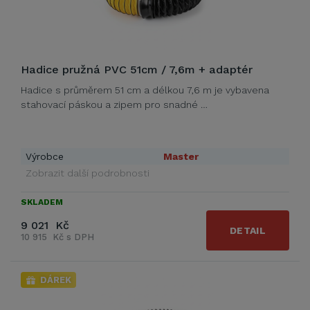
Hadice pružná PVC 51cm / 7,6m + adaptér
Hadice s průměrem 51 cm a délkou 7,6 m je vybavena
stahovací páskou a zipem pro snadné …
Výrobce
Master
Zobrazit další podrobnosti
SKLADEM
9 021 Kč
DETAIL
10 915 Kč s DPH
DÁREK