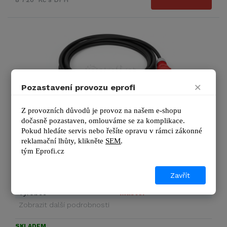
×
Pozastavení provozu eprofi
Z provozních důvodů je provoz na našem e-shopu 
dočasně pozastaven, omlouváme se za komplikace.
Napájecí kabel 10m
Pokud hledáte servis nebo řešíte opravu v rámci zákonné 
reklamační lhůty, kl
ikněte 
SEM
.
Určeno pro topidla Master B5 ECA, Master B9 ECA,
tým 
Eprofi.cz
Master B5 EPB, Master B9 EPB. Napájecí kabel …
Zavřít
Výrobce
Master
Zobrazit další podrobnosti
SKLADEM