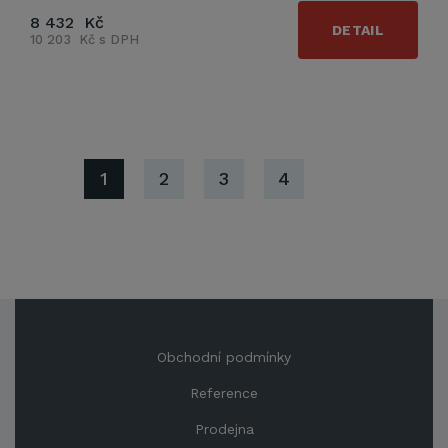
8 432 Kč
DETAIL
10 203 Kč s DPH
1
2
3
4
Obchodní podmínky
Reference
Prodejna