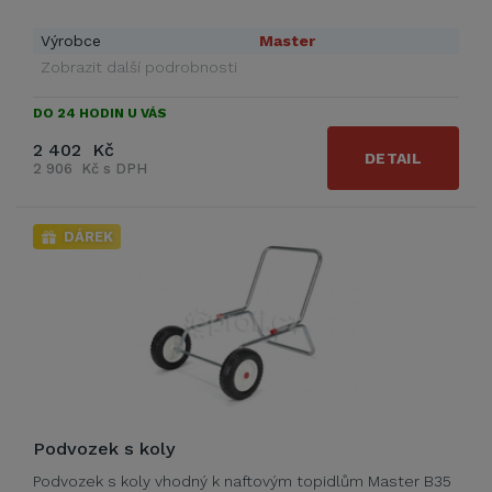
Výrobce
Master
Zobrazit další podrobnosti
DO 24 HODIN U VÁS
2 402 Kč
DETAIL
2 906 Kč s DPH
DÁREK
Podvozek s koly
Podvozek s koly vhodný k naftovým topidlům Master B35