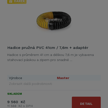
DÁREK
Hadice pružná PVC 41cm / 7,6m + adaptér
Hadice s průměrem 41 cm a délkou 7,6 m je vybavena
stahovací páskou a zipem pro snadné …
Výrobce
Master
Zobrazit další podrobnosti
SKLADEM
9 560 Kč
DETAIL
11 568 Kč s DPH