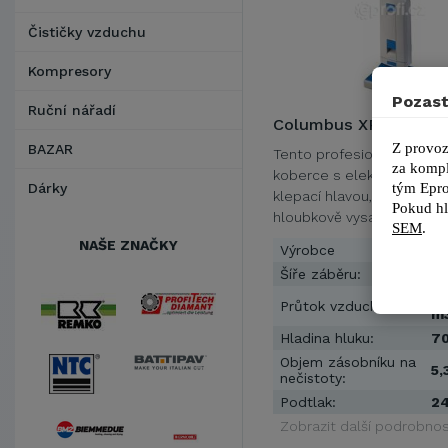
Čističky vzduchu
Kompresory
Pozast
Ruční nářadí
Columbus XP2 ECO
Z provoz
BAZAR
Tento profesionální vysav
za kompl
koberce s elektronicky o
tým 
Epro
Dárky
klepací hlavou, která důk
Pokud hl
hloubkově vysaje jakýkoli
SEM
.
vybavený …
NAŠE ZNAČKY
Výrobce
C
Šíře záběru:
37
15
Průtok vzduchu:
m
Hladina hluku:
70
Objem zásobníku na
5,
nečistoty:
Podtlak:
24
Zobrazit další podrobnos