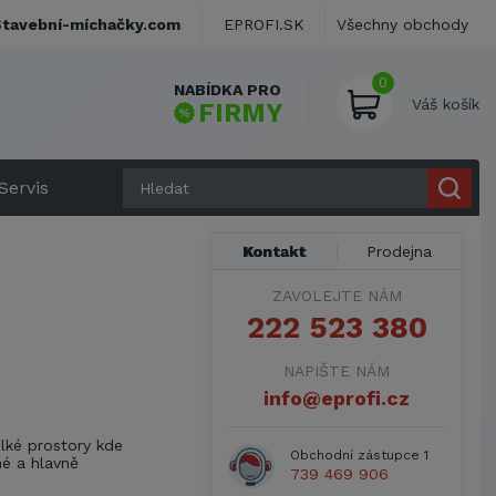
Stavební-míchačky.com
EPROFI.SK
Všechny obchody
0
NABÍDKA PRO
Váš košík
FIRMY
Servis
Kontakt
Prodejna
ZAVOLEJTE NÁM
222 523 380
NAPIŠTE NÁM
info@eprofi.cz
lké prostory kde
Obchodní zástupce 1
né a hlavně
739 469 906