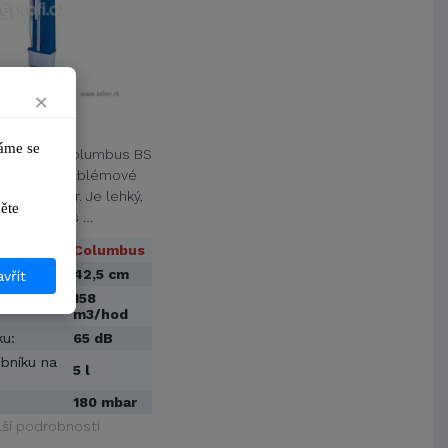
VŠB-Technická univerzita Ostrava
Jihočeská univerzita v Českých
Budějovicích
Metrostav a.s.
×
UNIVERZITA PARDUBICE
BS 460
ŠKODA AUTO a.s.
me se 
ní vysavač Columbus BS
Mendelova univerzita v
Brně,Správa kolejí a menz
n pro bezproblémové
Arcibiskupství pražské
ních prostor. Je lehký,
ikněte 
Kostelecké uzeniny a.s.
vzpřímený, s …
Columbus
:
42,5 cm
vřít
158
uchu:
m3/hod
ku:
65 dB
bníku na
5 l
180 mbar
lší podrobnosti