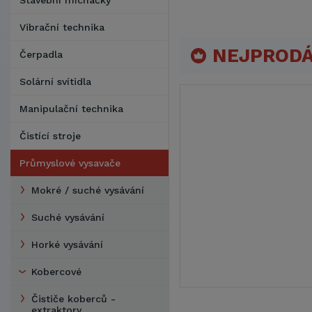
Stavební míchačky
Vibrační technika
NEJPRODÁ
Čerpadla
Solární svítidla
Manipulační technika
Čistící stroje
Průmyslové vysavače
Mokré / suché vysávání
Suché vysávání
Horké vysávání
Kobercové
Čističe koberců -
extraktory