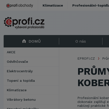
Klimatizace
Profesionální-topidl
DOMŮ
O nás
AKCE
EPROFI.CZ
Prů
Odvlhčovače
PRŮMY
Elektrocentrály
KOBER
Topení a topidla
Klimatizace
Profesionální kobe
Vibrátory betonu
dokonale zajišťují
nabízejí praktické 