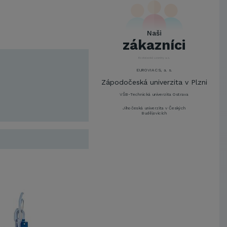
UNIVERZITA PARDUBICE
ŠKODA AUTO a.s.
Mendelova univerzita v
Naši
Brně,Správa kolejí a menz
zákazníci
Arcibiskupství pražské
Kostelecké uzeniny a.s.
EUROVIA CS, a. s.
Zápodočeská univerzita v Plzni
VŠB-Technická univerzita Ostrava
Jihočeská univerzita v Českých
Budějovicích
Metrostav a.s.
UNIVERZITA PARDUBICE
ŠKODA AUTO a.s.
Mendelova univerzita v
Brně,Správa kolejí a menz
Arcibiskupství pražské
Kostelecké uzeniny a.s.
EUROVIA CS, a. s.
Zápodočeská univerzita v Plzni