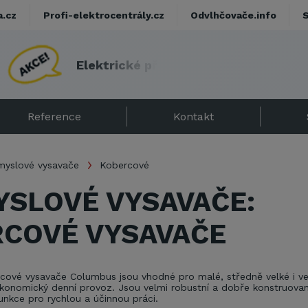
a.cz
Profi-elektrocentrály.cz
Odvlhčovače.info
E
l
e
k
t
r
i
c
k
é
p
ř
í
m
o
t
o
p
y
s
d
á
r
k
e
m
!
Reference
Kontakt
myslové vysavače
Kobercové
SLOVÉ VYSAVAČE:
COVÉ VYSAVAČE
rcové vysavače Columbus jsou vhodné pro malé, středně velké i ve
 ekonomický denní provoz. Jsou velmi robustní a dobře konstruova
funkce pro rychlou a účinnou práci.