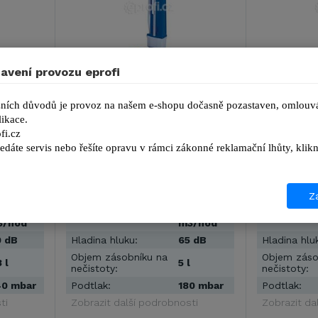
avení provozu eprofi
Columbus BS 360
Columbus 
ních důvodů je provoz na našem e-shopu dočasně pozastaven, omlouvá
ač na
Profesionální vysavač Columbus
Profesionál
ikace.
vládanou
BS 360 je určen pro
460 je urče
fi.cz
ladně
bezproblémové čištění středních
čištění střed
edáte servis nebo řešíte opravu v rámci zákonné reklamační lhůty, kl
 koberec,
prostor. Je lehký, víceúčelový
víceúčelový 
vzpřímený, s …
olumbus
Výrobce
Columbus
Výrobce
,8 cm
Šíře záběru:
32,5 cm
Šíře záběru
Za
5,88
158
Průtok vzduchu:
Průtok vzd
3/hod
m3/hod
 dB
Hladina hluku:
65 dB
Hladina hlu
Objem zásobníku na
Objem záso
3 l
5 l
nečistoty:
nečistoty:
0 mbar
Podtlak:
180 mbar
Podtlak:
ti
Zobrazit další podrobnosti
Zobrazit da