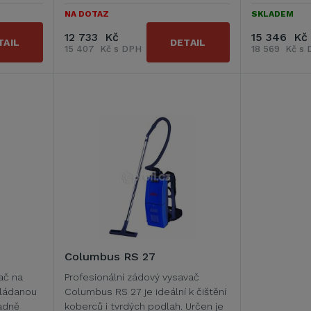
NA DOTAZ
SKLADEM
12 733 Kč
15 346 Kč
TAIL
DETAIL
15 407 Kč s DPH
18 569 Kč s
Columbus RS 27
ač na
Profesionální zádový vysavač
vládanou
Columbus RS 27 je ideální k čištění
ladně
koberců i tvrdých podlah. Určen je