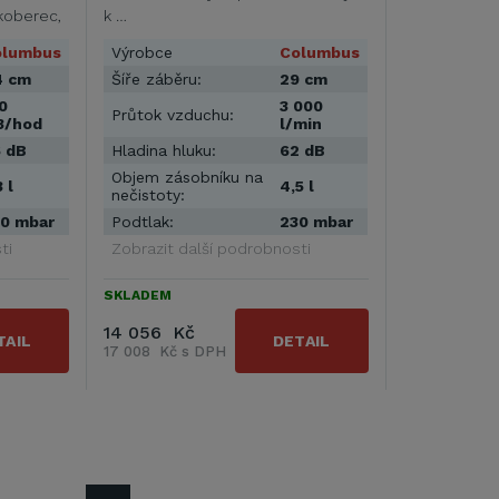
 koberec,
k …
olumbus
Výrobce
Columbus
4 cm
Šíře záběru:
29 cm
0
3 000
Průtok vzduchu:
3/hod
l/min
 dB
Hladina hluku:
62 dB
Objem zásobníku na
3 l
4,5 l
nečistoty:
0 mbar
Podtlak:
230 mbar
ti
Zobrazit další podrobnosti
SKLADEM
14 056 Kč
TAIL
DETAIL
17 008 Kč s DPH