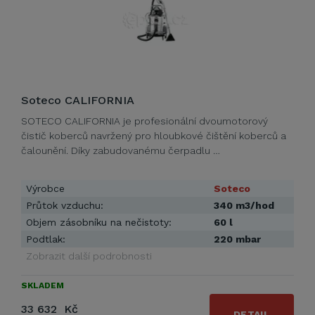
Soteco CALIFORNIA
SOTECO CALIFORNIA je profesionální dvoumotorový
čistič koberců navržený pro hloubkové čištění koberců a
čalounění. Díky zabudovanému čerpadlu …
Výrobce
Soteco
Průtok vzduchu:
340 m3/hod
Objem zásobníku na nečistoty:
60 l
Podtlak:
220 mbar
Zobrazit další podrobnosti
SKLADEM
33 632 Kč
DETAIL