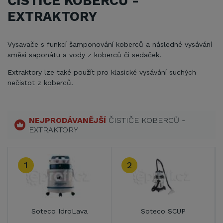
ČISTIČE KOBERCŮ -
EXTRAKTORY
Vysavače s funkcí šamponování koberců a následné vysávání
směsi saponátu a vody z koberců či sedaček.
Extraktory lze také použít pro klasické vysávání suchých
nečistot z koberců.
NEJPRODÁVANĚJŠÍ
ČISTIČE KOBERCŮ -
EXTRAKTORY
2
3
Soteco SCUP
Soteco LAVA
S