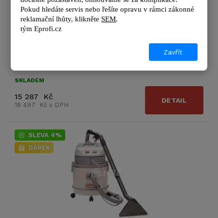
Pokud hledáte servis nebo řešíte opravu v rámci zákonné 
Výrobce
Soteco
reklamační lhůty, kl
ikněte 
SEM
.
Průtok vzduchu:
170 m3/hod
tým 
Eprofi.cz
Objem zásobníku na nečistoty:
32 l
Podtlak:
220 mbar
Zavřít
Zobrazit další podrobnosti
SKLADEM
15 287 Kč
DETAIL
18 497 Kč s DPH
SLEVA 4%
DÁREK