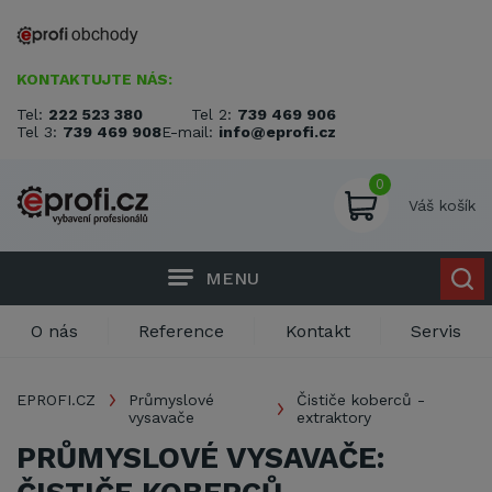
KONTAKTUJTE NÁS:
Tel:
222 523 380
Tel 2:
739 469 906
Tel 3:
739 469 908
E-mail:
info@eprofi.cz
0
Váš košík
MENU
O nás
Reference
Kontakt
Servis
EPROFI.CZ
Průmyslové
Čističe koberců -
vysavače
extraktory
PRŮMYSLOVÉ VYSAVAČE: