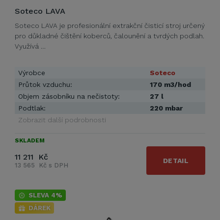
Soteco LAVA
Soteco LAVA je profesionální extrakční čisticí stroj určený
pro důkladné čištění koberců, čalounění a tvrdých podlah.
Využívá …
Výrobce
Soteco
Průtok vzduchu:
170 m3/hod
Objem zásobníku na nečistoty:
27 l
Podtlak:
220 mbar
Zobrazit další podrobnosti
SKLADEM
11 211 Kč
DETAIL
13 565 Kč s DPH
SLEVA 4%
DÁREK