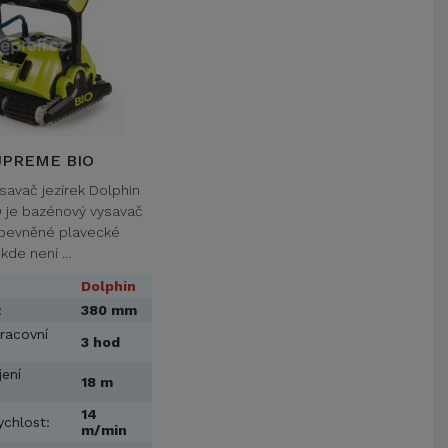
VŠB-Technická univerzita Ostrava
Jihočeská univerzita v Českých
Budějovicích
Metrostav a.s.
UNIVERZITA PARDUBICE
ŠKODA AUTO a.s.
Mendelova univerzita v
UPREME BIO
Brně,Správa kolejí a menz
savač jezírek Dolphin
Arcibiskupství pražské
 je bazénový vysavač
Kostelecké uzeniny a.s.
zpevněné plavecké
, kde není …
Dolphin
:
380 mm
racovní
3 hod
jení
18 m
14
ychlost:
m/min