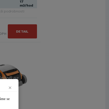
17
m3/hod
lší podrobnosti
DETAIL
 DPH
×
me se 
20