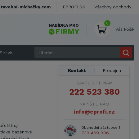
Stavební-míchačky.com
EPROFI.SK
Všechny obchody
0
NABÍDKA PRO
Váš košík
FIRMY
Servis
Kontakt
Prodejna
ZAVOLEJTE NÁM
222 523 380
NAPIŠTE NÁM
info@eprofi.cz
řefiltrují
Obchodní zástupce 1
tické b
azénové
739 469 906
 přispívá tím k