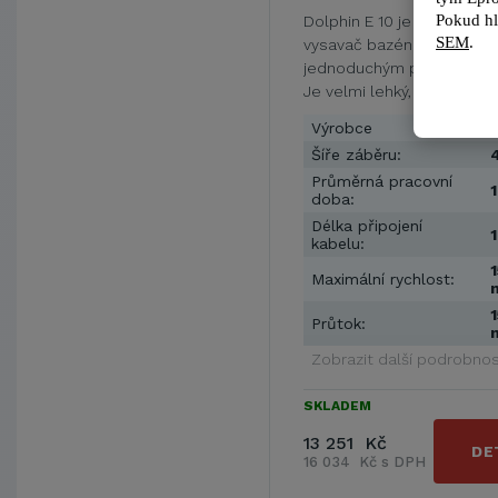
Pokud hl
Dolphin E 10 je automatic
SEM
.
vysavač bazénových nečis
jednoduchým použitím a 
Je velmi lehký, ideální …
Výrobce
Šíře záběru:
Průměrná pracovní
1
doba:
Délka připojení
kabelu:
1
Maximální rychlost:
1
Průtok:
Zobrazit další podrobnos
SKLADEM
13 251 Kč
DE
16 034 Kč s DPH