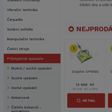
Stavební míchačky
čištění dna a stěn
Vibrační technika
Čerpadla
NEJPRODÁ
Solární svítidla
Manipulační technika
1
Čistící stroje
Průmyslové vysavače
Mokré / suché vysávání
Dolphin SPRING
Suché vysávání
13 668 Kč
Horké vysávání
16 538 Kč s DPH
Kobercové
DETAIL
Čističe koberců -
extraktory