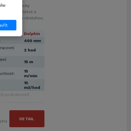
ikněte 
 je automatický
énových nečistot s
 použitím a obsluhou.
ý, ideální …
vřít
Dolphin
:
400 mm
racovní
2 hod
jení
15 m
15
ychlost:
m/min
15
m3/hod
lší podrobnosti
DETAIL
 DPH