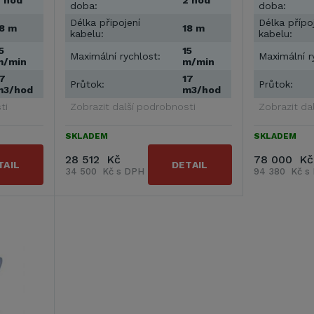
 hod
2 hod
doba:
doba:
Délka připojení
Délka přípo
8 m
18 m
kabelu:
kabelu:
5
15
Maximální rychlost:
Maximální r
m/min
m/min
7
17
Průtok:
Průtok:
m3/hod
m3/hod
ti
Zobrazit další podrobnosti
Zobrazit da
SKLADEM
SKLADEM
28 512 Kč
78 000 Kč
TAIL
DETAIL
34 500 Kč s DPH
94 380 Kč s