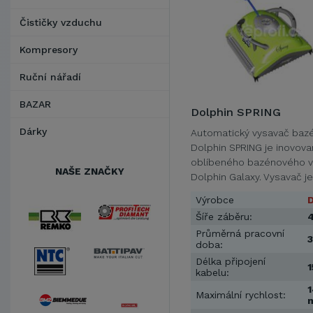
Čističky vzduchu
Kompresory
Ruční nářadí
BAZAR
Dolphin SPRING
Dárky
Automatický vysavač baz
Dolphin SPRING je inovova
oblíbeného bazénového 
NAŠE ZNAČKY
Dolphin Galaxy. Vysavač j
…
Výrobce
D
Šíře záběru:
Průměrná pracovní
3
doba:
Délka připojení
1
kabelu:
1
Maximální rychlost: