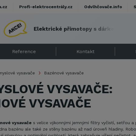
a.cz
Profi-elektrocentrály.cz
Odvlhčovače.info
E
l
e
k
t
r
i
c
k
é
p
ř
í
m
o
t
o
p
y
s
d
á
r
k
e
m
!
Reference
Kontakt
myslové vysavače
Bazénové vysavače
SLOVÉ VYSAVAČE:
OVÉ VYSAVAČE
nové vysavače
s velice výkonnými jemnými filtry
vyčistí, setřou a p
 dna bazénu
ale také ze stěny bazénu až nad úroveň hladiny. Robo
í plynulou a optimální rychlostí, která zabraňuje víření nečistot, a