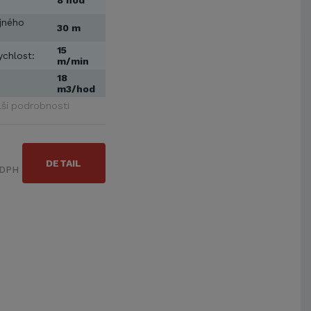
8 hod
jného
30 m
15
ychlost:
m/min
18
m3/hod
lší podrobnosti
DETAIL
 DPH