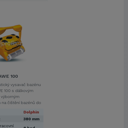
AWE 100
tický vysavač bazénu
E 100 s dálkovým
e výborným
na čištění bazénů do
Dolphin
:
380 mm
racovní