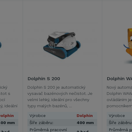
Dolphin S 200
Dolphin W
ický
Dolphin S 200 je automatický
Nový automa
tot s
vysavač bazénových nečistot. Je
Dolphin WAW
ocí
velmi lehký, ideální pro všechny
ovládáním j
, ideální
typy malých bazénů, …
pomocníkem 
…
olphin
Výrobce
Dolphin
Výrobce
400 mm
Šíře záběru:
400 mm
Šíře záběru
Průměrná pracovní
Průměrná p