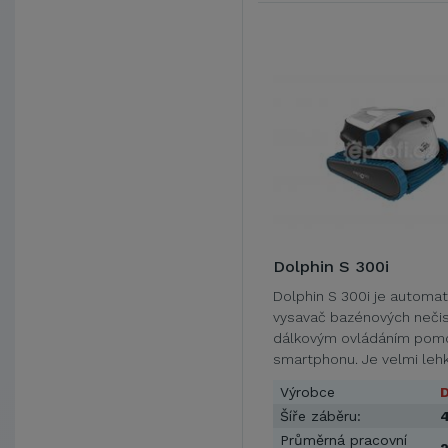
Dolphin S 300i
Dolphin S 300i je automat
vysavač bazénových nečis
dálkovým ovládáním pom
smartphonu. Je velmi lehký
…
Výrobce
D
Šíře záběru:
Průměrná pracovní