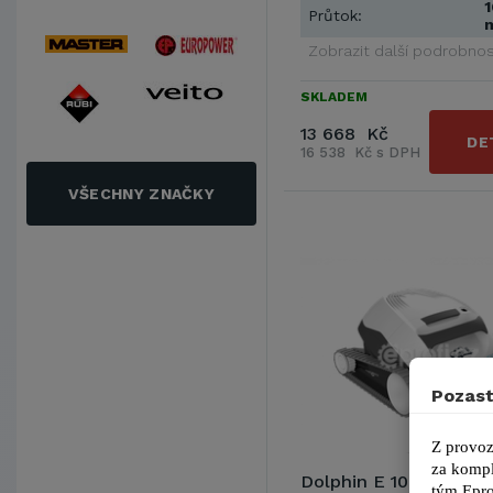
1
Průtok:
Zobrazit další podrobnos
SKLADEM
13 668 Kč
DE
16 538 Kč s DPH
VŠECHNY ZNAČKY
Pozast
Z provoz
za kompl
Dolphin E 10
tým 
Epro