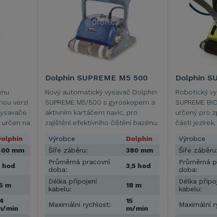
Dolphin SUPREME M5 500
Dolphin S
énu
Nový automatický vysavač Dolphin
Robotický vy
nou verzí
SUPREME M5/500 s gyroskopem a
SUPREME BIO
vysavače
aktivním kartáčem navíc, pro
určený pro 
e určen na
zajištění efektivního čištění bazénu.
části jezírek
…
olphin
Výrobce
Dolphin
Výrobce
400 mm
Šíře záběru:
380 mm
Šíře záběru
Průměrná pracovní
Průměrná p
 hod
3,5 hod
doba:
doba:
Délka připojení
Délka připo
5 m
18 m
kabelu:
kabelu:
4
15
Maximální rychlost:
Maximální r
m/min
m/min