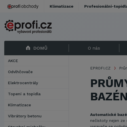
Klimatizace
Profesionální-topidl
DOMŮ
O nás
AKCE
EPROFI.CZ
Prů
Odvlhčovače
PRŮMY
Elektrocentrály
BAZÉN
Topení a topidla
Klimatizace
Automatické bazé
Vibrátory betonu
nečistoty
nejen ze
vysavače se pohybuj