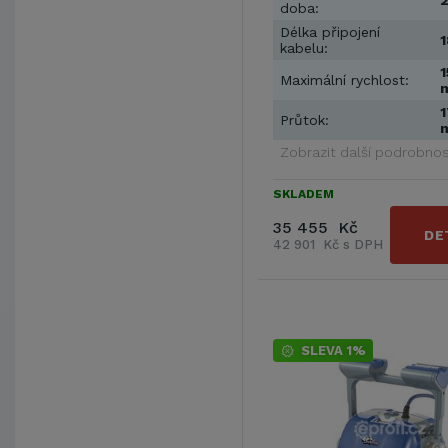
2
doba:
Délka připojení
1
kabelu:
1
Maximální rychlost:
1
Průtok:
Zobrazit další podrobnos
SKLADEM
35 455 Kč
DE
42 901 Kč s DPH
SLEVA 1%