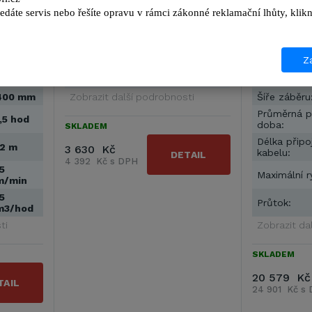
edáte servis nebo řešíte opravu v rámci zákonné reklamační lhůty, kl
ký
Kartáče Wonder Brush pro
Dolphin E 20
tot s
vysavače Dolphin na čištění velmi
vysavač baz
obsluhou.
hladkých povrchů. Kartáče Wonder
jednoduchým
Brush jsou určeny pro …
Je velmi lehk
Za
Dolphin
Výrobce
Dolphin
Výrobce
400 mm
Zobrazit další podrobnosti
Šíře záběru
Průměrná p
,5 hod
doba:
SKLADEM
Délka připo
12 m
3 630 Kč
kabelu:
DETAIL
4 392 Kč s DPH
5
Maximální r
m/min
5
Průtok:
m3/hod
ti
Zobrazit da
SKLADEM
20 579 Kč
TAIL
24 901 Kč s