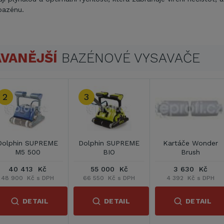
 bazénu.
VANĚJŠÍ
BAZÉNOVÉ VYSAVAČE
2
3
Dolphin SUPREME
Dolphin SUPREME
Kartáče Wonder
M5 500
BIO
Brush
40 413 Kč
55 000 Kč
3 630 Kč
48 900 Kč s DPH
66 550 Kč s DPH
4 392 Kč s DPH
DETAIL
DETAIL
DETAIL