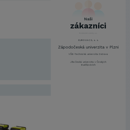
UNIVERZITA PARDUBICE
ŠKODA AUTO a.s.
Mendelova univerzita v
Naši
Brně,Správa kolejí a menz
zákazníci
Arcibiskupství pražské
Kostelecké uzeniny a.s.
EUROVIA CS, a. s.
Zápodočeská univerzita v Plzni
VŠB-Technická univerzita Ostrava
Jihočeská univerzita v Českých
Budějovicích
Metrostav a.s.
UNIVERZITA PARDUBICE
ŠKODA AUTO a.s.
Mendelova univerzita v
Brně,Správa kolejí a menz
Arcibiskupství pražské
Kostelecké uzeniny a.s.
EUROVIA CS, a. s.
Zápodočeská univerzita v Plzni