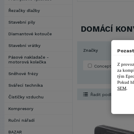
Řezačky dlažby
Stavební pily
DOMÁCÍ KON
Diamantové kotouče
Stavební vrátky
Pozast
Značky
Pásové nakladače -
motorová kolečka
Z provoz
Concept
za kompl
Sněhové frézy
tým 
Epro
Pokud hl
Svářecí technika
SEM
.
Řadit podle...
Čističky vzduchu
Kompresory
Ruční nářadí
BAZAR