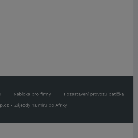
ů
Nabídka pro firmy
Pozastavení provozu patička
p.cz - Zájezdy na míru do Afriky