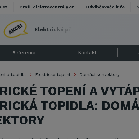
a.cz
Profi-elektrocentrály.cz
Odvlhčovače.info
E
l
e
k
t
r
i
c
k
é
p
ř
í
m
o
t
o
p
y
s
d
á
r
k
e
m
!
Reference
Kontakt
ní a topidla
Elektrické topení
Domácí konvektory
RICKÉ TOPENÍ A VYTÁP
RICKÁ TOPIDLA: DOMÁ
EKTORY