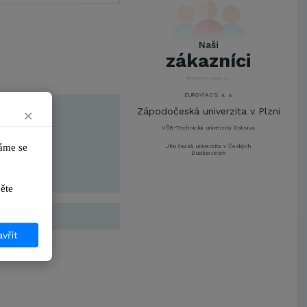
UNIVERZITA PARDUBICE
ŠKODA AUTO a.s.
Mendelova univerzita v
Naši
Brně,Správa kolejí a menz
zákazníci
Arcibiskupství pražské
Kostelecké uzeniny a.s.
EUROVIA CS, a. s.
Zápodočeská univerzita v Plzni
×
VŠB-Technická univerzita Ostrava
me se 
Jihočeská univerzita v Českých
Budějovicích
Metrostav a.s.
ikněte 
UNIVERZITA PARDUBICE
ŠKODA AUTO a.s.
Mendelova univerzita v
Brně,Správa kolejí a menz
vřít
Arcibiskupství pražské
Kostelecké uzeniny a.s.
EUROVIA CS, a. s.
Zápodočeská univerzita v Plzni