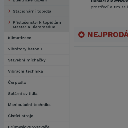
Elektrické topení
Domácí elektrick
prostředí a tím se 
Stacionární topidla
Příslušenství k topidlům
Master a Biemmedue
NEJPRODÁ
Klimatizace
Vibrátory betonu
Stavební míchačky
Vibrační technika
Čerpadla
Solární svítidla
Manipulační technika
Čistící stroje
Průmyslové vysavače