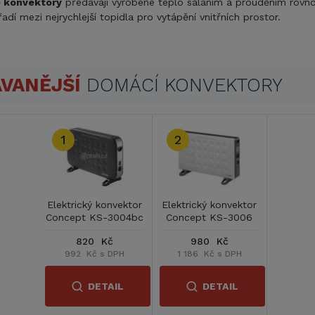
é konvektory
předávají vyrobené teplo sáláním a prouděním rovn
řadí mezi nejrychlejší topidla pro vytápění vnitřních prostor.
VANĚJŠÍ
DOMÁCÍ KONVEKTORY
1
2
Elektrický konvektor
Elektrický konvektor
Concept KS-3004bc
Concept KS-3006
820 Kč
980 Kč
992 Kč s DPH
1 186 Kč s DPH
DETAIL
DETAIL