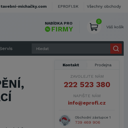
Stavební-míchačky.com
EPROFI.SK
Všechny obchody
0
NABÍDKA PRO
Váš košík
FIRMY
Servis
Kontakt
Prodejna
ZAVOLEJTE NÁM
ĚNÍ,
222 523 380
CÍ
NAPIŠTE NÁM
info@eprofi.cz
Obchodní zástupce 1
739 469 906