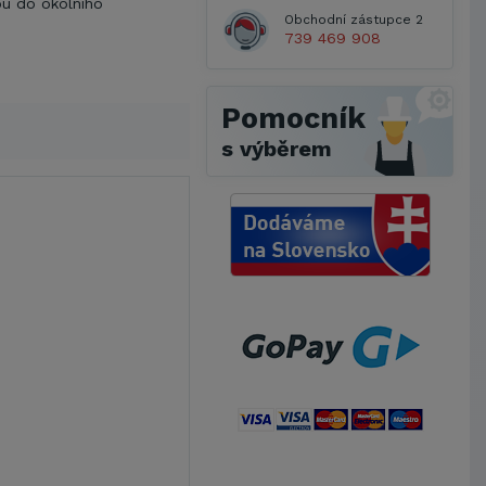
ou do okolního
Obchodní zástupce 2
739 469 908
Pomocník
s výběrem
Metrostav a.s.