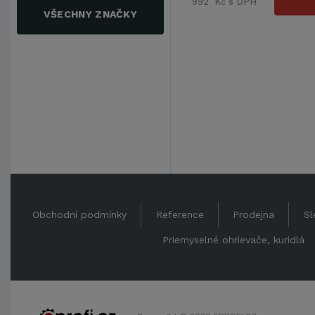
992 Kč s DPH
VŠECHNY ZNAČKY
Obchodní podmínky
Reference
Prodejna
Sl
Priemyselné ohrievače, kuridlá