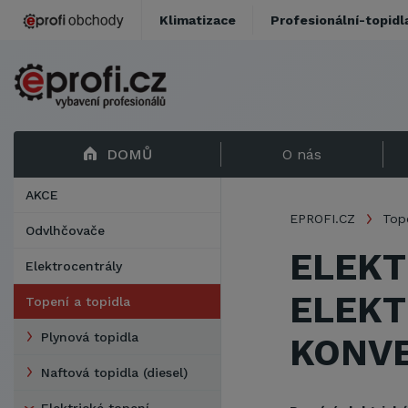
Klimatizace
Profesionální-topidl
DOMŮ
O nás
AKCE
EPROFI.CZ
Tope
Odvlhčovače
ELEKT
Elektrocentrály
ELEKT
Topení a topidla
Plynová topidla
KONV
Naftová topidla (diesel)