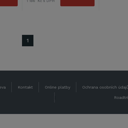
1 186 Kč s DPH
1
eva
Kontakt
Online platby
Ochrana osobních údaj
|
Roadtri