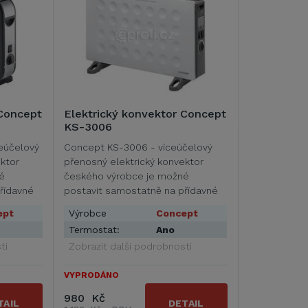
 Concept
Elektrický konvektor Concept
KS-3006
eúčelový
Concept KS-3006 - víceúčelový
ktor
přenosný elektrický konvektor
é
českého výrobce je možné
řídavné
postavit samostatně na přídavné
nožičky nebo …
ept
Výrobce
Concept
Termostat:
Ano
ti
Zobrazit další podrobnosti
VYPRODÁNO
980 Kč
TAIL
DETAIL