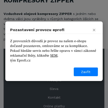
KOMPRESORY ZIPPER
Vzduchové olejové kompresory ZIPPER
s jedním nebo
dvěma válci jsou vyráběny v různých kategoriích lišících se
výkonem motoru a velikostí vzdušníku. Osazeny jsou dvěma
×
tlakoměry pro vzdušník a pracovní tlak, ventilem pro
Pozastavení provozu eprofi
vypouštění kondenzované vody i rychlospojkou pro připojení
pneumatického nářadí.
Z provozních důvodů je provoz na našem e-shopu 
dočasně pozastaven, omlouváme se za komplikace.
Pokud hledáte servis nebo řešíte opravu v rámci zákonné 
reklamační lhůty, kl
ikněte 
SEM
.
tým 
Eprofi.cz
Obchodní podmínky
Reference
Zavřít
Prodejna
Sleva
Kontakt
Online platby