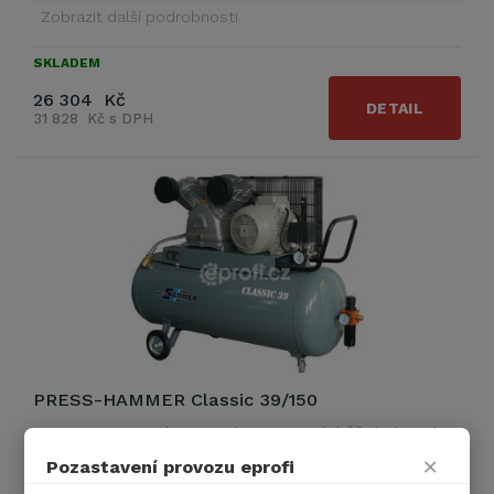
Zobrazit další podrobnosti
SKLADEM
26 304 Kč
DETAIL
31 828 Kč s DPH
PRESS-HAMMER Classic 39/150
PRESS-HAMMER Classic 39/150 - pomaloběžný pístový
kompresor českého výrobce s kvalitním litinovým
×
Pozastavení provozu eprofi
agregátem a vzdušníkem o objemu …