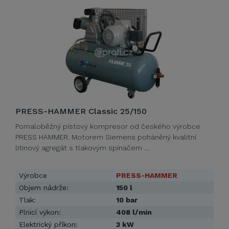
PRESS-HAMMER Classic 25/150
Pomaloběžný pístový kompresor od českého výrobce
PRESS HAMMER. Motorem Siemens poháněný kvalitní
litinový agregát s tlakovým spínačem …
Výrobce
PRESS-HAMMER
Objem nádrže:
150 l
Tlak:
10 bar
Plnicí výkon:
408 l/min
Elektrický příkon:
3 kW