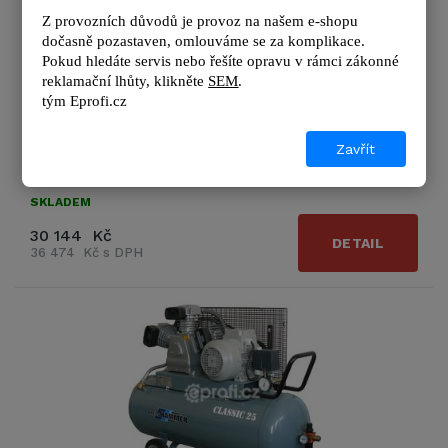
Z provozních důvodů je provoz na našem e-shopu 
Výrobce
PRESS-HAMMER
dočasně pozastaven, omlouváme se za komplikace.
Pokud hledáte servis nebo řešíte opravu v rámci zákonné 
Objem nádrže:
150 l
reklamační lhůty, kl
ikněte 
SEM
.
Tlak:
10 bar
tým 
Eprofi.cz
Plnicí výkon:
650 l/min
Elektrický příkon:
4 kW
Zavřít
Zobrazit další podrobnosti
SKLADEM
30 144 Kč
DETAIL
36 474 Kč s DPH