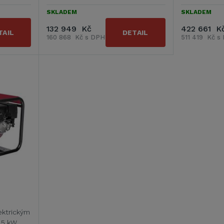
SKLADEM
SKLADEM
132 949 Kč
422 661 K
TAIL
DETAIL
160 868 Kč s DPH
511 419 Kč s
ektrickým
,5 kW.