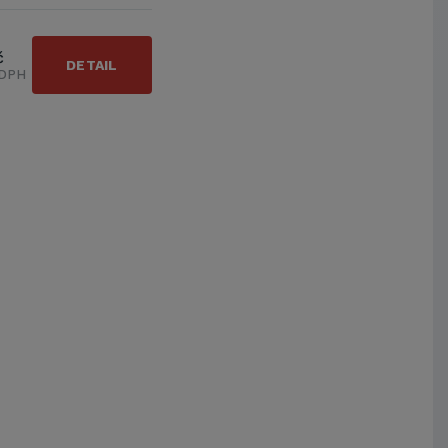
č
DETAIL
 DPH