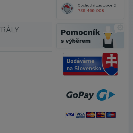
Obchodní zástupce 2
739 469 908
TRÁLY
Pomocník
s výběrem
Metrostav a.s.
UNIVERZITA PARDUBICE