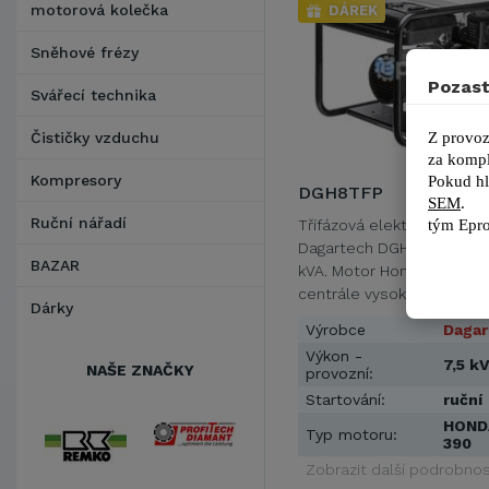
motorová kolečka
DÁREK
Sněhové frézy
Pozast
Svářecí technika
Z provoz
Čističky vzduchu
za kompl
Kompresory
Pokud hl
DGH8TFP
SEM
.
Ruční nářadí
tým 
Epro
Třífázová elektrocentrála
Dagartech DGH8TFP s výk
BAZAR
kVA. Motor Honda GX 390 
centrále vysokou trvanliv
Dárky
Výrobce
Dagar
Výkon -
7,5 k
NAŠE ZNAČKY
provozní:
Startování:
ruční
HOND
Typ motoru:
390
Zobrazit další podrobnos