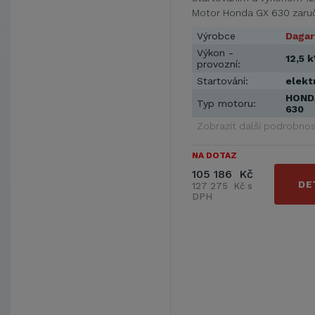
Motor Honda GX 630 zaru
vysokou …
Výrobce
Dagar
Výkon -
12,5 
provozní:
Startování:
elekt
HOND
Typ motoru:
630
Zobrazit další podrobnos
NA DOTAZ
105 186 Kč
DE
127 275 Kč s
DPH