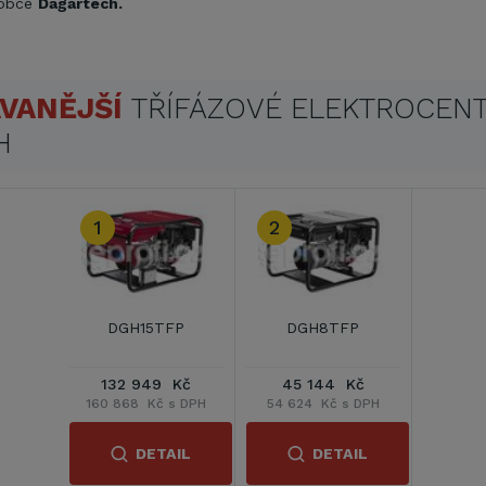
robce
Dagartech.
VANĚJŠÍ
TŘÍFÁZOVÉ ELEKTROCEN
H
1
2
DGH15TFP
DGH8TFP
132 949 Kč
45 144 Kč
160 868 Kč s DPH
54 624 Kč s DPH
DETAIL
DETAIL