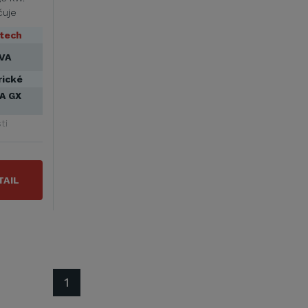
čuje
tech
kVA
rické
A GX
ti
TAIL
1