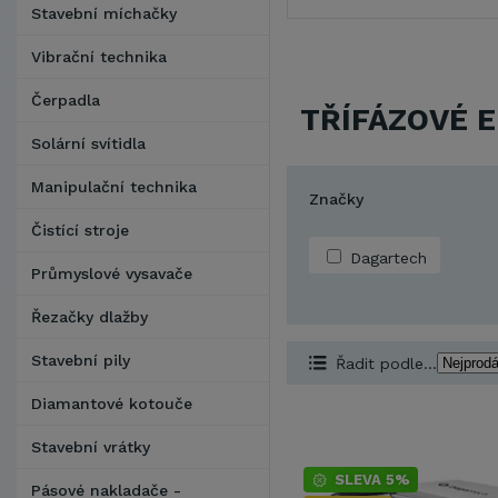
Stavební míchačky
Vibrační technika
Čerpadla
TŘÍFÁZOVÉ 
Solární svítidla
Manipulační technika
Značky
Čistící stroje
Dagartech
Průmyslové vysavače
Řezačky dlažby
Stavební pily
Řadit podle...
Diamantové kotouče
Stavební vrátky
SLEVA 5%
Pásové nakladače -