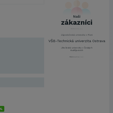
ŠKODA AUTO a.s.
Mendelova univerzita v
Brně,Správa kolejí a menz
Naši
Arcibiskupství pražské
zákazníci
Kostelecké uzeniny a.s.
EUROVIA CS, a. s.
Zápodočeská univerzita v Plzni
VŠB-Technická univerzita Ostrava
Jihočeská univerzita v Českých
Budějovicích
Metrostav a.s.
UNIVERZITA PARDUBICE
ŠKODA AUTO a.s.
Mendelova univerzita v
Brně,Správa kolejí a menz
Arcibiskupství pražské
Kostelecké uzeniny a.s.
EUROVIA CS, a. s.
Zápodočeská univerzita v Plzni
5%
VŠB-Technická univerzita Ostrava