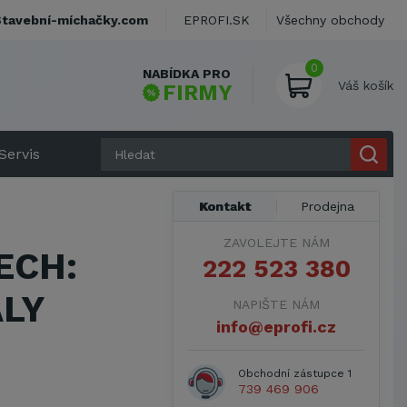
Stavební-míchačky.com
EPROFI.SK
Všechny obchody
0
NABÍDKA PRO
Váš košík
FIRMY
Servis
Kontakt
Prodejna
ZAVOLEJTE NÁM
ECH:
222 523 380
LY
NAPIŠTE NÁM
info@eprofi.cz
Obchodní zástupce 1
739 469 906