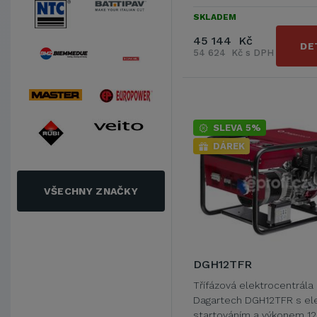
SKLADEM
45 144 Kč
DE
54 624 Kč s DPH
SLEVA 5%
DÁREK
VŠECHNY ZNAČKY
DGH12TFR
Třífázová elektrocentrála
Dagartech DGH12TFR s el
startováním a výkonem 12