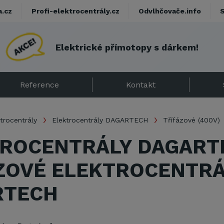
a.cz
Profi-elektrocentrály.cz
Odvlhčovače.info
E
l
e
k
t
r
i
c
k
é
p
ř
í
m
o
t
o
p
y
s
d
á
r
k
e
m
!
Reference
Kontakt
trocentrály
Elektrocentrály DAGARTECH
Třífázové (400V)
ROCENTRÁLY DAGART
ZOVÉ ELEKTROCENTRÁ
RTECH