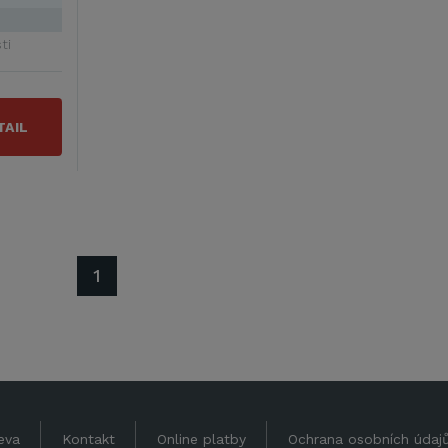
ti
TAIL
1
eva
Kontakt
Online platby
Ochrana osobních údaj