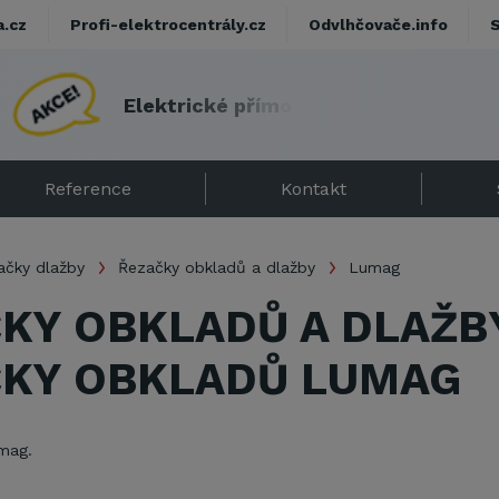
a.cz
Profi-elektrocentrály.cz
Odvlhčovače.info
E
l
e
k
t
r
i
c
k
é
p
ř
í
m
o
t
o
p
y
s
d
á
r
k
e
m
!
Reference
Kontakt
ačky dlažby
Řezačky obkladů a dlažby
Lumag
KY OBKLADŮ A DLAŽB
KY OBKLADŮ LUMAG
mag.