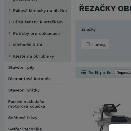
ŘEZAČKY OB
Pákové lámačky na dlažbu
Příslušenství k vrtačkám
Značky
Potřeby pro obkladače
Míchadla RUBI
Lumag
Kleště na obrubníky
Stavební pily
Řadit podle...
Diamantové kotouče
Stavební vrátky
Pásové nakladače -
motorová kolečka
Sněhové frézy
Svářecí technika