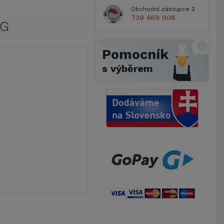
Obchodní zástupce 2
739 469 908
AG
Pomocník
s výběrem
Metrostav a.s.