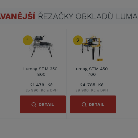
VANĚJŠÍ
ŘEZAČKY OBKLADŮ LUM
1
2
Lumag STM 350-
Lumag STM 450-
800
700
21 479 Kč
24 785 Kč
25 990 Kč s DPH
29 990 Kč s DPH
DETAIL
DETAIL