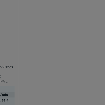
-700PRON
ý
5kW …
./min
 25,4