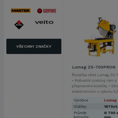
VŠECHNY ZNAČKY
Lumag ZS-700PRON
Řezačka cihel Lumag ZS
• Robustní ocelový rám s
přepravními kolečky • Siln
elektromotor o výkonu 5,
Výrobce
Lumag
Otáčky:
1870ot
Průměr
Ø 700 x
kotouče:
mm