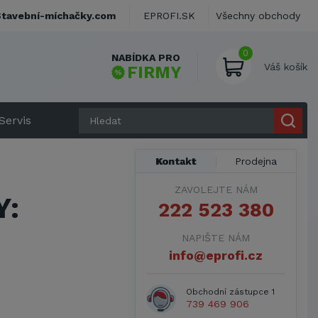
Stavební-míchačky.com
EPROFI.SK
Všechny obchody
0
NABÍDKA PRO
Váš košík
FIRMY
Servis
Kontakt
Prodejna
ZAVOLEJTE NÁM
Y:
222 523 380
NAPIŠTE NÁM
info@eprofi.cz
Obchodní zástupce 1
739 469 906