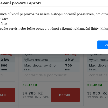
avení provozu eprofi
ních důvodů je provoz na našem e-shopu dočasně pozastaven, omlouvá
ikace.
Lumag STM 450-700
Lumag FS 
fi.cz
edáte servis nebo řešíte opravu v rámci zákonné reklamační lhůty, kl
e Lumag
Řezačka dlažeb a kamene Lumag
Řezačka dla
posuvný
STM 450 - 700 má lehce posuvný
FS 350-1200 
atelné
pogumovaný stůl. Robustní rám
řezačka urče
Za
kovové …
keramických 
Lumag
Výrobce
Lumag
Výrobce
2 kW
Výkon motoru:
2 kW
Výkon moto
800
Max. délka rovného
700
Max. délka
mm
řezu:
mm
řezu:
ti
Zobrazit další podrobnosti
Zobrazit da
SKLADEM
SKLADEM
24 785 Kč
33 050 Kč
TAIL
DETAIL
29 990 Kč s DPH
39 990 Kč s