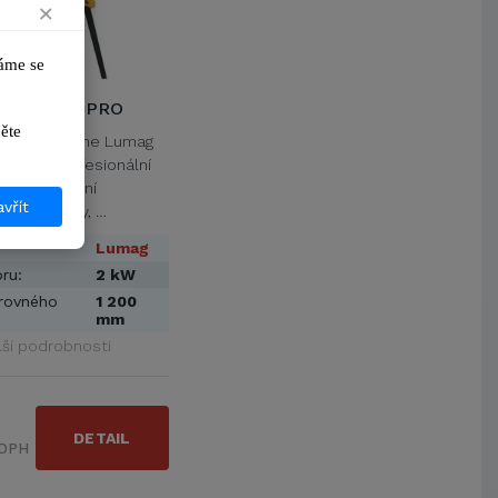
×
VŠB-Technická univerzita Ostrava
Jihočeská univerzita v Českých
Budějovicích
me se 
Metrostav a.s.
350-1200 PRO
UNIVERZITA PARDUBICE
ikněte 
ŠKODA AUTO a.s.
žeb a kamene Lumag
PRO je profesionální
Mendelova univerzita v
Brně,Správa kolejí a menz
ná pro řezání
vřít
dlažeb, žuly, …
Arcibiskupství pražské
Kostelecké uzeniny a.s.
Lumag
ru:
2 kW
 rovného
1 200
mm
lší podrobnosti
DETAIL
 DPH