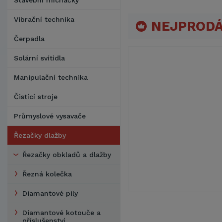
Stavební míchačky
Vibrační technika
NEJPRODÁ
Čerpadla
Solární svítidla
Manipulační technika
Čistící stroje
Průmyslové vysavače
Řezačky dlažby
Řezačky obkladů a dlažby
Řezná kolečka
Diamantové pily
Diamantové kotouče a
příslušenství