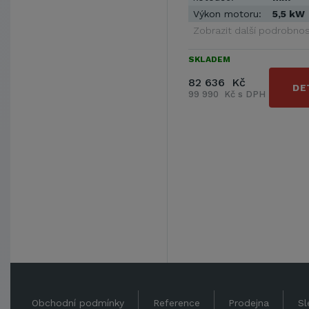
Výkon motoru:
5,5 kW
Zobrazit další podrobnos
SKLADEM
82 636 Kč
DE
99 990 Kč s DPH
Obchodní podmínky
Reference
Prodejna
Sl