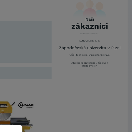
UNIVERZITA PARDUBICE
ŠKODA AUTO a.s.
Mendelova univerzita v
Naši
Brně,Správa kolejí a menz
zákazníci
Arcibiskupství pražské
Kostelecké uzeniny a.s.
EUROVIA CS, a. s.
Zápodočeská univerzita v Plzni
VŠB-Technická univerzita Ostrava
Jihočeská univerzita v Českých
Budějovicích
Metrostav a.s.
UNIVERZITA PARDUBICE
ŠKODA AUTO a.s.
Mendelova univerzita v
Brně,Správa kolejí a menz
Arcibiskupství pražské
Kostelecké uzeniny a.s.
EUROVIA CS, a. s.
Zápodočeská univerzita v Plzni