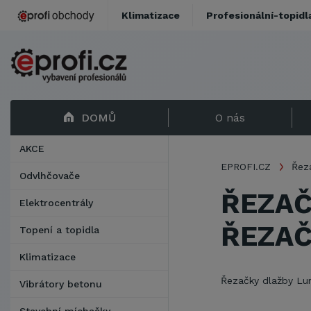
Klimatizace
Profesionální-topidl
DOMŮ
O nás
AKCE
EPROFI.CZ
Řez
Odvlhčovače
ŘEZAČ
Elektrocentrály
ŘEZAČ
Topení a topidla
Klimatizace
Řezačky dlažby Lu
Vibrátory betonu