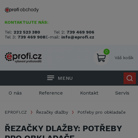
KONTAKTUJTE NÁS:
Tel:
222 523 380
Tel 2:
739 469 906
Tel 3:
739 469 908
E-mail:
info@eprofi.cz
0
Váš košík
MENU
O nás
Reference
Kontakt
Servis
EPROFI.CZ
Řezačky dlažby
Potřeby pro obkladače
ŘEZAČKY DLAŽBY: POTŘEBY