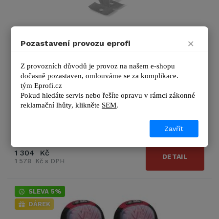
×
Podstavec - balení 400 ks
Pozastavení provozu eprofi
Podstavec - balení 400 ks. Součást nivelačního systému
Z provozních důvodů je provoz na našem e-shopu 
RUBI pro pokládku velkoformátové dlažby. 02895
dočasně pozastaven, omlouváme se za komplikace.
tým 
Eprofi.cz
Pokud hledáte servis nebo řešíte opravu v rámci zákonné 
Výrobce
Rubi
reklamační lhůty, kl
ikněte 
SEM
.
Zobrazit další podrobnosti
Zavřít
VYPRODÁNO
1 304 Kč
DETAIL
1 578 Kč s DPH
SLEVA 5%
DÁREK