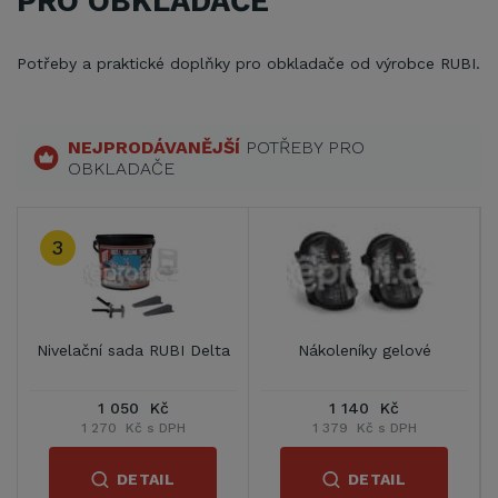
PRO OBKLADAČE
Potřeby a praktické doplňky pro obkladače od výrobce RUBI.
NEJPRODÁVANĚJŠÍ
POTŘEBY PRO
OBKLADAČE
3
Nivelační sada RUBI Delta
Nákoleníky gelové
1 050 Kč
1 140 Kč
1 270 Kč s DPH
1 379 Kč s DPH
DETAIL
DETAIL