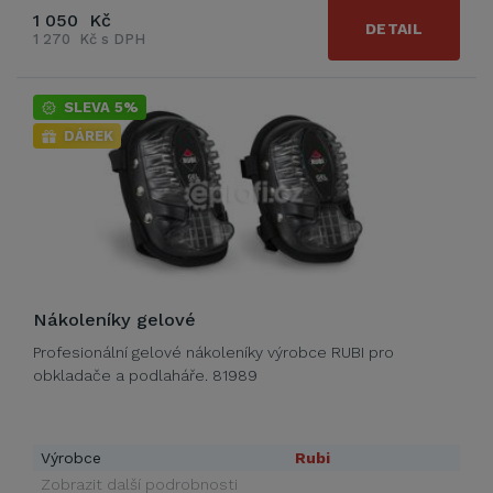
1 050 Kč
DETAIL
1 270 Kč s DPH
SLEVA 5%
DÁREK
Nákoleníky gelové
Profesionální gelové nákoleníky výrobce RUBI pro
obkladače a podlaháře. 81989
Výrobce
Rubi
Zobrazit další podrobnosti