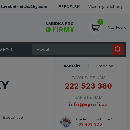
Stavební-míchačky.com
EPROFI.SK
Všechny obchody
0
NABÍDKA PRO
Váš košík
FIRMY
Servis
Kontakt
Prodejna
ZAVOLEJTE NÁM
KY
222 523 380
NAPIŠTE NÁM
info@eprofi.cz
. Spolehlivě
Obchodní zástupce 1
739 469 906