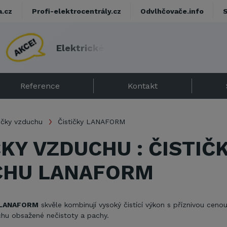
a.cz
Profi-elektrocentrály.cz
Odvlhčovače.info
E
l
e
k
t
r
i
c
k
é
p
ř
í
m
o
t
o
p
y
s
d
á
r
k
e
m
!
Reference
Kontakt
ičky vzduchu
Čističky LANAFORM
ČKY VZDUCHU : ČISTIČ
CHU LANAFORM
u LANAFORM
skvěle kombinují vysoký čistící výkon s příznivou cenou
chu obsažené nečistoty a pachy.