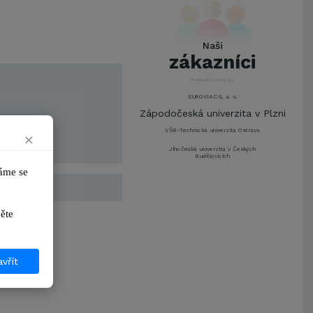
UNIVERZITA PARDUBICE
ŠKODA AUTO a.s.
Mendelova univerzita v
Naši
Brně,Správa kolejí a menz
zákazníci
Arcibiskupství pražské
Kostelecké uzeniny a.s.
EUROVIA CS, a. s.
Zápodočeská univerzita v Plzni
VŠB-Technická univerzita Ostrava
×
Jihočeská univerzita v Českých
Budějovicích
me se 
Metrostav a.s.
UNIVERZITA PARDUBICE
ŠKODA AUTO a.s.
ikněte 
Mendelova univerzita v
Brně,Správa kolejí a menz
Arcibiskupství pražské
vřít
Kostelecké uzeniny a.s.
EUROVIA CS, a. s.
Zápodočeská univerzita v Plzni