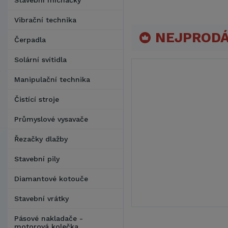
Stavební míchačky
Vibrační technika
NEJPRODÁ
Čerpadla
Solární svítidla
Manipulační technika
Čistící stroje
Průmyslové vysavače
Řezačky dlažby
Stavební pily
Diamantové kotouče
Stavební vrátky
Pásové nakladače -
motorová kolečka