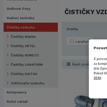
Sněhové frézy
ČISTIČKY V
Svářecí technika
Čističky vzduchu
Značky
Čističky Master
Lanaform
Čističky ARTEL
Pozast
Čističky BONECO
Z provoz
za kompl
Řadit podle...
Čističky LANAFORM
tým 
Epro
Pokud hl
Čističky DAITSU
SEM
.
Zvlhčovače vzduchu
Kompresory
Ruční nářadí