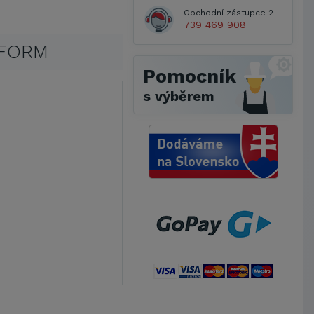
Obchodní zástupce 2
739 469 908
AFORM
Pomocník
s výběrem
Metrostav a.s.