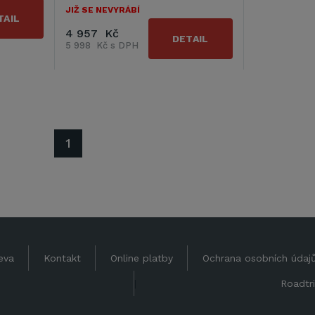
JIŽ SE NEVYRÁBÍ
TAIL
4 957 Kč
DETAIL
5 998 Kč s DPH
1
eva
Kontakt
Online platby
Ochrana osobních údaj
|
Roadtri