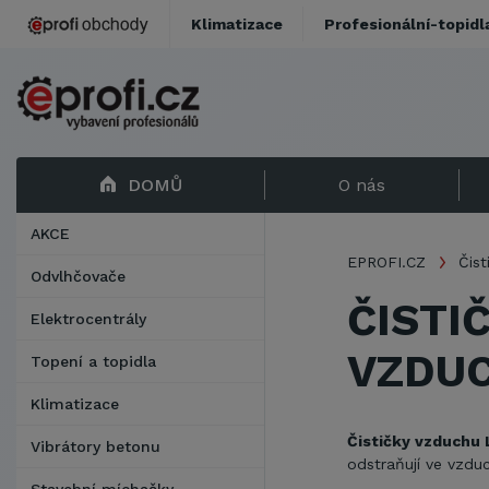
Klimatizace
Profesionální-topidl
DOMŮ
O nás
AKCE
EPROFI.CZ
Čist
Odvlhčovače
ČISTI
Elektrocentrály
VZDU
Topení a topidla
Klimatizace
Čističky vzduch
Vibrátory betonu
odstraňují ve vzdu