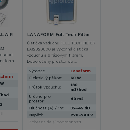
L AIR
LANAFORM Full Tech Filter
Čistička vzduchu FULL TECH FILTER
RM
LA12020800 je výkonná čistička
 osobní
vzduchu s 6 fázovým filtrem.
anaform.
Doporučený prostor do …
í …
Výrobce
Lanaform
naform
Elektrický příkon:
60 W
 W
180
Průtok vzduchu:
m3/hod
/hod
Určeno pro
40 m2
prostor:
m2
Hlučnost (A) / 1m:
35–45 dB
ti
Napětí:
220–240 V
Zobrazit další podrobnosti