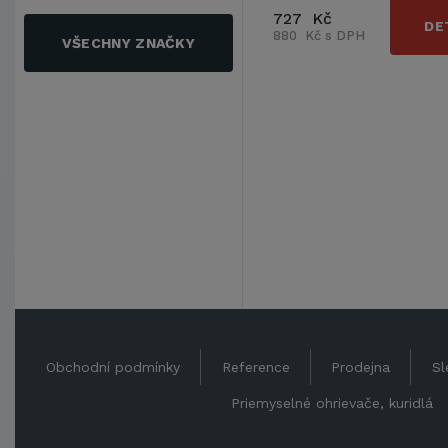
727 Kč
DE
880 Kč s DPH
VŠECHNY ZNAČKY
Obchodní podmínky
Reference
Prodejna
Sl
Priemyselné ohrievače, kuridlá