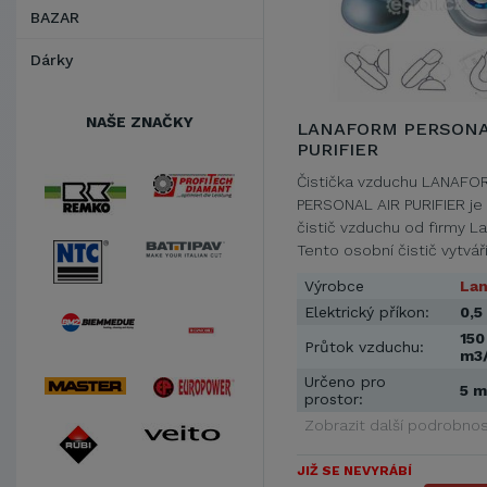
BAZAR
Dárky
NAŠE ZNAČKY
LANAFORM PERSONA
PURIFIER
Čistička vzduchu LANAFO
PERSONAL AIR PURIFIER je
čistič vzduchu od firmy L
Tento osobní čistič vytvář
Výrobce
La
Elektrický příkon:
0,5
150
Průtok vzduchu:
m3
Určeno pro
5 
prostor:
Zobrazit další podrobnos
JIŽ SE NEVYRÁBÍ