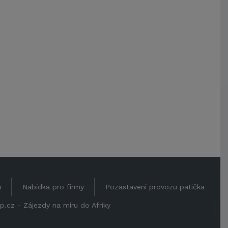
ů
Nabídka pro firmy
Pozastavení provozu patička
p.cz - Zájezdy na míru do Afriky