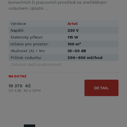
komerčních či pracovních prostředí se znečištěným
vzduchem. Uplatní …
Výrobce
Artel
Napětí:
230 V
Elektrický příkon:
115 W
Určeno pro prostor:
100 m²
Hlučnost (A) / 1m:
35–50 dB
Průtok vzduchu:
200–900 m3/hod
Zobrazit další podrobnosti
NA DOTAZ
19 370 Kč
DETAIL
23 438 Kč s DPH