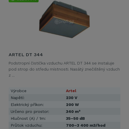
ARTEL DT 344
Podstropní čistička vzduchu ARTEL DT 344 se instaluje
pod strop do středu místnosti. Nasátý znečištěný vzduch
z …
Výrobce
Artel
Napětí:
230 V
Elektrický příkon:
200 W
Určeno pro prostor:
340 m²
Hlučnost (A) / 1m:
35–50 dB
Průtok vzduchu:
700–3 400 m3/hod