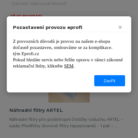
Zobrazit další podrobnosti
JIŽ SE NEVYRÁBÍ
×
36 270 Kč
Pozastavení provozu eprofi
DETAIL
43 887 Kč s DPH
Z provozních důvodů je provoz na našem e-shopu 
dočasně pozastaven, omlouváme se za komplikace.
tým 
Eprofi.cz
Pokud hledáte servis nebo řešíte opravu v rámci zákonné 
reklamační lhůty, kl
ikněte 
SEM
.
Zavřít
Náhradní filtry ARTEL
Náhradní filtry pro podstropní čističky vzduchu ARTEL -
sada: Předfiltry (kovové filtry repasované) - 1 pár - …