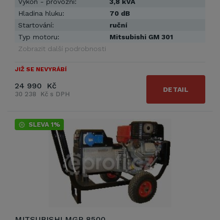
Výkon - provozní:
3,8 kVA
Hladina hluku:
70 dB
Startování:
ruční
Typ motoru:
Mitsubishi GM 301
Zobrazit další podrobnosti
JIŽ SE NEVYRÁBÍ
24 990 Kč
DETAIL
30 238 Kč s DPH
SLEVA 1%
MITSUBISHI MGP 8500