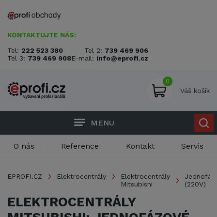
KONTAKTUJTE NÁS:
Tel:
222 523 380
Tel 2:
739 469 906
Tel 3:
739 469 908
E-mail:
info@eprofi.cz
0
Váš košík
MENU
O nás
Reference
Kontakt
Servis
EPROFI.CZ
Elektrocentrály
Elektrocentrály
Jednofáz
Mitsubishi
(220V)
ELEKTROCENTRÁLY