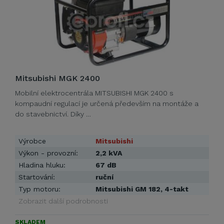
Mitsubishi MGK 2400
Mobilní elektrocentrála MITSUBISHI MGK 2400 s
kompaudní regulací je určená především na montáže a
do stavebnictví. Díky …
Výrobce
Mitsubishi
Výkon - provozní:
2,2 kVA
Hladina hluku:
67 dB
Startování:
ruční
Typ motoru:
Mitsubishi GM 182, 4-takt
Zobrazit další podrobnosti
SKLADEM