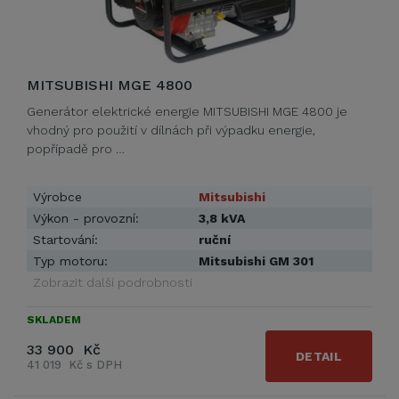
MITSUBISHI MGE 4800
Generátor elektrické energie MITSUBISHI MGE 4800 je
vhodný pro použití v dílnách při výpadku energie,
popřípadě pro …
Výrobce
Mitsubishi
Výkon - provozní:
3,8 kVA
Startování:
ruční
Typ motoru:
Mitsubishi GM 301
Zobrazit další podrobnosti
SKLADEM
33 900 Kč
DETAIL
41 019 Kč s DPH