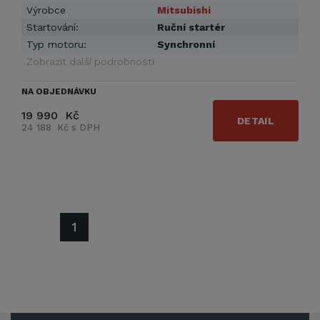
Výrobce
Mitsubishi
Startování:
Ruční startér
Typ motoru:
Synchronní
Zobrazit další podrobnosti
NA OBJEDNÁVKU
19 990 Kč
DETAIL
24 188 Kč s DPH
1