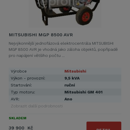
MITSUBISHI MGP 8500 AVR
Nejvýkonnější jednofázová elektrocentrála MITSUBISHI
MGP 8500 AVR je vhodná jako záloha objektů, popřípadě
pro napájení většího počtu …
Výrobce
Mitsubishi
Výkon - provozní:
9,5 kVA
Startování:
ruční
Typ motoru:
Mitsubishi GM 401
AVR:
Ano
Zobrazit další podrobnosti
SKLADEM
39 900 Kč