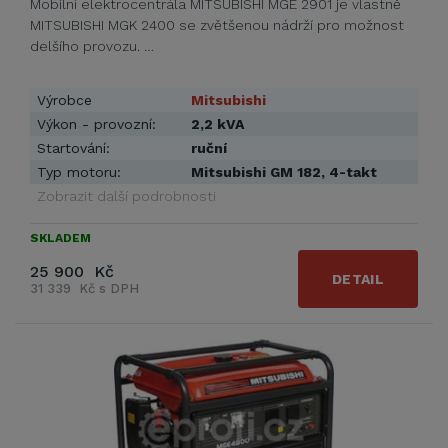
Mobilní elektrocentrála MITSUBISHI MGE 2901 je vlastně
MITSUBISHI MGK 2400 se zvětšenou nádrží pro možnost
delšího provozu. …
Výrobce
Mitsubishi
Výkon - provozní:
2,2 kVA
Startování:
ruční
Typ motoru:
Mitsubishi GM 182, 4-takt
Zobrazit další podrobnosti
SKLADEM
25 900 Kč
DETAIL
31 339 Kč s DPH