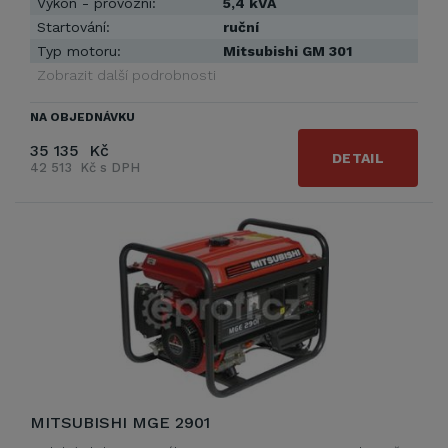
Výkon - provozní:
5,4 kVA
Startování:
ruční
Typ motoru:
Mitsubishi GM 301
Zobrazit další podrobnosti
NA OBJEDNÁVKU
35 135 Kč
DETAIL
42 513 Kč s DPH
MITSUBISHI MGE 2901