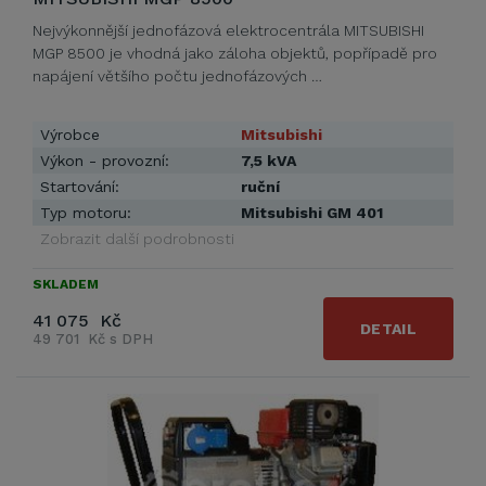
Nejvýkonnější jednofázová elektrocentrála MITSUBISHI
MGP 8500 je vhodná jako záloha objektů, popřípadě pro
napájení většího počtu jednofázových …
Výrobce
Mitsubishi
Výkon - provozní:
7,5 kVA
Startování:
ruční
Typ motoru:
Mitsubishi GM 401
Zobrazit další podrobnosti
SKLADEM
41 075 Kč
DETAIL
49 701 Kč s DPH