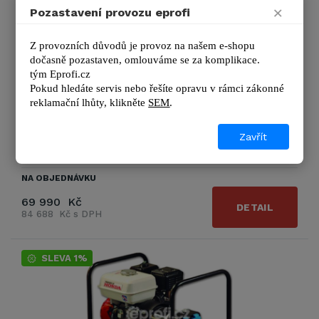
Mitsubishi VGP 11001 AVR
×
Pozastavení provozu eprofi
Benzínová elektrocentrála Mitsubishi VGP 11001 s funkcí
AVR je výkonný mobilní zdroj energie, ideální pro stavební
Z provozních důvodů je provoz na našem e-shopu 
a …
dočasně pozastaven, omlouváme se za komplikace.
tým 
Eprofi.cz
Pokud hledáte servis nebo řešíte opravu v rámci zákonné 
Výrobce
Mitsubishi
reklamační lhůty, kl
ikněte 
SEM
.
Startování:
Elektrický startér
Typ motoru:
Vanguard 20 HP
Zavřít
Zobrazit další podrobnosti
NA OBJEDNÁVKU
69 990 Kč
DETAIL
84 688 Kč s DPH
SLEVA 1%