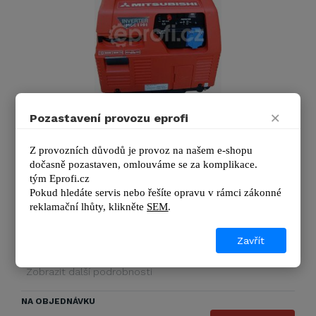
×
MITSUBISHI MGC 1101
Pozastavení provozu eprofi
Tichá elektrocentrála MITSUBISHI MGC 1101 s
Z provozních důvodů je provoz na našem e-shopu 
elektronickou regulací patří díky zpracování mezi nejlepší
dočasně pozastaven, omlouváme se za komplikace.
invertory na trhu. Invertové …
tým 
Eprofi.cz
Pokud hledáte servis nebo řešíte opravu v rámci zákonné 
Výrobce
Mitsubishi
reklamační lhůty, kl
ikněte 
SEM
.
Výkon - provozní:
0,95 kVA
Startování:
ruční
Zavřít
Typ motoru:
Mitsubishi GM 82PN, 4-takt
Zobrazit další podrobnosti
NA OBJEDNÁVKU