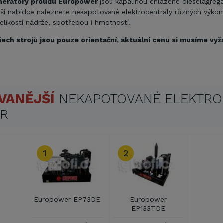
nerátory proudu Europower
jsou kapalinou chlazené dieselagreg
ší nabídce naleznete nekapotované elektrocentrály různých výkon
 velikostí nádrže, spotřebou i hmotností.
ech strojů jsou pouze orientační, aktuální cenu si musíme vyž
VANĚJŠÍ
NEKAPOTOVANÉ ELEKTRO
R
1
2
Europower EP73DE
Europower
EP133TDE