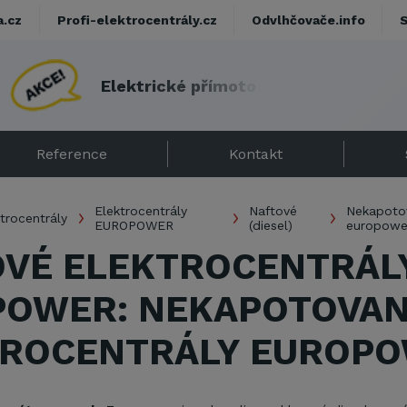
a.cz
Profi-elektrocentrály.cz
Odvlhčovače.info
E
l
e
k
t
r
i
c
k
é
p
ř
í
m
o
t
o
p
y
s
d
á
r
k
e
m
!
Reference
Kontakt
Elektrocentrály
Naftové
Nekapoto
trocentrály
EUROPOWER
(diesel)
europowe
VÉ ELEKTROCENTRÁL
POWER: NEKAPOTOVA
TROCENTRÁLY EUROP