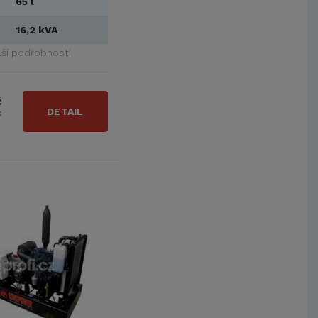
65 l
16,2 kVA
lší podrobnosti
č
DETAIL
s