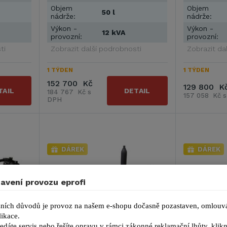
Objem
Objem
50 l
nádrže:
nádrže:
Výkon -
Výkon -
12 kVA
provozní:
provozní:
ti
Zobrazit další podrobnosti
Zobrazit da
1 TÝDEN
1 TÝDEN
152 700 Kč
129 800 K
TAIL
DETAIL
184 767 Kč s
157 058 Kč 
DPH
DÁREK
DÁREK
avení provozu eprofi
ních důvodů je provoz na našem e-shopu dočasně pozastaven, omlouvá
ikace.
edáte servis nebo řešíte opravu v rámci zákonné reklamační lhůty, kl