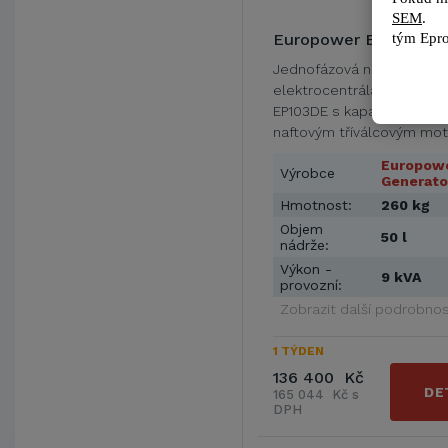
SEM
.
tým 
Epro
Europower EP103DE
Jednofázová nekapotova
elektrocentrála Europowe
EP103DE s kapalinou chla
naftovým tříválcovým mo
Kubota D722 o obsahu 71
Europow
Výrobce
Generato
Hmotnost:
260 kg
Objem
50 l
nádrže:
Výkon -
9 kVA
provozní:
Zobrazit další podrobnos
1 TÝDEN
136 400 Kč
DE
165 044 Kč s
DPH