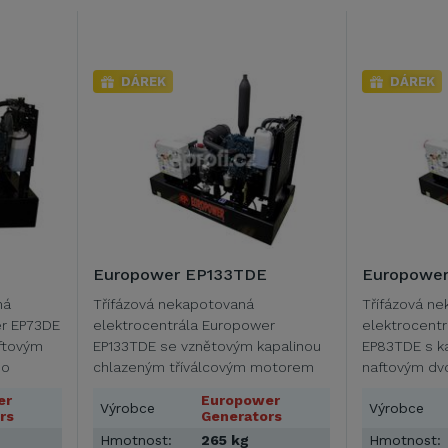
DÁREK
DÁREK
Europower EP133TDE
Europowe
ná
Třífázová nekapotovaná
Třífázová n
er EP73DE
elektrocentrála Europower
elektrocent
ftovým
EP133TDE se vznětovým kapalinou
EP83TDE s k
 o
chlazeným tříválcovým motorem
naftovým dv
Kubota D902 o obsahu 898 ccm …
o obsahu 47
er
Europower
Výrobce
Výrobce
rs
Generators
Hmotnost:
265 kg
Hmotnost: