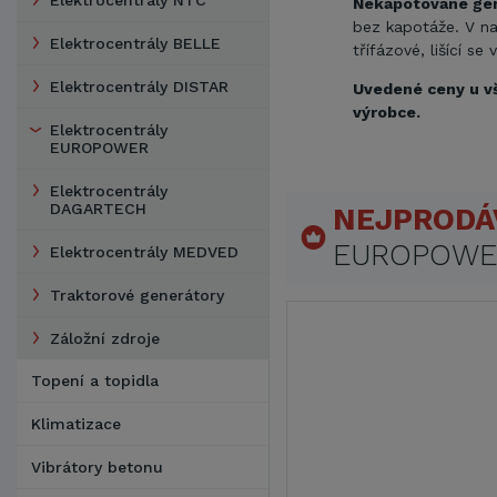
Elektrocentrály NTC
Nekapotované ge
bez kapotáže. V na
Elektrocentrály BELLE
třífázové, lišící se
Elektrocentrály DISTAR
Uvedené ceny u vš
výrobce.
Elektrocentrály
EUROPOWER
Elektrocentrály
DAGARTECH
NEJPRODÁ
EUROPOWE
Elektrocentrály MEDVED
Traktorové generátory
Záložní zdroje
Topení a topidla
Klimatizace
Vibrátory betonu