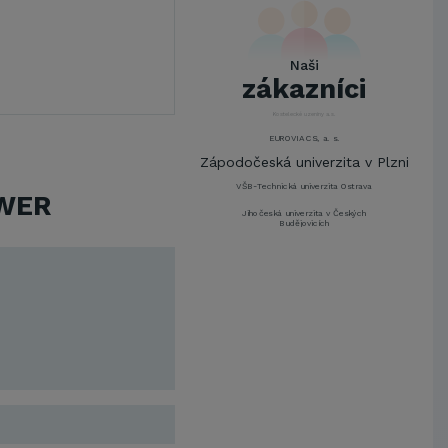
UNIVERZITA PARDUBICE
ŠKODA AUTO a.s.
Mendelova univerzita v
Naši
Brně,Správa kolejí a menz
zákazníci
Arcibiskupství pražské
Kostelecké uzeniny a.s.
EUROVIA CS, a. s.
Zápodočeská univerzita v Plzni
VŠB-Technická univerzita Ostrava
WER
Jihočeská univerzita v Českých
Budějovicích
Metrostav a.s.
UNIVERZITA PARDUBICE
ŠKODA AUTO a.s.
Mendelova univerzita v
Brně,Správa kolejí a menz
Arcibiskupství pražské
Kostelecké uzeniny a.s.
EUROVIA CS, a. s.
Zápodočeská univerzita v Plzni