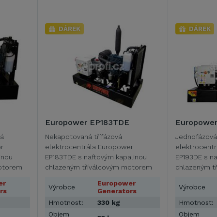
DÁREK
DÁREK
Europower EP183TDE
Europower
vá
Nekapotovaná třífázová
Jednofázová
r
elektrocentrála Europower
elektrocent
inou
EP183TDE s naftovým kapalinou
EP193DE s na
motorem
chlazeným tříválcovým motorem
chlazeným t
23 ccm …
Kubota D1105 o obsahu 1123 ccm …
Kubota V150
er
Europower
Výrobce
Výrobce
…
rs
Generators
Hmotnost:
330 kg
Hmotnost:
Objem
Objem