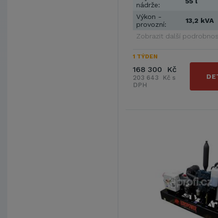
55 l
nádrže:
Výkon -
13,2 kVA
provozní:
Zobrazit další podrobnos
1 TÝDEN
168 300 Kč
DE
203 643 Kč s
DPH