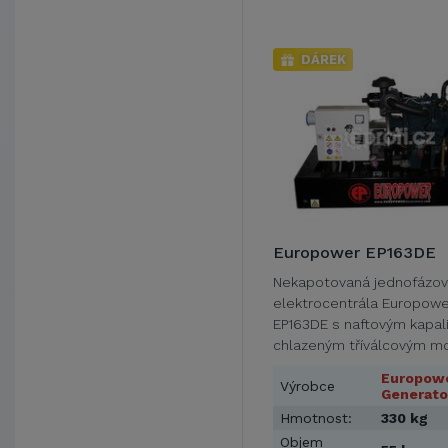
DÁREK
Europower EP163DE
Nekapotovaná jednofázo
elektrocentrála Europowe
EP163DE s naftovým kapal
chlazeným tříválcovým 
Kubota D1105 o obsahu 11
Europow
Výrobce
Generato
Hmotnost:
330 kg
Objem