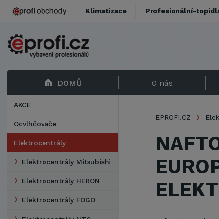
Klimatizace
Profesionální-topidl
DOMŮ
O nás
AKCE
EPROFI.CZ
Elek
Odvlhčovače
NAFTO
Elektrocentrály
EURO
Elektrocentrály Mitsubishi
Elektrocentrály HERON
ELEK
Elektrocentrály FOGO