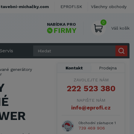
Stavební-míchačky.com
EPROFI.SK
Všechny obchody
0
NABÍDKA PRO
Váš košík
FIRMY
Servis
Kontakt
Prodejna
vané generátory
r
ZAVOLEJTE NÁM
Y
222 523 380
NÉ
NAPIŠTE NÁM
info@eprofi.cz
OWER
Obchodní zástupce 1
739 469 906