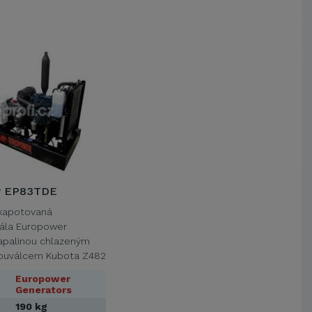
VŠB-Technická univerzita Ostrava
Jihočeská univerzita v Českých
Budějovicích
Metrostav a.s.
UNIVERZITA PARDUBICE
ŠKODA AUTO a.s.
Mendelova univerzita v
Brně,Správa kolejí a menz
Arcibiskupství pražské
Kostelecké uzeniny a.s.
r EP83TDE
ekapotovaná
rála Europower
apalinou chlazeným
ouválcem Kubota Z482
9 ccm a …
Europower
Generators
190 kg