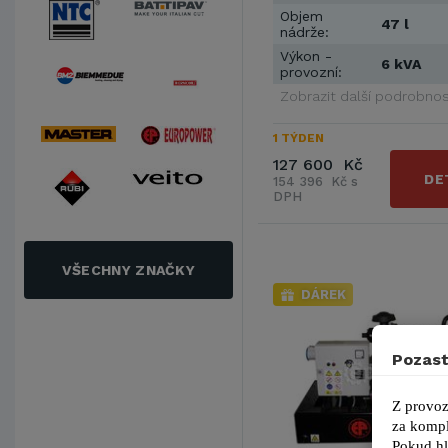
Objem
47 l
nádrže:
Výkon -
6 kVA
provozní:
Zobrazit další podrobnos
1 TÝDEN
127 600 Kč
DE
154 396 Kč s
DPH
VŠECHNY ZNAČKY
DÁREK
Pozast
Z provoz
za kompl
Pokud hl