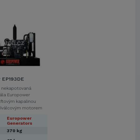
 EP193DE
 nekapotovaná
rála Europower
ftovým kapalinou
říválcovým motorem
5 o obsahu 1498 ccm
Europower
Generators
370 kg