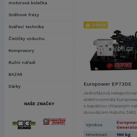
motorová kolečka
Sněhové frézy
DÁREK
Svářecí technika
Čističky vzduchu
Kompresory
Ruční nářadí
BAZAR
Europower EP73DE
Dárky
Jednofázová nekapotova
elektrocentrála Europow
NAŠE ZNAČKY
s kapalinou chlazeným na
dvouválcem Kubota Z482
obsahu 479 ccm a …
Europow
Výrobce
Generato
Hmotnost:
190 kg