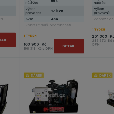
55 l
nádrže:
nádrže:
Výkon -
Výkon -
17 kVA
provozní:
provozní:
ti
AVR:
Ano
Zobrazit da
Zobrazit další podrobnosti
1 TÝDEN
201 300 K
1 TÝDEN
TAIL
243 573 Kč 
163 900 Kč
DPH
DETAIL
198 319 Kč s DPH
DÁREK
DÁREK