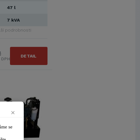
47 l
7 kVA
lší podrobnosti
č
DETAIL
s DPH
×
me se 
ikněte 