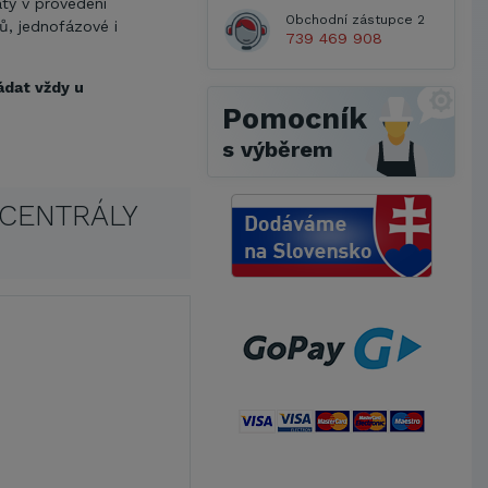
áty v provedení
Obchodní zástupce 2
ů, jednofázové i
739 469 908
ádat vždy u
Pomocník
s výběrem
CENTRÁLY
Metrostav a.s.