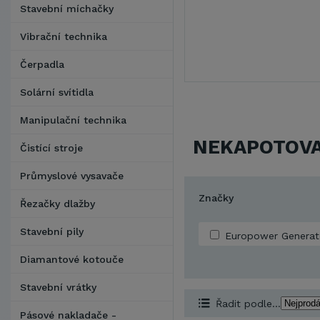
Stavební míchačky
Vibrační technika
Čerpadla
Solární svítidla
Manipulační technika
NEKAPOTOV
Čistící stroje
Průmyslové vysavače
Značky
Řezačky dlažby
Stavební pily
Europower Generat
Diamantové kotouče
Stavební vrátky
Řadit podle...
Pásové nakladače -