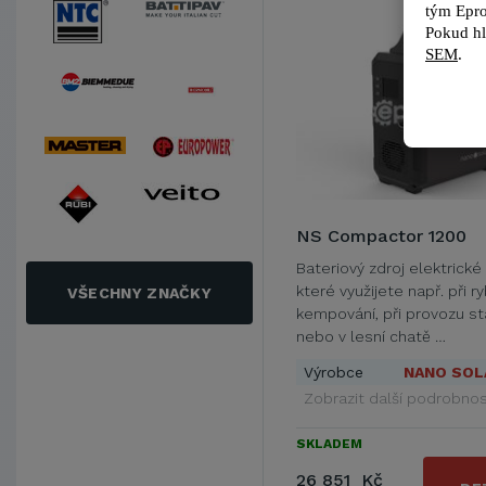
tým 
Epro
Pokud hl
SEM
.
NS Compactor 1200
Bateriový zdroj elektrické
které využijete např. při ry
VŠECHNY ZNAČKY
kempování, při provozu s
nebo v lesní chatě …
Výrobce
NANO SOL
Zobrazit další podrobnos
SKLADEM
26 851 Kč