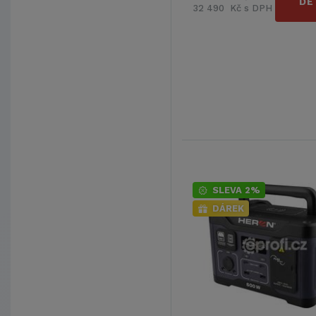
DE
32 490 Kč s DPH
SLEVA 2%
DÁREK