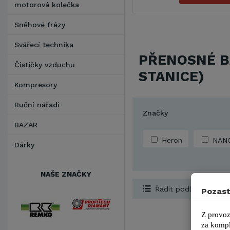
motorová kolečka
Sněhové frézy
Svářecí technika
PŘENOSNÉ B
Čističky vzduchu
STANICE)
Kompresory
Ruční nářadí
Značky
BAZAR
Heron
NANO
Dárky
NAŠE ZNAČKY
Řadit podle...
Pozast
Z provoz
za kompl