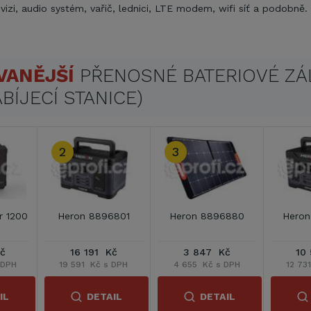
vizi, audio systém, vařič, lednici, LTE modem, wifi síť a podobně.
VANĚJŠÍ
PŘENOSNÉ BATERIOVÉ ZÁ
BÍJECÍ STANICE)
2
3
 1200
Heron 8896801
Heron 8896880
Hero
č
16 191 Kč
3 847 Kč
10
 DPH
19 591 Kč s DPH
4 655 Kč s DPH
12 73
IL
DETAIL
DETAIL