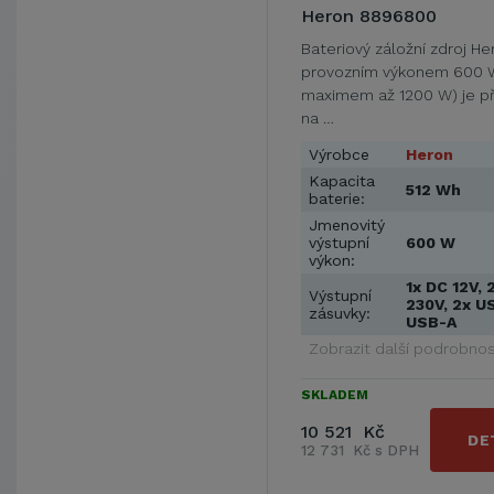
Heron 8896800
Bateriový záložní zdroj He
provozním výkonem 600 
maximem až 1200 W) je př
na …
Výrobce
Heron
Kapacita
512 Wh
baterie:
Jmenovitý
výstupní
600 W
výkon:
1x DC 12V, 
Výstupní
230V, 2x U
zásuvky:
USB-A
Zobrazit další podrobnos
SKLADEM
10 521 Kč
DE
12 731 Kč s DPH