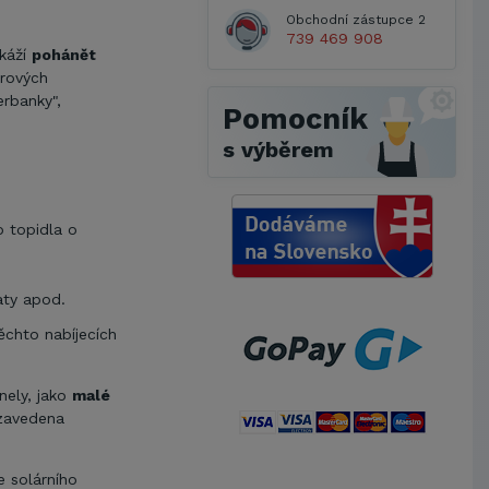
Obchodní zástupce 2
739 469 908
okáží
pohánět
orových
erbanky",
Pomocník
s výběrem
o topidla o
aty apod.
ěchto nabíjecích
nely, jako
malé
 zavedena
Metrostav a.s.
e solárního