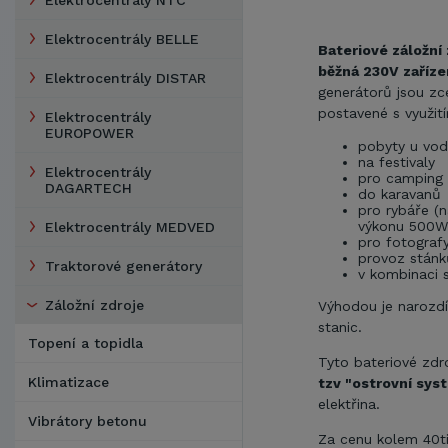
Elektrocentrály NTC
Elektrocentrály BELLE
Bateriové záložní 
běžná 230V zaříze
Elektrocentrály DISTAR
generátorů jsou zc
postavené s využití
Elektrocentrály
EUROPOWER
pobyty u vod
na festivaly
Elektrocentrály
pro camping 
DAGARTECH
do karavanů
pro rybáře (
výkonu 500W 
Elektrocentrály MEDVED
pro fotografy
provoz stánk
Traktorové generátory
v kombinaci 
Záložní zdroje
Výhodou je narozd
stanic.
Topení a topidla
Tyto bateriové zdro
Klimatizace
tzv "ostrovní sys
elektřina.
Vibrátory betonu
Za cenu kolem 40ti