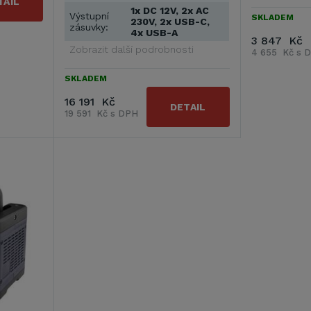
TAIL
1x DC 12V, 2x AC
Výstupní
SKLADEM
230V, 2x USB-C,
zásuvky:
4x USB-A
3 847 Kč
Zobrazit další podrobnosti
4 655 Kč s 
SKLADEM
16 191 Kč
DETAIL
19 591 Kč s DPH