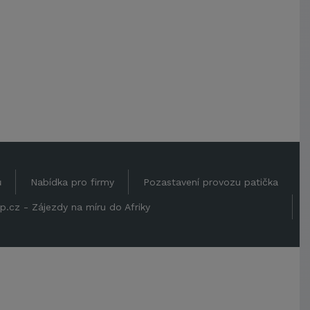
ů
Nabídka pro firmy
Pozastavení provozu patička
p.cz - Zájezdy na míru do Afriky