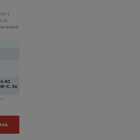
ron s
W (a
ipravená
2x AC
SB-C, 2x
ti
TAIL