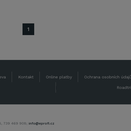
1
eva
Kontakt
Online platby
Ochrana osobních údaj
|
Roadtri
06, 739 469 908;
info@eprofi.cz