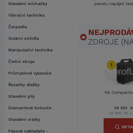
Stavební míchačky
panelu napájet tele
Vibrační technika
Čerpadla
NEJPRODÁ
Solární svítidla
ZDROJE (NA
Manipulační technika
Čistící stroje
1
Průmyslové vysavače
Řezačky dlažby
NS Compactor
Stavební pily
Diamantové kotouče
26 851 K
32 490 Kč s
Stavební vrátky
DETA
Pásové nakladače -