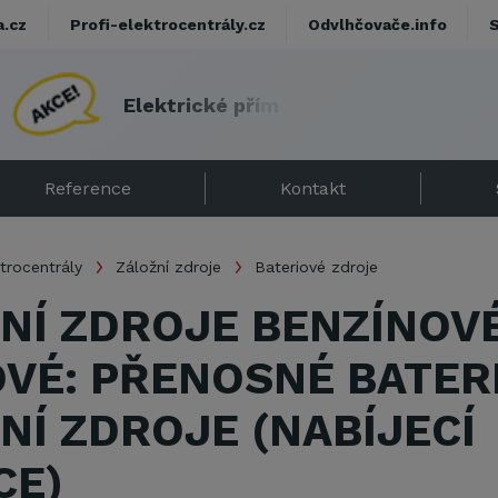
a.cz
Profi-elektrocentrály.cz
Odvlhčovače.info
E
l
e
k
t
r
i
c
k
é
p
ř
í
m
o
t
o
p
y
s
d
á
r
k
e
m
!
Reference
Kontakt
trocentrály
Záložní zdroje
Bateriové zdroje
NÍ ZDROJE BENZÍNOVÉ
VÉ: PŘENOSNÉ BATER
NÍ ZDROJE (NABÍJECÍ
CE)