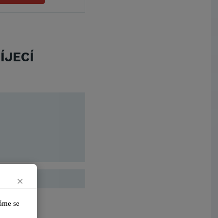
VŠB-Technická univerzita Ostrava
Jihočeská univerzita v Českých
Budějovicích
Metrostav a.s.
UNIVERZITA PARDUBICE
ÍJECÍ
ŠKODA AUTO a.s.
Mendelova univerzita v
Brně,Správa kolejí a menz
Arcibiskupství pražské
Kostelecké uzeniny a.s.
×
me se 