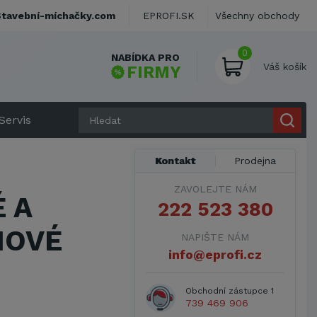
Stavební-míchačky.com
EPROFI.SK
Všechny obchody
0
NABÍDKA PRO
Váš košík
FIRMY
Servis
Kontakt
Prodejna
ZAVOLEJTE NÁM
 A
222 523 380
IOVÉ
NAPIŠTE NÁM
info@eprofi.cz
Obchodní zástupce 1
739 469 906