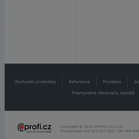
Obchodní podmínky
Reference
Prodejna
Sl
Priemyselné ohrievače, kuridlá
Copyright © 2020 EPROFI.CZ s.r.o.
Kontaktujte nás 222 523 380, 739 469 9