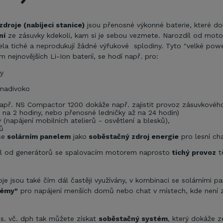
zdroje (nabíjeci stanice)
jsou přenosné výkonné baterie, které d
ní
ze zásuvky kdekoli, kam si je sebou vezmete. Narozdíl od mot
ela tiché a neprodukují žádné výfukové splodiny. Tyto "velké pow
m nejnovějších Li-Ion baterií, se hodí např. pro:
y
nadivoko
např. NS Compactor 1200 dokáže např. zajistit provoz zásuvkovéh
na 2 hodiny, nebo přenosné ledničky až na 24 hodin)
 (napájení mobilních atelierů - osvětlení a blesků),
ů
se
solárním panelem
jako
soběstačný zdroj energie
pro lesní ch
íl od generátorů se spalovacím motorem naprosto
tichý provoz
t
je jsou také čím dál častěji využívány, v kombinaci se solárními pa
témy"
pro napájení menších domů nebo chat v místech, kde není
s. vč. dph tak můžete získat
soběstačný systém
, který dokáže z