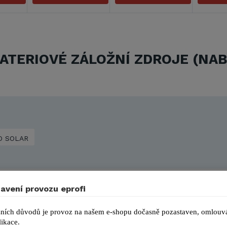
ATERIOVÉ ZÁLOŽNÍ ZDROJE (NAB
 SOLAR
avení provozu eprofi
ních důvodů je provoz na našem e-shopu dočasně pozastaven, omlouvá
ikace.