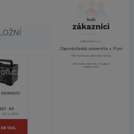
UNIVERZITA PARDUBICE
ŠKODA AUTO a.s.
Mendelova univerzita v
Naši
Brně,Správa kolejí a menz
zákazníci
Arcibiskupství pražské
LOŽNÍ
Kostelecké uzeniny a.s.
EUROVIA CS, a. s.
Zápodočeská univerzita v Plzni
VŠB-Technická univerzita Ostrava
Jihočeská univerzita v Českých
Budějovicích
Metrostav a.s.
UNIVERZITA PARDUBICE
ŠKODA AUTO a.s.
n 8896800
Mendelova univerzita v
Brně,Správa kolejí a menz
 521 Kč
Arcibiskupství pražské
1 Kč s DPH
Kostelecké uzeniny a.s.
EUROVIA CS, a. s.
DETAIL
Zápodočeská univerzita v Plzni