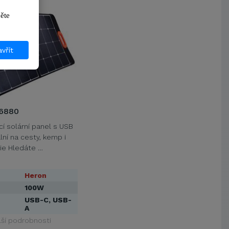
2%
ikněte 
vřít
6880
í solární panel s USB
lní na cesty, kemp i
ie Hledáte …
Heron
100W
USB-C, USB-
A
lší podrobnosti