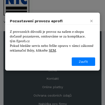
×
Pozastavení provozu eprofi
Výrobky nejvyšší řady pro velké stavby výrobce NTC
Z provozních důvodů je provoz na našem e-shopu 
dočasně pozastaven, omlouváme se za komplikace.
tým 
Eprofi.cz
Obchodní podmínky
Pokud hledáte servis nebo řešíte opravu v rámci zákonné 
reklamační lhůty, kl
ikněte 
SEM
.
Reference
Zavřít
Prodejna
Sleva
Kontakt
Online platby
Ochrana osobních údajů
Nabídka pro firmy