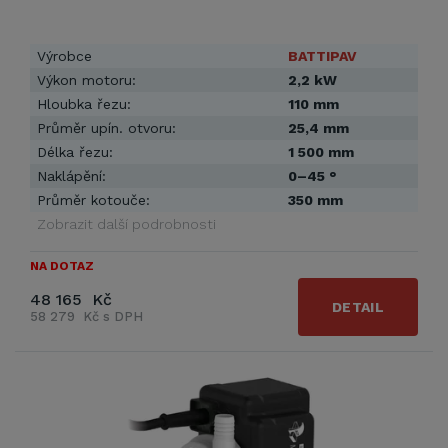
Výrobce
BATTIPAV
Výkon motoru:
2,2 kW
Hloubka řezu:
110 mm
Průměr upín. otvoru:
25,4 mm
Délka řezu:
1 500 mm
Naklápění:
0–45 °
Průměr kotouče:
350 mm
Zobrazit další podrobnosti
NA DOTAZ
48 165 Kč
DETAIL
58 279 Kč s DPH