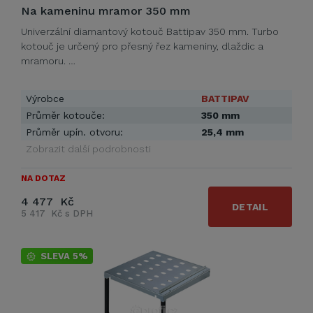
Na kameninu mramor 350 mm
Univerzální diamantový kotouč Battipav 350 mm. Turbo
kotouč je určený pro přesný řez kameniny, dlaždic a
mramoru. …
Výrobce
BATTIPAV
Průměr kotouče:
350 mm
Průměr upín. otvoru:
25,4 mm
Zobrazit další podrobnosti
NA DOTAZ
4 477 Kč
DETAIL
5 417 Kč s DPH
SLEVA 5%