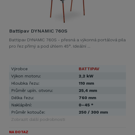
Battipav DYNAMIC 760S
Battipav DYNAMIC 760S - přesná a výkonná portálová pila
pro řez přímý a pod úhlem 45°. Ideální …
Výrobce
BATTIPAV
Výkon motoru:
2,2 kW
Hloubka řezu:
110 mm
Průměr upín. otvoru:
25,4 mm
Délka řezu:
760 mm
Naklápění:
0–45 °
Průměr kotouče:
250 / 300 mm
Zobrazit další podrobnosti
NA DOTAZ