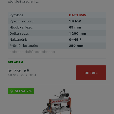
atd. Její precizní …
Výrobce
BATTIPAV
Výkon motoru:
1,4 kW
Hloubka řezu:
65 mm
Délka řezu:
1 200 mm
Naklápění:
0–45 °
Průměr kotouče:
250 mm
Zobrazit další podrobnosti
SKLADEM
39 758 Kč
DETAIL
48 107 Kč s DPH
SLEVA 7%