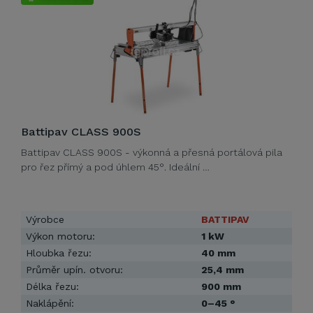
Battipav CLASS 900S
Battipav CLASS 900S - výkonná a přesná portálová pila
pro řez přímý a pod úhlem 45°. Ideální …
Výrobce
BATTIPAV
Výkon motoru:
1 kW
Hloubka řezu:
40 mm
Průměr upín. otvoru:
25,4 mm
Délka řezu:
900 mm
Naklápění:
0–45 °