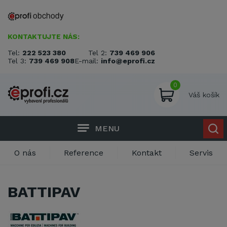
KONTAKTUJTE NÁS:
Tel:
222 523 380
Tel 2:
739 469 906
Tel 3:
739 469 908
E-mail:
info@eprofi.cz
0
Váš košík
MENU
O nás
Reference
Kontakt
Servis
BATTIPAV