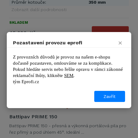
Průměr kotouče:
350 mm
Zobrazit další podrobnosti
SKLADEM
45 096 Kč
DETAIL
54 566 Kč s DPH
×
Pozastavení provozu eprofi
Z provozních důvodů je provoz na našem e-shopu 
SLEVA 7%
dočasně pozastaven, omlouváme se za komplikace.
Pokud hledáte servis nebo řešíte opravu v rámci zákonné 
reklamační lhůty, kl
ikněte 
SEM
.
tým 
Eprofi.cz
Zavřít
Battipav PRIME 150
Battipav PRIME 150 - přesná a výkonná portálová pila pro
řez přímý a pod úhlem 45°. Ideální …