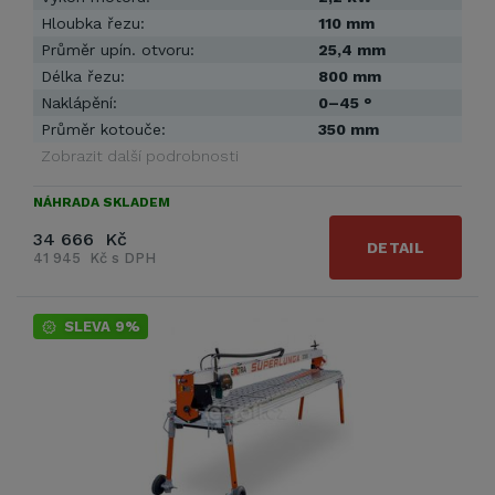
Hloubka řezu:
110 mm
Průměr upín. otvoru:
25,4 mm
Délka řezu:
800 mm
Naklápění:
0–45 °
Průměr kotouče:
350 mm
Zobrazit další podrobnosti
NÁHRADA SKLADEM
34 666 Kč
DETAIL
41 945 Kč s DPH
SLEVA 9%