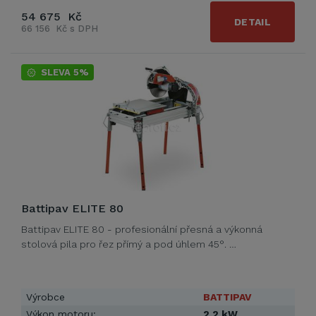
54 675 Kč
DETAIL
66 156 Kč s DPH
SLEVA 5%
Battipav ELITE 80
Battipav ELITE 80 - profesionální přesná a výkonná
stolová pila pro řez přímý a pod úhlem 45°. …
Výrobce
BATTIPAV
Výkon motoru:
2,2 kW