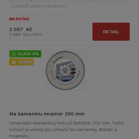
Zobrazit další podrobnosti
NA DOTAZ
3 057 Kč
DETAIL
3 699 Kč s DPH
SLEVA 5%
DÁREK
Na kameninu mramor 300 mm
Univerzální diamantový kotouč Battipav 300 mm. Turbo
kotouč je určený pro přesný řez kameniny, dlaždic a
mramoru. …