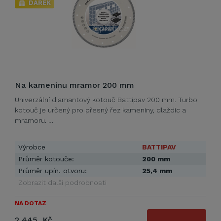
DÁREK
Na kameninu mramor 200 mm
Univerzální diamantový kotouč Battipav 200 mm. Turbo
kotouč je určený pro přesný řez kameniny, dlaždic a
mramoru. …
Výrobce
BATTIPAV
Průměr kotouče:
200 mm
Průměr upín. otvoru:
25,4 mm
Zobrazit další podrobnosti
NA DOTAZ
2 445 Kč