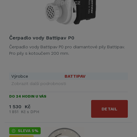
Čerpadlo vody Battipav P0
Čerpadlo vody Battipav P0 pro diamantové pily Battipav.
Pro pily s kotoučem 200 mm.
Výrobce
BATTIPAV
Zobrazit další podrobnosti
DO 24 HODIN U VÁS
1 530 Kč
DETAIL
1 851 Kč s DPH
SLEVA 5%