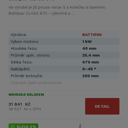
Ve výrobě je již pouze verze S s kolečky a laserem.
Battipav CLASS 670 - výkonná a …
Výrobce
BATTIPAV
Výkon motoru:
1 kW
Hloubka řezu:
40 mm
Průměr upín. otvoru:
25,4 mm
Délka řezu:
670 mm
Naklápění:
0–45 °
Průměr kotouče:
200 mm
Zobrazit další podrobnosti
NÁHRADA SKLADEM
31 841 Kč
DETAIL
38 527 Kč s DPH
SLEVA 9%