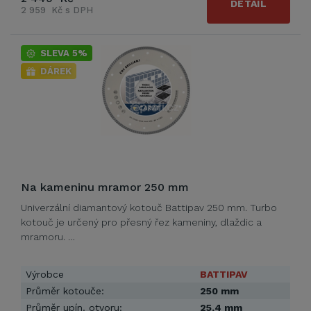
DETAIL
2 959 Kč s DPH
SLEVA 5%
DÁREK
Na kameninu mramor 250 mm
Univerzální diamantový kotouč Battipav 250 mm. Turbo
kotouč je určený pro přesný řez kameniny, dlaždic a
mramoru. …
Výrobce
BATTIPAV
Průměr kotouče:
250 mm
Průměr upín. otvoru:
25,4 mm