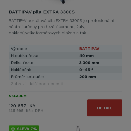
BATTIPAV pila EXTRA 3300S
BATTIPAV portálová pila EXTRA 3300S je profesionální
nástroj určený pro řezání kamene, žuly,
obkladů,velkoformátových dlažeb a tak …
Výrobce
BATTIPAV
Hloubka řezu:
40 mm
Délka řezu:
3 300 mm
Naklápění:
0–45 °
Průměr kotouče:
200 mm
Zobrazit další podrobnosti
SKLADEM
120 657 Kč
DETAIL
145 995 Kč s DPH
SLEVA 7%