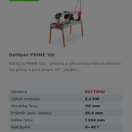
Battipav PRIME 120
Battipav PRIME 120 - přesná a výkonná portálová pila pro
řez přímý a pod úhlem 45°. Ideální …
Výrobce
BATTIPAV
Výkon motoru:
2,2 kW
Hloubka řezu:
110 mm
Průměr upín. otvoru:
25,4 mm
Délka řezu:
1 200 mm
Naklápění:
0–45 °