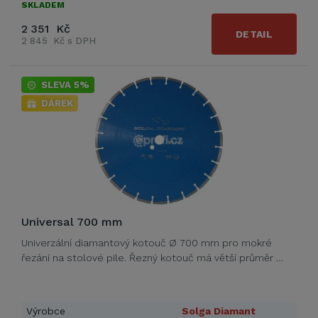
SKLADEM
2 351 Kč
DETAIL
2 845 Kč s DPH
SLEVA 5%
DÁREK
Universal 700 mm
Univerzální diamantový kotouč Ø 700 mm pro mokré
řezání na stolové pile. Řezný kotouč má větší průměr …
Výrobce
Solga Diamant