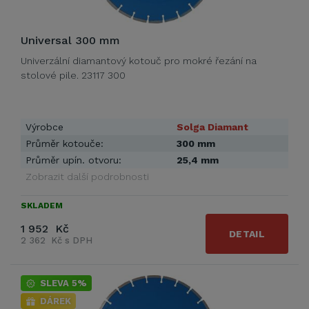
Universal 300 mm
Univerzální diamantový kotouč pro mokré řezání na
stolové pile. 23117 300
Výrobce
Solga Diamant
Průměr kotouče:
300 mm
Průměr upín. otvoru:
25,4 mm
Zobrazit další podrobnosti
SKLADEM
1 952 Kč
DETAIL
2 362 Kč s DPH
SLEVA 5%
DÁREK