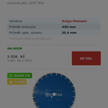
stolové pile. 23117 400
Výrobce
Solga Diamant
Průměr kotouče:
400 mm
Průměr upín. otvoru:
25,4 mm
Zobrazit další podrobnosti
SKLADEM
3 026 Kč
DETAIL
3 661 Kč s DPH
SLEVA 5%
DÁREK