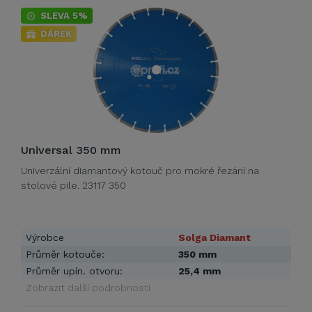
SLEVA 5%
DÁREK
Universal 350 mm
Univerzální diamantový kotouč pro mokré řezání na
stolové pile. 23117 350
Výrobce
Solga Diamant
Průměr kotouče:
350 mm
Průměr upín. otvoru:
25,4 mm
Zobrazit další podrobnosti