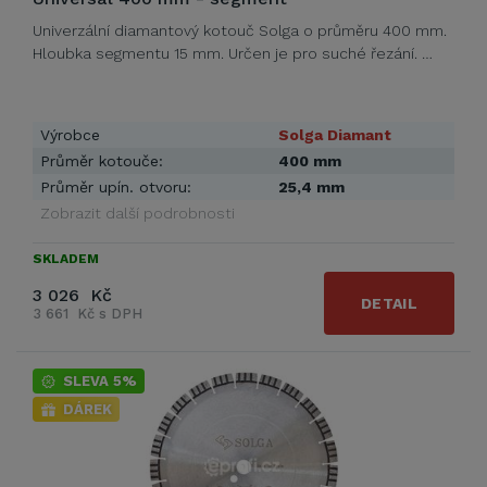
Univerzální diamantový kotouč Solga o průměru 400 mm.
Hloubka segmentu 15 mm. Určen je pro suché řezání. …
Výrobce
Solga Diamant
Průměr kotouče:
400 mm
Průměr upín. otvoru:
25,4 mm
Zobrazit další podrobnosti
SKLADEM
3 026 Kč
DETAIL
3 661 Kč s DPH
SLEVA 5%
DÁREK