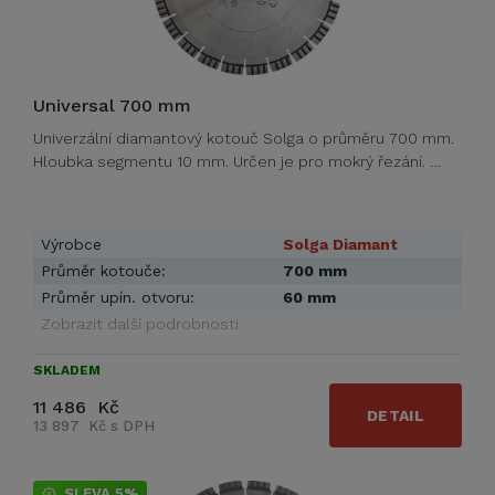
Universal 700 mm
Univerzální diamantový kotouč Solga o průměru 700 mm.
Hloubka segmentu 10 mm. Určen je pro mokrý řezání. …
Výrobce
Solga Diamant
Průměr kotouče:
700 mm
Průměr upín. otvoru:
60 mm
Zobrazit další podrobnosti
SKLADEM
11 486 Kč
DETAIL
13 897 Kč s DPH
SLEVA 5%