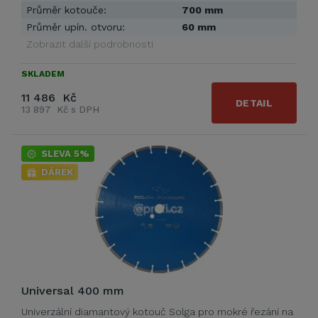
Průměr kotouče:
700 mm
Průměr upín. otvoru:
60 mm
Zobrazit další podrobnosti
SKLADEM
11 486 Kč
DETAIL
13 897 Kč s DPH
SLEVA 5%
DÁREK
Universal 400 mm
Univerzální diamantový kotouč Solga pro mokré řezání na