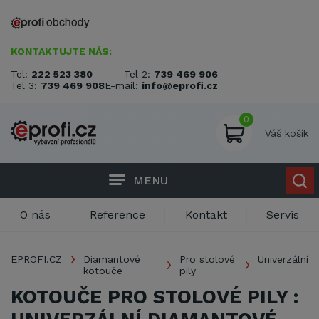
KONTAKTUJTE NÁS:
Tel:
222 523 380
Tel 2:
739 469 906
Tel 3:
739 469 908
E-mail:
info@eprofi.cz
0
Váš košík
MENU
O nás
Reference
Kontakt
Servis
EPROFI.CZ
Diamantové
Pro stolové
Univerzální
kotouče
pily
KOTOUČE PRO STOLOVÉ PILY :