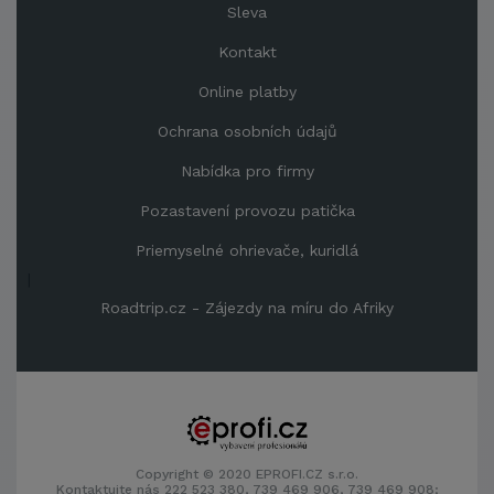
Sleva
Kontakt
Online platby
Ochrana osobních údajů
Nabídka pro firmy
Pozastavení provozu patička
Priemyselné ohrievače, kuridlá
|
Roadtrip.cz - Zájezdy na míru do Afriky
Copyright © 2020 EPROFI.CZ s.r.o.
Kontaktujte nás 222 523 380, 739 469 906, 739 469 908;