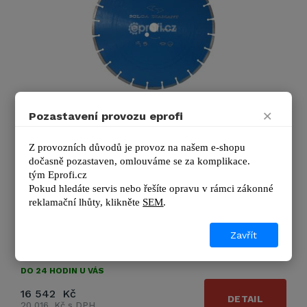
Universal 900 mm
×
Pozastavení provozu eprofi
Univerzální diamantový kotouč Ø 900mm pro mokré
řezání na stolové pile. Tento kotouč má větší upínací
Z provozních důvodů je provoz na našem e-shopu 
otvor …
dočasně pozastaven, omlouváme se za komplikace.
tým 
Eprofi.cz
Pokud hledáte servis nebo řešíte opravu v rámci zákonné 
Výrobce
Solga Diamant
reklamační lhůty, kl
ikněte 
SEM
.
Průměr kotouče:
900 mm
Průměr upín. otvoru:
60 mm
Zavřít
Zobrazit další podrobnosti
DO 24 HODIN U VÁS
16 542 Kč
DETAIL
20 016 Kč s DPH