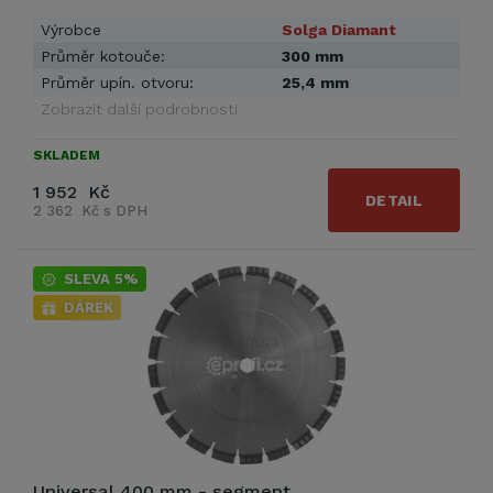
Výrobce
Solga Diamant
Průměr kotouče:
300 mm
Průměr upín. otvoru:
25,4 mm
Zobrazit další podrobnosti
SKLADEM
1 952 Kč
DETAIL
2 362 Kč s DPH
SLEVA 5%
DÁREK
Universal 400 mm - segment