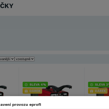
EČKY
SLEVA 4%
SLEVA 
DÁREK
DÁREK
avení provozu eprofi