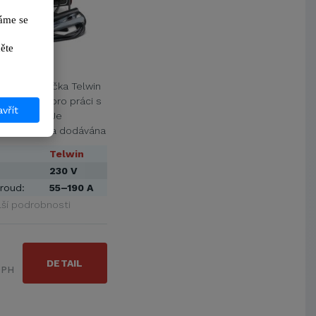
me se 
Metrostav a.s.
UNIVERZITA PARDUBICE
ikněte 
ŠKODA AUTO a.s.
dica 4220
Mendelova univerzita v
Brně,Správa kolejí a menz
í trafosvářečka Telwin
Arcibiskupství pražské
 je určená pro práci s
vřít
lektrodami. Je
Kostelecké uzeniny a.s.
ntilátorem a dodávána
Telwin
230 V
roud:
55–190 A
lší podrobnosti
DETAIL
DPH