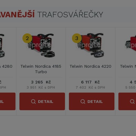
VANĚJŠÍ
TRAFOSVÁŘEČKY
2
3
a 4280
Telwin Nordica 4185
Telwin Nordica 4220
Telwin 
Turbo
č
3 265 Kč
6 117 Kč
4 
DPH
3 951 Kč s DPH
7 402 Kč s DPH
5 550
IL
DETAIL
DETAIL