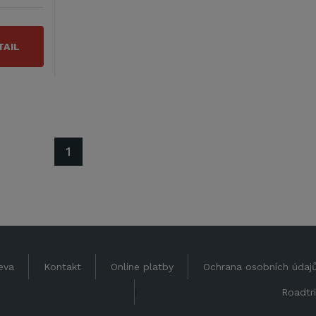
TAIL
1
eva
Kontakt
Online platby
Ochrana osobních údaj
|
Roadtri