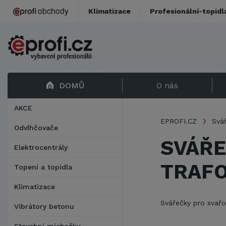
Klimatizace
Profesionální-topidl
DOMŮ
O nás
AKCE
EPROFI.CZ
Svář
Odvlhčovače
SVÁŘE
Elektrocentrály
TRAF
Topení a topidla
Klimatizace
Svářečky pro svařo
Vibrátory betonu