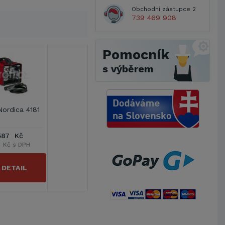
Obchodní zástupce 2
739 469 908
Pomocník
s výběrem
Nordica 4181
587 Kč
 Kč s DPH
DETAIL
Metrostav a.s.
UNIVERZITA PARDUBICE
ŠKODA AUTO a.s.