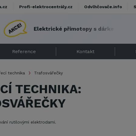
a.cz
Profi-elektrocentrály.cz
Odvlhčovače.info
E
l
e
k
t
r
i
c
k
é
p
ř
í
m
o
t
o
p
y
s
d
á
r
k
e
m
!
Reference
Kontakt
ecí technika
Trafosvářečky
CÍ TECHNIKA:
OSVÁŘEČKY
vání rutilovými elektrodami.