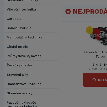
Stavební míchačky
Vibrační technika
NEJPRODÁ
Čerpadla
Solární svítidla
1
Manipulační technika
Čistící stroje
Telwin Nordic
Průmyslové vysavače
Turbo
6 413 K
Řezačky dlažby
7 759 Kč s 
Stavební pily
DETA
Diamantové kotouče
Stavební vrátky
Pásové nakladače -
motorová kolečka