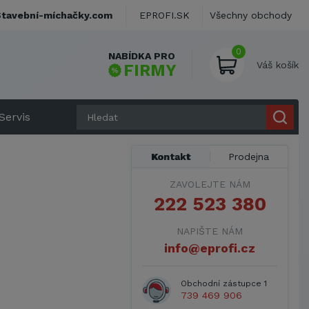
Stavební-míchačky.com
EPROFI.SK
Všechny obchody
0
NABÍDKA PRO
Váš košík
FIRMY
Servis
Kontakt
Prodejna
ZAVOLEJTE NÁM
222 523 380
NAPIŠTE NÁM
info@eprofi.cz
Obchodní zástupce 1
739 469 906