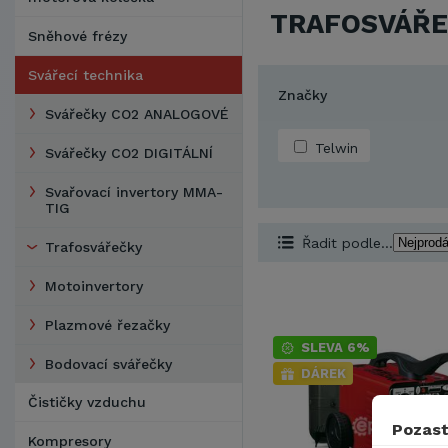
TRAFOSVÁŘ
Sněhové frézy
Svářecí technika
Značky
Svářečky CO2 ANALOGOVÉ
Telwin
Svářečky CO2 DIGITÁLNÍ
Svařovací invertory MMA-
TIG
Řadit podle...
Trafosvářečky
Motoinvertory
Plazmové řezačky
SLEVA 6%
Bodovací svářečky
DÁREK
Čističky vzduchu
Pozast
Kompresory