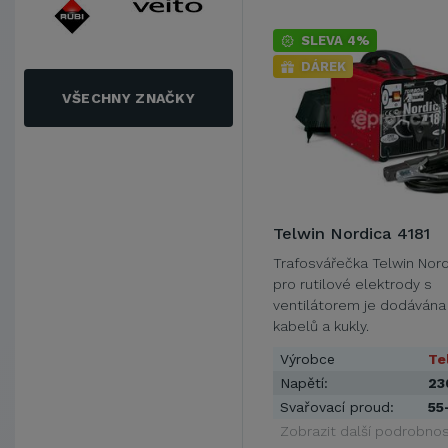
SLEVA 4%
DÁREK
VŠECHNY ZNAČKY
Telwin Nordica 4181
Trafosvářečka Telwin Nord
pro rutilové elektrody s
ventilátorem je dodávána
kabelů a kukly.
Výrobce
Te
Napětí:
23
Svařovací proud:
55
Zobrazit další podrobnos