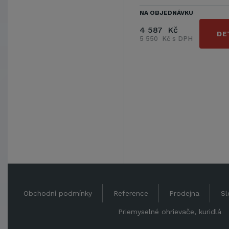
NA OBJEDNÁVKU
4 587 Kč
DE
5 550 Kč s DPH
Obchodní podmínky
Reference
Prodejna
Sl
Priemyselné ohrievače, kuridlá