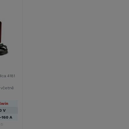
ica 4181
 včetně
lwin
0 V
–160 A
ti