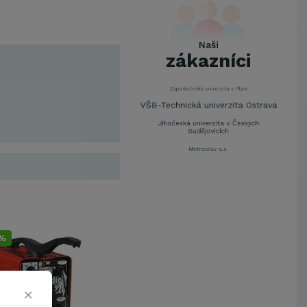
Mendelova univerzita v
Brně,Správa kolejí a menz
Arcibiskupství pražské
Naši
Kostelecké uzeniny a.s.
zákazníci
EUROVIA CS, a. s.
Zápodočeská univerzita v Plzni
VŠB-Technická univerzita Ostrava
Jihočeská univerzita v Českých
Budějovicích
Metrostav a.s.
UNIVERZITA PARDUBICE
ŠKODA AUTO a.s.
Mendelova univerzita v
Brně,Správa kolejí a menz
Arcibiskupství pražské
Kostelecké uzeniny a.s.
2%
EUROVIA CS, a. s.
Zápodočeská univerzita v Plzni
VŠB-Technická univerzita Ostrava
×
Jihočeská univerzita v Českých
Budějovicích