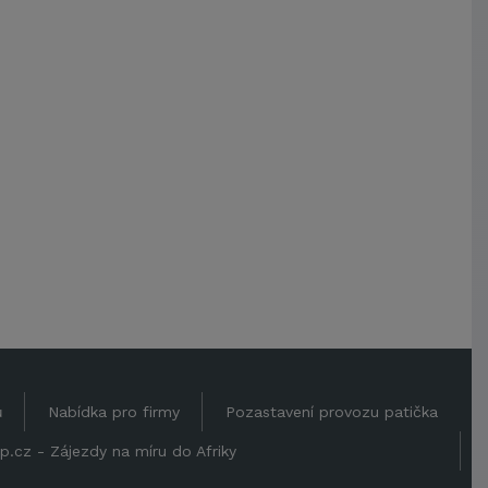
ů
Nabídka pro firmy
Pozastavení provozu patička
p.cz - Zájezdy na míru do Afriky