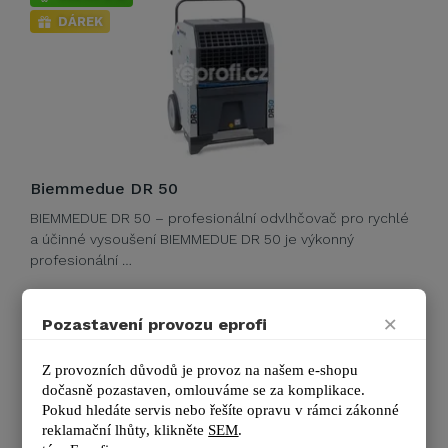
DÁREK
Biemmedue DR 50
BIEMMEDUE DR 50 – profesionální odvlhčovač pro rychlé
a účinné vysoušení BIEMMEDUE DR 50 je výkonný
profesionální …
Výrobce
BIEMMEDUE
×
Pozastavení provozu eprofi
Objem nádrže:
17 l
Průtok vzduchu:
450 m3/hod
Z provozních důvodů je provoz na našem e-shopu 
Odvlhčovací výkon:
51 l/24h
dočasně pozastaven, omlouváme se za komplikace.
Určeno pro prostor:
Pokud hledáte servis nebo řešíte opravu v rámci zákonné 
150–200 m2
reklamační lhůty, kl
ikněte 
SEM
.
Zobrazit další podrobnosti