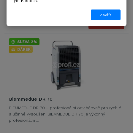
tým 
Eprofi.cz
SKLADEM
Zavřít
74 970 Kč
DETAIL
90 714 Kč s DPH
SLEVA 2%
DÁREK
Biemmedue DR 70
BIEMMEDUE DR 70 – profesionální odvlhčovač pro rychlé
a účinné vysoušení BIEMMEDUE DR 70 je výkonný
profesionální …