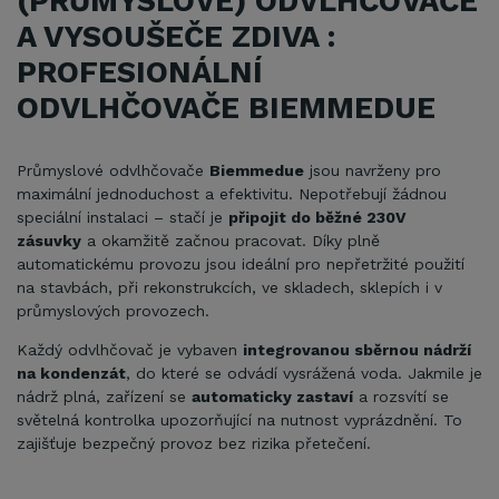
(PRŮMYSLOVÉ) ODVLHČOVAČE
A VYSOUŠEČE ZDIVA :
PROFESIONÁLNÍ
ODVLHČOVAČE BIEMMEDUE
Průmyslové odvlhčovače
Biemmedue
jsou navrženy pro
maximální jednoduchost a efektivitu. Nepotřebují žádnou
speciální instalaci – stačí je
připojit do běžné 230V
zásuvky
a okamžitě začnou pracovat. Díky plně
automatickému provozu jsou ideální pro nepřetržité použití
na stavbách, při rekonstrukcích, ve skladech, sklepích i v
průmyslových provozech.
Každý odvlhčovač je vybaven
integrovanou sběrnou nádrží
na kondenzát
, do které se odvádí vysrážená voda. Jakmile je
nádrž plná, zařízení se
automaticky zastaví
a rozsvítí se
světelná kontrolka upozorňující na nutnost vyprázdnění. To
zajišťuje bezpečný provoz bez rizika přetečení.