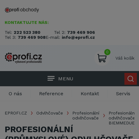
KONTAKTUJTE NÁS:
Tel:
222 523 380
Tel 2:
739 469 906
Tel 3:
739 469 908
E-mail:
info@eprofi.cz
0
Váš košík
MENU
O nás
Reference
Kontakt
Servis
EPROFI.CZ
Odvlhčovače
Profesionální
Profesionální
odvlhčovače
odvlhčovače
BIEMMEDUE
PROFESIONÁLNÍ