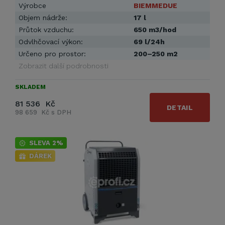
Výrobce
BIEMMEDUE
Objem nádrže:
17 l
Průtok vzduchu:
650 m3/hod
Odvlhčovací výkon:
69 l/24h
Určeno pro prostor:
200–250 m2
Zobrazit další podrobnosti
SKLADEM
81 536 Kč
DETAIL
98 659 Kč s DPH
SLEVA 2%
DÁREK