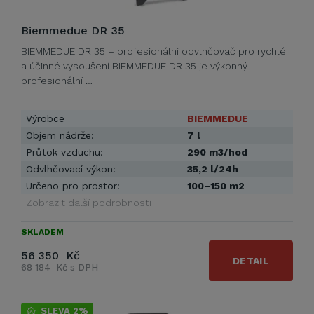
Biemmedue DR 35
BIEMMEDUE DR 35 – profesionální odvlhčovač pro rychlé
a účinné vysoušení BIEMMEDUE DR 35 je výkonný
profesionální …
Výrobce
BIEMMEDUE
Objem nádrže:
7 l
Průtok vzduchu:
290 m3/hod
Odvlhčovací výkon:
35,2 l/24h
Určeno pro prostor:
100–150 m2
Zobrazit další podrobnosti
SKLADEM
56 350 Kč
DETAIL
68 184 Kč s DPH
SLEVA 2%