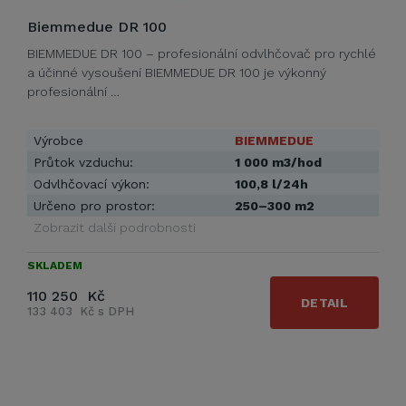
Biemmedue DR 100
BIEMMEDUE DR 100 – profesionální odvlhčovač pro rychlé
a účinné vysoušení BIEMMEDUE DR 100 je výkonný
profesionální …
Výrobce
BIEMMEDUE
Průtok vzduchu:
1 000 m3/hod
Odvlhčovací výkon:
100,8 l/24h
Určeno pro prostor:
250–300 m2
Zobrazit další podrobnosti
SKLADEM
110 250 Kč
DETAIL
133 403 Kč s DPH