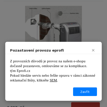
×
Pozastavení provozu eprofi
Instalační sada do zdi - 160 mm
Instalační sada do zdi s průměrem 160 mm k mobilním
Z provozních důvodů je provoz na našem e-shopu 
klimatizacím. Originální příslušenství značky Remko.
dočasně pozastaven, omlouváme se za komplikace.
Použitím této …
tým 
Eprofi.cz
Pokud hledáte servis nebo řešíte opravu v rámci zákonné 
reklamační lhůty, kl
ikněte 
SEM
.
Výrobce
REMKO
Zobrazit další podrobnosti
Zavřít
DO 24 HODIN U VÁS