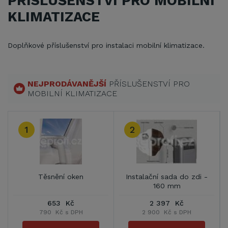
PŘÍSLUŠENSTVÍ PRO MOBILNÍ
KLIMATIZACE
Doplňkové příslušenství pro instalaci mobilní klimatizace.
NEJPRODÁVANĚJŠÍ
PŘÍSLUŠENSTVÍ PRO
MOBILNÍ KLIMATIZACE
1
2
5
Těsnění oken
Instalační sada do zdi -
160 mm
653 Kč
2 397 Kč
790 Kč s DPH
2 900 Kč s DPH