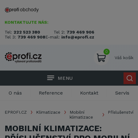
KONTAKTUJTE NÁS:
Tel:
222 523 380
Tel 2:
739 469 906
Tel 3:
739 469 908
E-mail:
info@eprofi.cz
0
Váš košík
MENU
O nás
Reference
Kontakt
Servis
EPROFI.CZ
Klimatizace
Mobilní
Příslušenství
klimatizace
MOBILNÍ KLIMATIZACE: