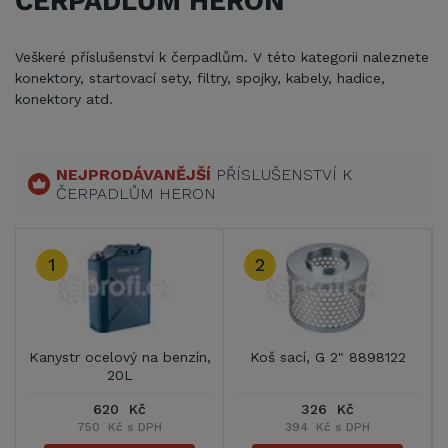
ČERPADLŮM HERON
Veškeré příslušenství k čerpadlům. V této kategorii naleznete
konektory, startovací sety, filtry, spojky, kabely, hadice,
konektory atd.
NEJPRODÁVANĚJŠÍ
PŘÍSLUŠENSTVÍ K
ČERPADLŮM HERON
1
2
Kanystr ocelový na benzín,
Koš sací, G 2" 8898122
20L
620 Kč
326 Kč
750 Kč s DPH
394 Kč s DPH