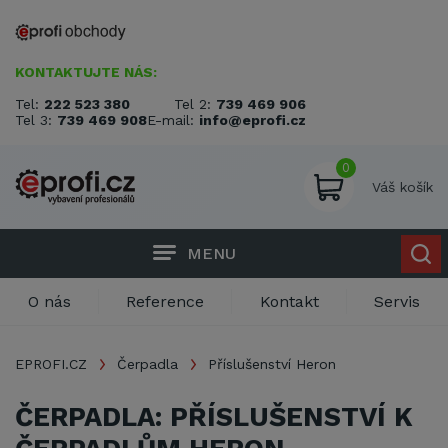
KONTAKTUJTE NÁS:
Tel:
222 523 380
Tel 2:
739 469 906
Tel 3:
739 469 908
E-mail:
info@eprofi.cz
0
Váš košík
MENU
O nás
Reference
Kontakt
Servis
EPROFI.CZ
Čerpadla
Příslušenství Heron
ČERPADLA: PŘÍSLUŠENSTVÍ K