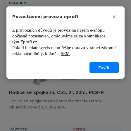
SKLADEM
512 Kč
×
DETAIL
Pozastavení provozu eprofi
620 Kč s DPH
Z provozních důvodů je provoz na našem e-shopu 
dočasně pozastaven, omlouváme se za komplikace.
tým 
Eprofi.cz
Pokud hledáte servis nebo řešíte opravu v rámci zákonné 
reklamační lhůty, kl
ikněte 
SEM
.
Zavřít
Hadice se spojkami, C52, 2", 20m, PES-R
Hadice se spojkami pro čerpadla značky Heron.
Objednávkové číslo 8898016
Výrobce
Heron