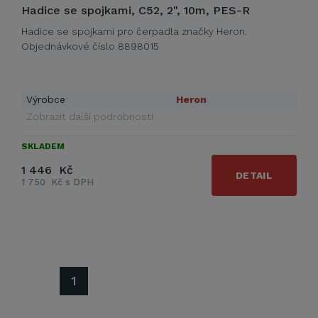
Hadice se spojkami, C52, 2", 10m, PES-R
Hadice se spojkami pro čerpadla značky Heron.
Objednávkové číslo 8898015
Výrobce
Heron
Zobrazit další podrobnosti
SKLADEM
1 446 Kč
DETAIL
1 750 Kč s DPH
1