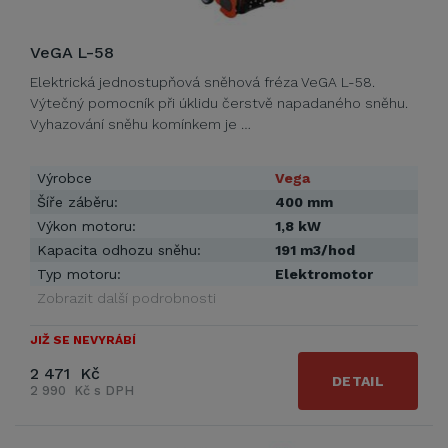
VeGA L-58
Elektrická jednostupňová sněhová fréza VeGA L-58.
Výtečný pomocník při úklidu čerstvě napadaného sněhu.
Vyhazování sněhu komínkem je …
Výrobce
Vega
Šíře záběru:
400 mm
Výkon motoru:
1,8 kW
Kapacita odhozu sněhu:
191 m3/hod
Typ motoru:
Elektromotor
Zobrazit další podrobnosti
JIŽ SE NEVYRÁBÍ
2 471 Kč
DETAIL
2 990 Kč s DPH