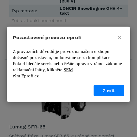
(230 V)
LONCIN SnowEngine OHV 4-
Typ motoru:
takt
Zobrazit další podrobnosti
3 TÝDNY
×
Pozastavení provozu eprofi
19 826 Kč
DETAIL
23 990 Kč s DPH
Z provozních důvodů je provoz na našem e-shopu 
dočasně pozastaven, omlouváme se za komplikace.
Pokud hledáte servis nebo řešíte opravu v rámci zákonné 
reklamační lhůty, kl
ikněte 
SEM
.
tým 
Eprofi.cz
Zavřít
Lumag SFR-65
Sněhová fréza Lumag SFR-65 je určená pro domácí