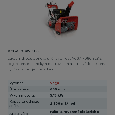
VeGA 7066 ELS
Luxusní dvoustupňová sněhová fréza VeGA 7066 ELS s
pojezdem, elektrickým startováním a LED světlometem.
vyhřívané rukojeti ovládání …
Výrobce
Vega
Šíře záběru:
660 mm
Výkon motoru:
5,15 kW
Kapacita odhozu
2 300 m3/hod
sněhu:
ruční a reverzní elektrické
Startování: