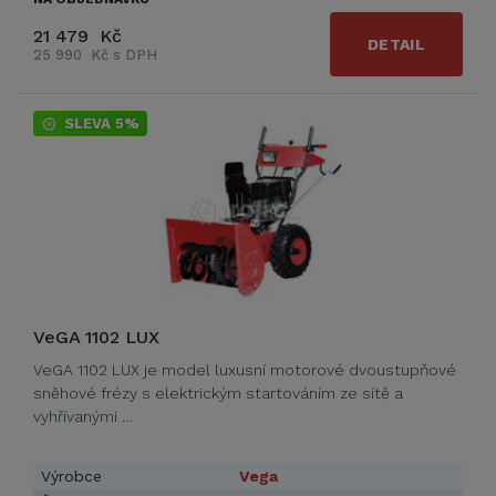
21 479 Kč
DETAIL
25 990 Kč s DPH
SLEVA 5%
VeGA 1102 LUX
VeGA 1102 LUX je model luxusní motorové dvoustupňové
sněhové frézy s elektrickým startováním ze sítě a
vyhřívanými …
Výrobce
Vega