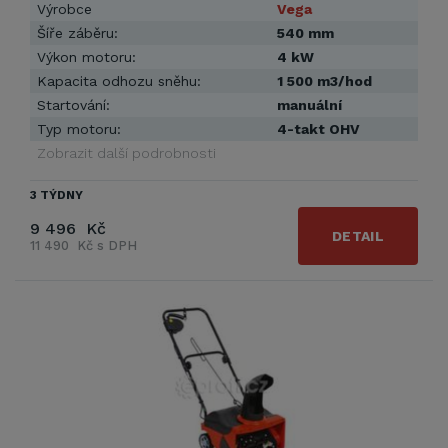
Výrobce
Vega
Šíře záběru:
540 mm
Výkon motoru:
4 kW
Kapacita odhozu sněhu:
1 500 m3/hod
Startování:
manuální
Typ motoru:
4-takt OHV
Zobrazit další podrobnosti
3 TÝDNY
9 496 Kč
DETAIL
11 490 Kč s DPH