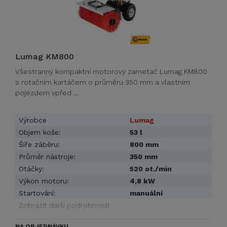
Lumag KM800
Všestranný kompaktní motorový zametač Lumag KM800
s rotačním kartáčem o průměru 350 mm a vlastním
pojezdem vpřed …
Výrobce
Lumag
Objem koše:
53 l
Šíře záběru:
800 mm
Průměr nástroje:
350 mm
Otáčky:
520 ot./min
Výkon motoru:
4,8 kW
Startování:
manuální
Zobrazit další podrobnosti
NA OBJEDNÁVKU