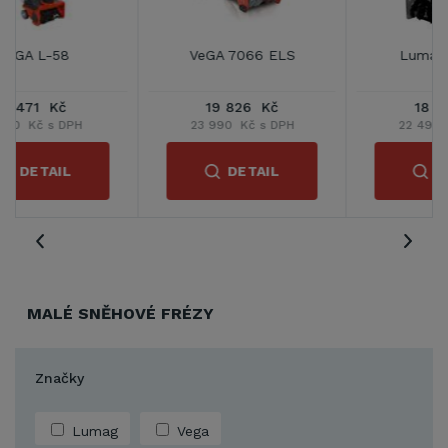
VeGA 7066 ELS
Lumag SFR-65
19 826 Kč
18 587 Kč
23 990 Kč s DPH
22 490 Kč s DPH
DETAIL
DETAIL
MALÉ SNĚHOVÉ FRÉZY
Značky
Lumag
Vega