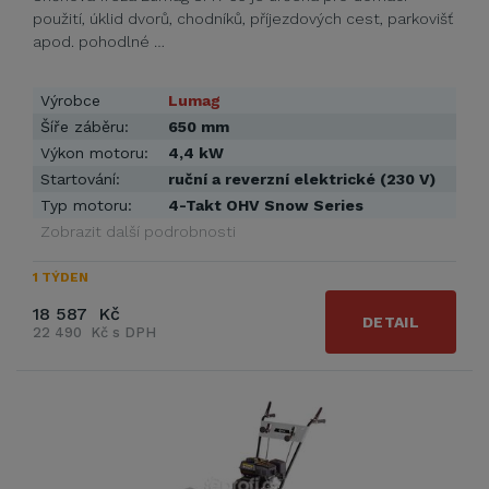
použití, úklid dvorů, chodníků, příjezdových cest, parkovišť
apod. pohodlné …
Výrobce
Lumag
Šíře záběru:
650 mm
Výkon motoru:
4,4 kW
Startování:
ruční a reverzní elektrické (230 V)
Typ motoru:
4-Takt OHV Snow Series
Zobrazit další podrobnosti
1 TÝDEN
18 587 Kč
DETAIL
22 490 Kč s DPH