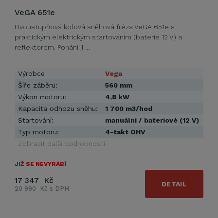
VeGA 651e
Dvoustupňová kolová sněhová fréza VeGA 651e s
praktickým elektrickým startováním (baterie 12 V) a
reflektorem. Pohání ji …
Výrobce
Vega
Šíře záběru:
560 mm
Výkon motoru:
4,8 kW
Kapacita odhozu sněhu:
1 700 m3/hod
Startování:
manuální / bateriové (12 V)
Typ motoru:
4-takt OHV
Zobrazit další podrobnosti
JIŽ SE NEVYRÁBÍ
17 347 Kč
DETAIL
20 990 Kč s DPH