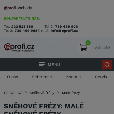
KONTAKTUJTE NÁS:
Tel:
222 523 380
Tel 2:
739 469 906
Tel 3:
739 469 908
E-mail:
info@eprofi.cz
0
Váš košík
MENU
O nás
Reference
Kontakt
Servis
EPROFI.CZ
Sněhové frézy
Malé frézy
SNĚHOVÉ FRÉZY: MALÉ