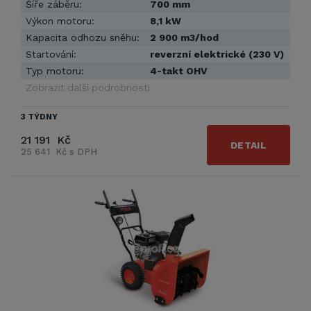
Šíře záběru:
700 mm
Výkon motoru:
8,1 kW
Kapacita odhozu sněhu:
2 900 m3/hod
Startování:
reverzní elektrické (230 V)
Typ motoru:
4-takt OHV
Zobrazit další podrobnosti
3 TÝDNY
21 191 Kč
DETAIL
25 641 Kč s DPH