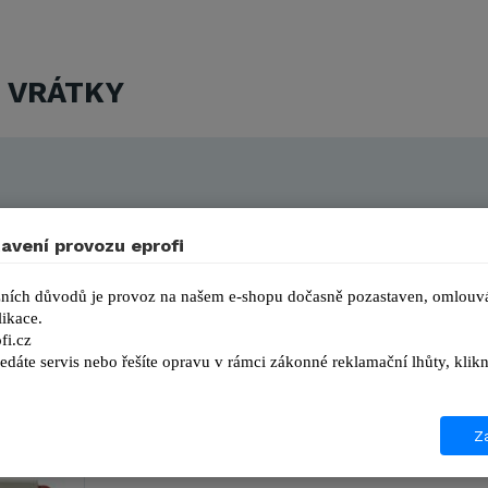
 VRÁTKY
avení provozu eprofi
ních důvodů je provoz na našem e-shopu dočasně pozastaven, omlouvá
ikace.
fi.cz
edáte servis nebo řešíte opravu v rámci zákonné reklamační lhůty, kl
Za