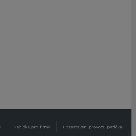
ů
Nabídka pro firmy
Pozastavení provozu patička