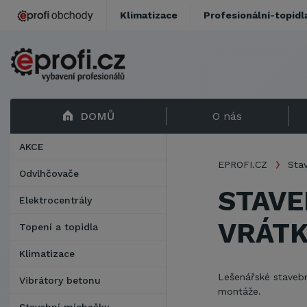
Klimatizace
Profesionální-topidl
DOMŮ
O nás
AKCE
EPROFI.CZ
Stav
Odvlhčovače
STAVE
Elektrocentrály
VRÁT
Topení a topidla
Klimatizace
Lešenářské stavební
Vibrátory betonu
montáže.