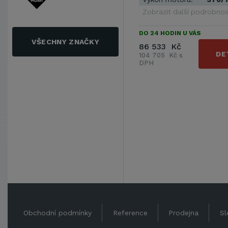
Zobrazit další podrobnos
DO 24 HODIN U VÁS
VŠECHNY ZNAČKY
86 533 Kč
DE
104 705 Kč s
DPH
Obchodní podmínky
Reference
Prodejna
Sl