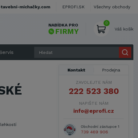
Stavební-míchačky.com
EPROFI.SK
Všechny obchody
0
NABÍDKA PRO
Váš košík
FIRMY
Servis
Kontakt
Prodejna
ZAVOLEJTE NÁM
SKÉ
222 523 380
NAPIŠTE NÁM
info@eprofi.cz
 lehkostí
Obchodní zástupce 1
739 469 906