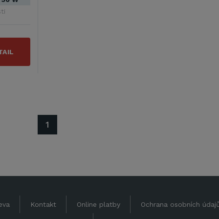
ti
TAIL
1
eva
Kontakt
Online platby
Ochrana osobních údaj