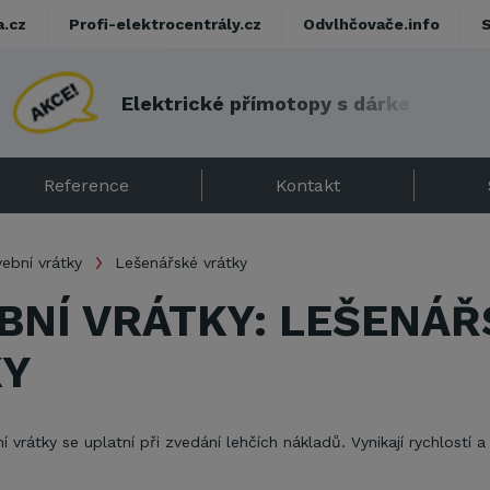
a.cz
Profi-elektrocentrály.cz
Odvlhčovače.info
E
l
e
k
t
r
i
c
k
é
p
ř
í
m
o
t
o
p
y
s
d
á
r
k
e
m
!
Reference
Kontakt
ební vrátky
Lešenářské vrátky
BNÍ VRÁTKY: LEŠENÁŘ
KY
 vrátky se uplatní při zvedání lehčích nákladů. Vynikají rychlostí a