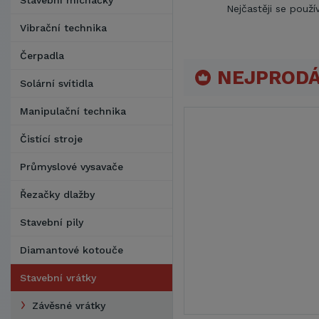
Stavební míchačky
Nejčastěji se použív
Vibrační technika
Čerpadla
NEJPRODÁ
Solární svítidla
Manipulační technika
Čistící stroje
Průmyslové vysavače
Řezačky dlažby
Stavební pily
Diamantové kotouče
Stavební vrátky
Závěsné vrátky