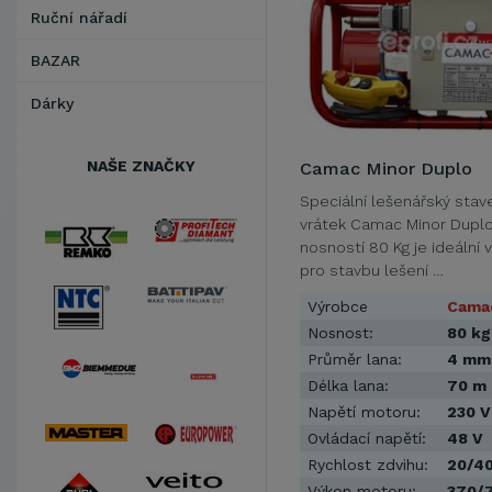
Ruční nářadí
BAZAR
Dárky
NAŠE ZNAČKY
Camac Minor Duplo
Speciální lešenářský stav
vrátek Camac Minor Duplo
nosností 80 Kg je ideální 
pro stavbu lešení …
Výrobce
Cama
Nosnost:
80 kg
Průměr lana:
4 mm
Délka lana:
70 m
Napětí motoru:
230 V
Ovládací napětí:
48 V
Rychlost zdvihu:
20/4
Výkon motoru:
370/