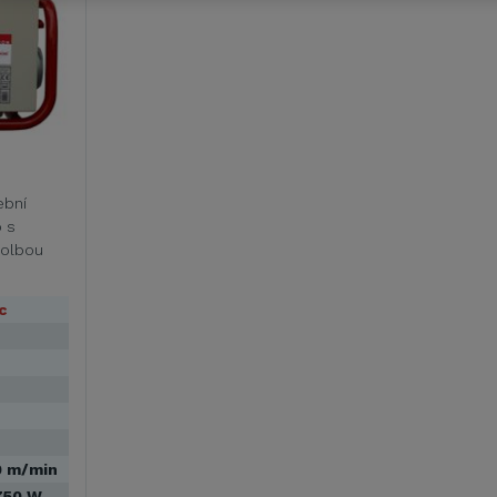
ební
 s
volbou
c
0 m/min
750 W