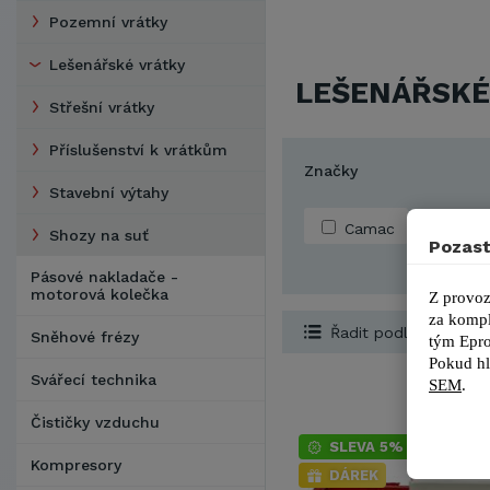
Pozemní vrátky
Lešenářské vrátky
LEŠENÁŘSKÉ
Střešní vrátky
Příslušenství k vrátkům
Značky
Stavební výtahy
Camac
Shozy na suť
Pozast
Pásové nakladače -
motorová kolečka
Z provoz
za kompl
Řadit podle...
Sněhové frézy
tým 
Epro
Pokud hl
Svářecí technika
SEM
.
Čističky vzduchu
SLEVA 5%
Kompresory
DÁREK