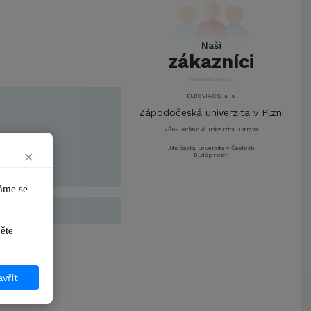
UNIVERZITA PARDUBICE
ŠKODA AUTO a.s.
Mendelova univerzita v
Naši
Brně,Správa kolejí a menz
zákazníci
Arcibiskupství pražské
Kostelecké uzeniny a.s.
EUROVIA CS, a. s.
Zápodočeská univerzita v Plzni
VŠB-Technická univerzita Ostrava
Jihočeská univerzita v Českých
×
Budějovicích
Metrostav a.s.
me se 
UNIVERZITA PARDUBICE
ŠKODA AUTO a.s.
ikněte 
Mendelova univerzita v
Brně,Správa kolejí a menz
Arcibiskupství pražské
Kostelecké uzeniny a.s.
vřít
EUROVIA CS, a. s.
Zápodočeská univerzita v Plzni