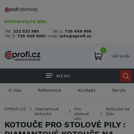
KONTAKTUJTE NÁS:
Tel:
222 523 380
Tel 2:
739 469 906
Tel 3:
739 469 908
E-mail:
info@eprofi.cz
0
Váš košík
MENU
O nás
Reference
Kontakt
Servis
EPROFI.CZ
Diamantové
Pro
Kotouče na
kotouče
stolové
žulu
pily
KOTOUČE PRO STOLOVÉ PILY :