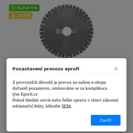
SLEVA 5%
DÁREK
Na žulu 350 mm
×
Pozastavení provozu eprofi
Profesionální diamantový kotouč pro stolní pily. Slouží k
mokrému řezání žuly. 330H7 354
Z provozních důvodů je provoz na našem e-shopu 
dočasně pozastaven, omlouváme se za komplikace.
tým 
Eprofi.cz
Pokud hledáte servis nebo řešíte opravu v rámci zákonné 
Výrobce
Solga Diamant
reklamační lhůty, kl
ikněte 
SEM
.
Průměr kotouče:
350 mm
Průměr upín. otvoru:
25,4 mm
Zavřít
Zobrazit další podrobnosti