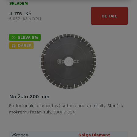
SKLADEM
4 175 Kč
DETAIL
5 052 Kč s DPH
SLEVA 5%
DÁREK
Na žulu 300 mm
Profesionální diamantový kotouč pro stolní pily. Slouží k
mokrému řezání žuly. 330H7 304
Výrobce
Solga Diamant