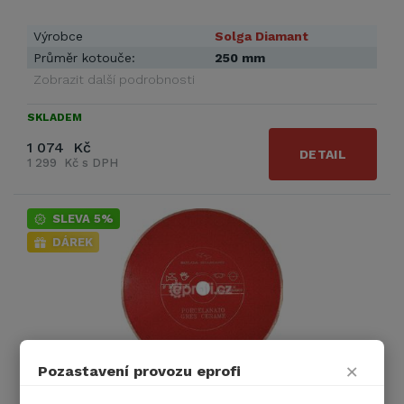
Výrobce
Solga Diamant
Průměr kotouče:
250 mm
Zobrazit další podrobnosti
SKLADEM
1 074 Kč
DETAIL
1 299 Kč s DPH
SLEVA 5%
DÁREK
×
Pozastavení provozu eprofi
Na tvrdou keramiku 350 mm