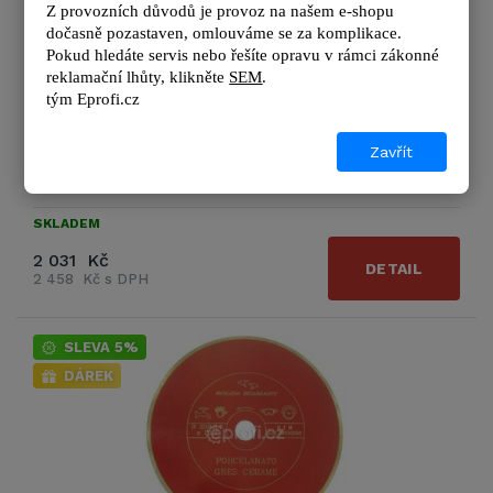
Z provozních důvodů je provoz na našem e-shopu 
Největší z kotoučů určených pro stolové pily na řezání
dočasně pozastaven, omlouváme se za komplikace.
tvrdé keramiky mokrým řezem. 20010 350
Pokud hledáte servis nebo řešíte opravu v rámci zákonné 
reklamační lhůty, kl
ikněte 
SEM
.
tým 
Eprofi.cz
Výrobce
Solga Diamant
Průměr kotouče:
350 mm
Zavřít
Zobrazit další podrobnosti
SKLADEM
2 031 Kč
DETAIL
2 458 Kč s DPH
SLEVA 5%
DÁREK