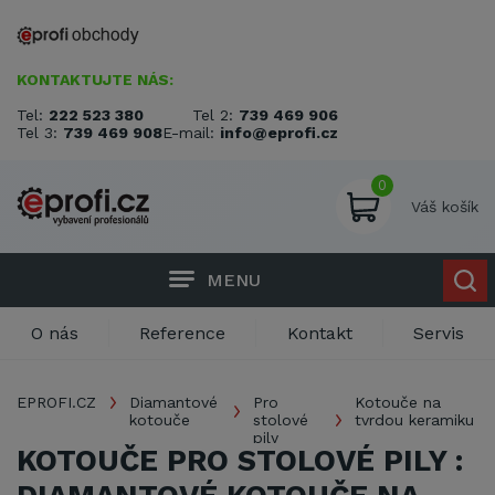
KONTAKTUJTE NÁS:
Tel:
222 523 380
Tel 2:
739 469 906
Tel 3:
739 469 908
E-mail:
info@eprofi.cz
0
Váš košík
MENU
O nás
Reference
Kontakt
Servis
EPROFI.CZ
Diamantové
Pro
Kotouče na
kotouče
stolové
tvrdou keramiku
pily
KOTOUČE PRO STOLOVÉ PILY :