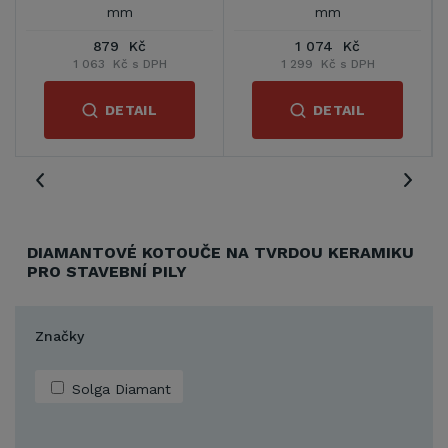
mm
mm
1 074 Kč
2 031 Kč
1 299 Kč s DPH
2 458 Kč s DPH
1 
DETAIL
DETAIL
DIAMANTOVÉ KOTOUČE NA TVRDOU KERAMIKU
PRO STAVEBNÍ PILY
Značky
Solga Diamant