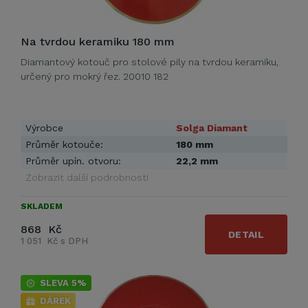
Na tvrdou keramiku 180 mm
Diamantový kotouč pro stolové pily na tvrdou keramiku,
určený pro mokrý řez. 20010 182
Výrobce
Solga Diamant
Průměr kotouče:
180 mm
Průměr upín. otvoru:
22,2 mm
Zobrazit další podrobnosti
SKLADEM
868 Kč
DETAIL
1 051 Kč s DPH
SLEVA 5%
DÁREK