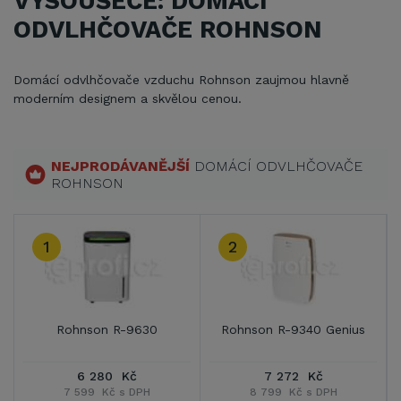
VYSOUŠEČE: DOMÁCÍ
ODVLHČOVAČE ROHNSON
Domácí odvlhčovače vzduchu Rohnson zaujmou hlavně
moderním designem a skvělou cenou.
NEJPRODÁVANĚJŠÍ
DOMÁCÍ ODVLHČOVAČE
ROHNSON
1
2
Rohnson R-9630
Rohnson R-9340 Genius
6 280 Kč
7 272 Kč
7 599 Kč s DPH
8 799 Kč s DPH