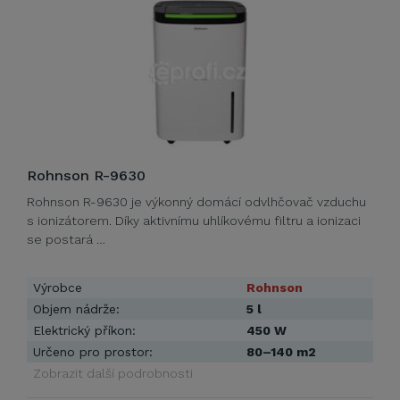
Rohnson R-9630
Rohnson R-9630 je výkonný domácí odvlhčovač vzduchu
s ionizátorem. Díky aktivnímu uhlíkovému filtru a ionizaci
se postará …
Výrobce
Rohnson
Objem nádrže:
5 l
Elektrický příkon:
450 W
Určeno pro prostor:
80–140 m2
Zobrazit další podrobnosti