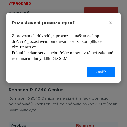
VYPRODÁNO
6 280 Kč
DETAIL
7 599 Kč s DPH
×
Pozastavení provozu eprofi
Z provozních důvodů je provoz na našem e-shopu 
dočasně pozastaven, omlouváme se za komplikace.
tým 
Eprofi.cz
Pokud hledáte servis nebo řešíte opravu v rámci zákonné 
reklamační lhůty, kl
ikněte 
SEM
.
Zavřít
Rohnson R-9340 Genius
Rohnson R-9340 Genius je nejsilnější z řady domácích
odvlhčovačů Rohnson, má odvlhčovací výkon 40 litrů/den.
Svým vysokým …
Výrobce
Rohnson