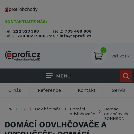
KONTAKTUJTE NÁS:
Tel:
222 523 380
Tel 2:
739 469 906
Tel 3:
739 469 908
E-mail:
info@eprofi.cz
0
Váš košík
MENU
O nás
Reference
Kontakt
Servis
EPROFI.CZ
Odvlhčovače
Domácí
Domácí
odvlhčovače
odvlhčovače
ROHNSON
DOMÁCÍ ODVLHČOVAČE A