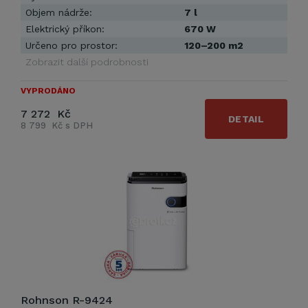
Objem nádrže:
7 l
Elektrický příkon:
670 W
Určeno pro prostor:
120–200 m2
Zobrazit další podrobnosti
VYPRODÁNO
7 272 Kč
DETAIL
8 799 Kč s DPH
Rohnson R-9424