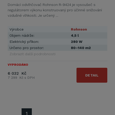
Domácí odvlhčovač Rohnson R-9424 je vysoušeč s
regulátorem výkonu konstruovaný pro účinné snižování
vzdušné vlhkosti. Je určený …
Výrobce
Rohnson
Objem nádrže:
4,5 l
Elektrický příkon:
280 W
Určeno pro prostor:
80–140 m2
Zobrazit další podrobnosti
VYPRODÁNO
6 032 Kč
DETAIL
7 299 Kč s DPH
1