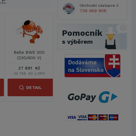
LE
Obchodní zástupce 2
739 469 908
1
Pomocník
s výběrem
lle BWE 250
Belle Mini 150-
Belle Mini 150
230/400 V)
Honda
33 759 Kč
26 645 Kč
16 731 Kč
848 Kč s DPH
32 240 Kč s DPH
20 244 Kč s DPH
DETAIL
DETAIL
DETAIL
Metrostav a.s.