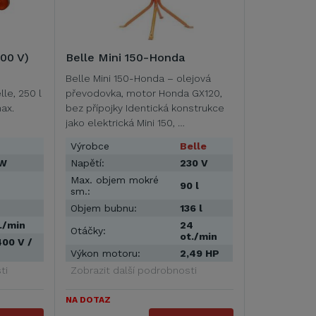
00 V)
Belle Mini 150-Honda
Belle Mini 150-Honda – olejová
le, 250 l
převodovka, motor Honda GX120,
ax.
bez přípojky Identická konstrukce
jako elektrická Mini 150, …
Výrobce
Belle
kW
Napětí:
230 V
Max. objem mokré
90 l
sm.:
Objem bubnu:
136 l
./min
24
Otáčky:
ot./min
00 V /
Výkon motoru:
2,49 HP
ti
Zobrazit další podrobnosti
NA DOTAZ