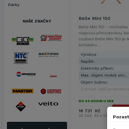
Dárky
Belle Mini 150
NAŠE ZNAČKY
Belle Mini 150 – míchačka
olejovou převodovkou, b
ozubení Belle Mini 150 je 
britského …
Výrobce
Napětí:
Elektrický příkon:
Max. objem mokré sm.:
Objem bubnu:
Zobrazit další podrobnos
DO 24 HODIN U VÁS
16 731 Kč
DE
20 244 Kč s DPH
Pozast