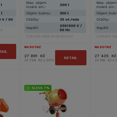
Max. objem
Max. objem
 l
200 l
mokré sm.:
mokré sm.:
 l
Objem bubnu:
350 l
Objem bubn
 V / 50
Otáčky:
25 ot./min
Otáčky:
230/400 V /
Napětí:
Napětí:
ti
50 Hz
Zobrazit další podrobnosti
Zobrazit da
NA DOTAZ
NA DOTAZ
TAIL
27 891 Kč
27 435 Kč
DETAIL
33 748 Kč s DPH
33 196 Kč s
SLEVA 7%