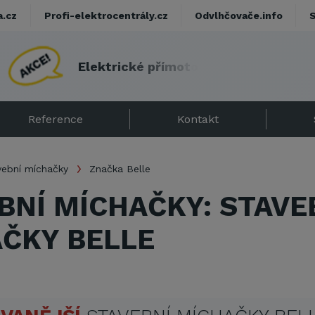
a.cz
Profi-elektrocentrály.cz
Odvlhčovače.info
E
l
e
k
t
r
i
c
k
é
p
ř
í
m
o
t
o
p
y
s
d
á
r
k
e
m
!
Reference
Kontakt
vební míchačky
Značka Belle
BNÍ MÍCHAČKY: STAVE
ČKY BELLE