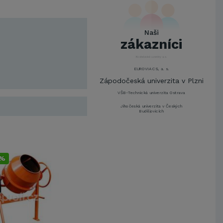
UNIVERZITA PARDUBICE
ŠKODA AUTO a.s.
Mendelova univerzita v
Naši
Brně,Správa kolejí a menz
zákazníci
Arcibiskupství pražské
Kostelecké uzeniny a.s.
EUROVIA CS, a. s.
Zápodočeská univerzita v Plzni
VŠB-Technická univerzita Ostrava
Jihočeská univerzita v Českých
Budějovicích
Metrostav a.s.
UNIVERZITA PARDUBICE
ŠKODA AUTO a.s.
7%
Mendelova univerzita v
Brně,Správa kolejí a menz
Arcibiskupství pražské
Kostelecké uzeniny a.s.
EUROVIA CS, a. s.
Zápodočeská univerzita v Plzni