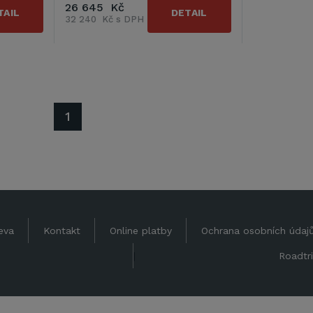
26 645 Kč
TAIL
DETAIL
32 240 Kč s DPH
1
eva
Kontakt
Online platby
Ochrana osobních údaj
|
Roadtri