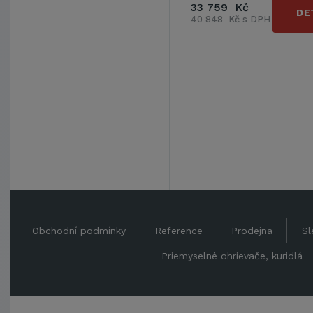
33 759 Kč
DE
40 848 Kč s DPH
Obchodní podmínky
Reference
Prodejna
Sl
Priemyselné ohrievače, kuridlá