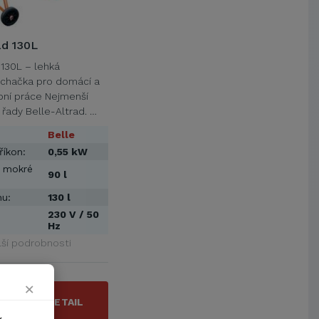
VŠB-Technická univerzita Ostrava
Jihočeská univerzita v Českých
Budějovicích
ad 130L
Metrostav a.s.
 130L – lehká
UNIVERZITA PARDUBICE
íchačka pro domácí a
ŠKODA AUTO a.s.
bní práce Nejmenší
Mendelova univerzita v
řady Belle-Altrad. …
Brně,Správa kolejí a menz
Belle
Arcibiskupství pražské
říkon:
0,55 kW
Kostelecké uzeniny a.s.
 mokré
90 l
u:
130 l
230 V / 50
Hz
lší podrobnosti
U VÁS
×
DETAIL
DPH