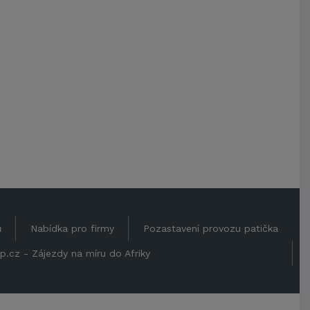
ů
Nabídka pro firmy
Pozastavení provozu patička
p.cz - Zájezdy na míru do Afriky