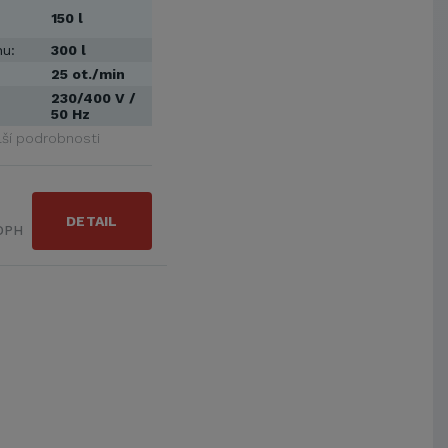
150 l
u:
300 l
25 ot./min
230/400 V /
50 Hz
lší podrobnosti
DETAIL
 DPH