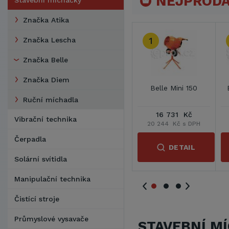
NEJPRODÁ
Stavební míchačky
Značka Atika
2
3
Značka Lescha
Značka Belle
Značka Diem
Belle-Altrad 180L
Belle-Altrad 130L
Belle-Altr
Ruční míchadla
9 579 Kč
6 929 Kč
9 254
Vibrační technika
11 591 Kč s DPH
8 383 Kč s DPH
11 197 Kč
Čerpadla
DETAIL
DETAIL
DE
Solární svítidla
Manipulační technika
Čistící stroje
Průmyslové vysavače
STAVEBNÍ M