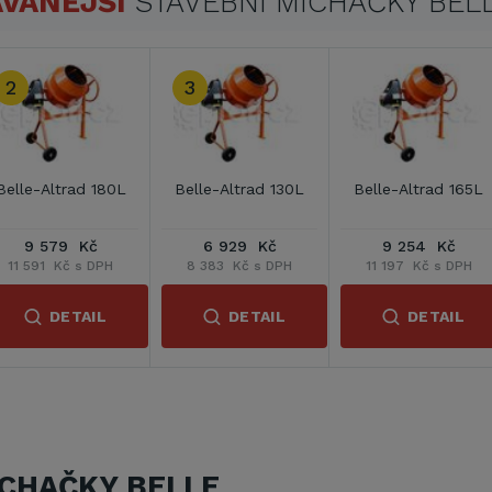
VANĚJŠÍ
STAVEBNÍ MÍCHAČKY BEL
ad 165L
Belle BWE 200
Belle BWE 150
Be
(230/400 V)
(230/400 V)
(
 Kč
27 891 Kč
27 435 Kč
 s DPH
33 748 Kč s DPH
33 196 Kč s DPH
40 
TAIL
DETAIL
DETAIL
ÍCHAČKY BELLE