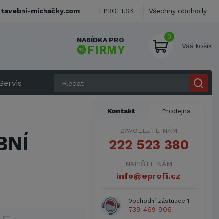
Stavební-míchačky.com
EPROFI.SK
Všechny obchody
0
NABÍDKA PRO
Váš košík
FIRMY
Servis
Kontakt
Prodejna
ZAVOLEJTE NÁM
BNÍ
222 523 380
NAPIŠTE NÁM
info@eprofi.cz
Obchodní zástupce 1
739 469 906