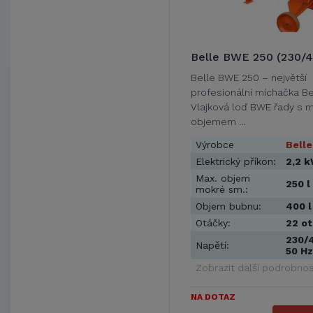
Belle BWE 250 (230/4
Belle BWE 250 – největší
profesionální míchačka Bel
Vlajková loď BWE řady s m
objemem …
Výrobce
Belle
Elektrický příkon:
2,2 
Max. objem
250 l
mokré sm.:
Objem bubnu:
400 l
Otáčky:
22 ot
230/4
Napětí:
50 Hz
Zobrazit další podrobnos
NA DOTAZ