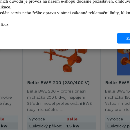
ních důvodů je provoz na našem e-shopu dočasně pozastaven, omlouvá
ikace.
edáte servis nebo řešíte opravu v rámci zákonné reklamační lhůty, kl
fi.cz
SLEVA 7%
SLEVA 
Za
Belle BWE 200 (230/400 V)
Belle BWE 
Belle BWE 200 – profesionální
Belle BWE 15
l mokré
míchačka 200 l, dvojí napájení
míchačka 150 
é řady
Střední model profesionální BWE
Vstupní mod
…
řady míchaček s …
řady pro míc
le
Výrobce
Belle
Výrobce
8 kW
Elektrický příkon:
1,5 kW
Elektrický p