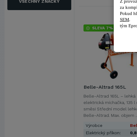
Z provoz
VŠECHNY ZNAČKY
za kompl
Pokud hl
SEM
.
tým 
Epro
SLEVA 7%
Belle-Altrad 165L
Belle-Altrad 165L – lehká
elektrická míchačka, 135 
směsi Střední model lehk
Belle-Altrad. Max. objem 
Výrobce
Bel
Elektrický příkon:
0,