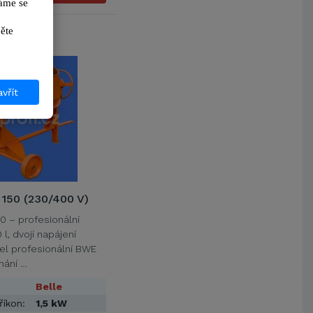
me se 
ikněte 
7%
vřít
150 (230/400 V)
0 – profesionální
l, dvojí napájení
el profesionální BWE
hání …
Belle
říkon:
1,5 kW