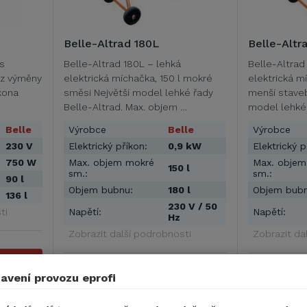
Belle-Altrad 180L
Belle-Altr
 s
Belle-Altrad 180L – lehká
Belle-Altrad
ez výměny
elektrická míchačka, 150 l mokré
elektrická m
ikona
směsi Největší model lehké řady
menší stave
Belle-Altrad. Max. objem …
model lehké 
Belle
Výrobce
Belle
Výrobce
230 V
Elektrický příkon:
0,9 kW
Elektrický p
750 W
Max. objem mokré
Max. objem
150 l
sm.:
sm.:
90 l
Objem bubnu:
180 l
Objem bubn
136 l
230 V / 50
ti
Napětí:
Napětí:
Hz
Zobrazit další podrobnosti
Zobrazit da
DO 24 HODIN U VÁS
DO 24 HODIN 
TAIL
avení provozu eprofi
9 579 Kč
6 929 Kč
DETAIL
11 591 Kč s DPH
8 383 Kč s 