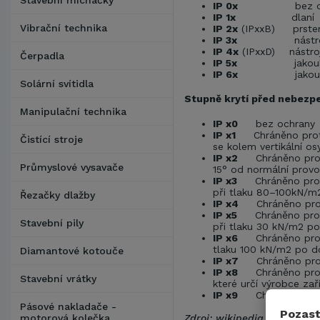
Stavební míchačky
IP 0x
bez ochran
IP 1x
dlaní / v
Vibrační technika
IP 2x
(IPxxB) prste
IP 3x
nástrojem (
IP 4x
(IPxxD) nástro
Čerpadla
IP 5x
jakoukoliv 
IP 6x
jakoukoliv 
Solární svítidla
Stupně krytí před nebezpe
Manipulační technika
IP x0
bez ochrany
IP x1
Chráněno proti k
Čistící stroje
se kolem vertikální o
IP x2
Chráněno proti 
Průmyslové vysavače
15° od normální provo
IP x3
Chráněno proti vo
při tlaku 80–100kN/m
Řezačky dlažby
IP x4
Chráněno proti s
IP x5
Chráněno proti t
Stavební pily
při tlaku 30 kN/m2 po
IP x6
Chráněno proti v
tlaku 100 kN/m2 po d
Diamantové kotouče
IP x7
Chráněno proti 
IP x8
Chráněno proti 
Stavební vrátky
které určí výrobce zaří
IP x9
Chráněno proti
Pásové nakladače -
Pozast
motorová kolečka
Zdroj: wikipedia.org http