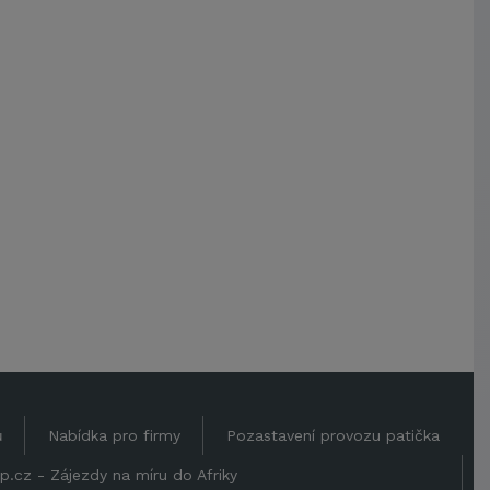
VŠB-Technická univerzita Ostrava
Jihočeská univerzita v Českých
Budějovicích
Metrostav a.s.
UNIVERZITA PARDUBICE
ŠKODA AUTO a.s.
Mendelova univerzita v
Brně,Správa kolejí a menz
Arcibiskupství pražské
Kostelecké uzeniny a.s.
ů
Nabídka pro firmy
Pozastavení provozu patička
p.cz - Zájezdy na míru do Afriky