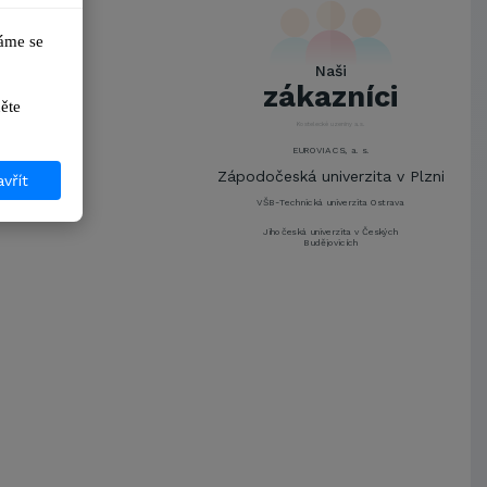
UNIVERZITA PARDUBICE
ŠKODA AUTO a.s.
me se 
Mendelova univerzita v
Naši
Brně,Správa kolejí a menz
zákazníci
Arcibiskupství pražské
ikněte 
Kostelecké uzeniny a.s.
EUROVIA CS, a. s.
Zápodočeská univerzita v Plzni
vřít
VŠB-Technická univerzita Ostrava
Jihočeská univerzita v Českých
Budějovicích
Metrostav a.s.
UNIVERZITA PARDUBICE
ŠKODA AUTO a.s.
Mendelova univerzita v
Brně,Správa kolejí a menz
Arcibiskupství pražské
Kostelecké uzeniny a.s.
EUROVIA CS, a. s.
Zápodočeská univerzita v Plzni