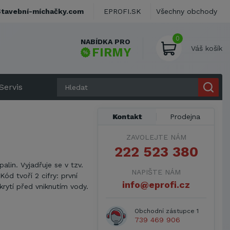
Stavební-míchačky.com
EPROFI.SK
Všechny obchody
0
NABÍDKA PRO
Váš košík
FIRMY
Servis
Kontakt
Prodejna
ZAVOLEJTE NÁM
222 523 380
alin. Vyjadřuje se v tzv.
NAPIŠTE NÁM
d tvoří 2 cifry: první
info@eprofi.cz
ytí před vniknutím vody.
Obchodní zástupce 1
739 469 906