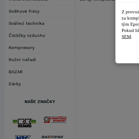
Sněhové frézy
Z provoz
za kompl
Svářecí technika
tým 
Epro
Pokud hl
Čističky vzduchu
SEM
.
Kompresory
Ruční nářadí
BAZAR
Dárky
NAŠE ZNAČKY