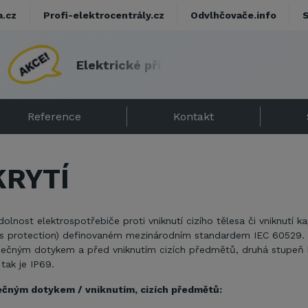
a.cz
Profi-elektrocentrály.cz
Odvlhčovače.info
E
l
e
k
t
r
i
c
k
é
p
ř
í
m
o
t
o
p
y
s
d
á
r
k
e
Reference
Kontakt
KRYTÍ
lnost elektrospotřebiče proti vniknutí cizího tělesa či vniknutí kap
ss protection) definovaném mezinárodním standardem IEC 60529. Kó
čným dotykem a před vniknutím cizích předmětů, druhá stupeň kr
tak je IP69.
ečným dotykem / vniknutím, cizích předmětů: