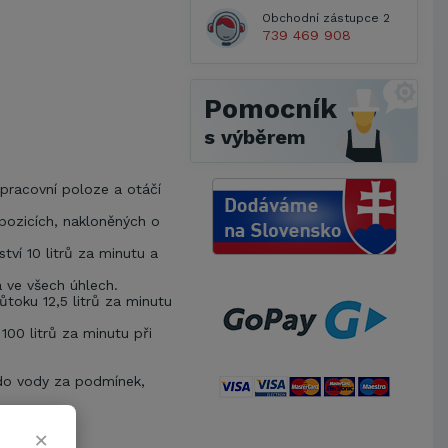
Obchodní zástupce 2
739 469 908
Pomocník
s výběrem
pracovní poloze a otáčí
ozicích, nakloněných o
tví 10 litrů za minutu a
á ve všech úhlech.
toku 12,5 litrů za minutu
00 litrů za minutu při
do vody za podmínek,
Metrostav a.s.
×