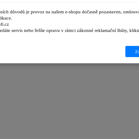
ních důvodů je provoz na našem e-shopu dočasně pozastaven, omlouvá
ikace.
fi.cz
edáte servis nebo řešíte opravu v rámci zákonné reklamační lhůty, kl
Za