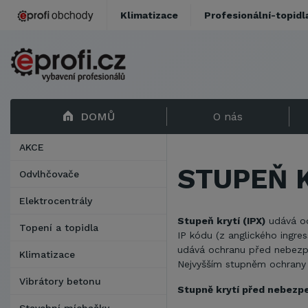
Klimatizace
Profesionální-topidl
DOMŮ
O nás
AKCE
STUPEŇ 
Odvlhčovače
Elektrocentrály
Stupeň krytí (IPX)
udává odo
Topení a topidla
IP kódu (z anglického ingre
udává ochranu před nebezpe
Klimatizace
Nejvyšším stupněm ochrany 
Vibrátory betonu
Stupně krytí před nebezp