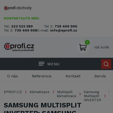
KONTAKTUJTE NÁS:
Tel:
222 523 380
Tel 2:
739 469 906
Tel 3:
739 469 908
E-mail:
info@eprofi.cz
0
Váš košík
MENU
O nás
Reference
Kontakt
Servis
EPROFI.CZ
Klimatizace
Multisplit
Samsung
S
klimatizace
Multisplit
Mu
INVERTER
I
SAMSUNG MULTISPLIT
- 
je