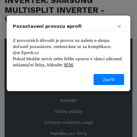
INVERTER: SAMSUNG
MULTISPLIT INVERTER -
VNITŘNÍ JEDNOTKY
×
Pozastavení provozu eprofi
Z provozních důvodů je provoz na našem e-shopu 
dočasně pozastaven, omlouváme se za komplikace.
tým 
Eprofi.cz
Obchodní podmínky
Pokud hledáte servis nebo řešíte opravu v rámci zákonné 
reklamační lhůty, kl
ikněte 
SEM
.
Reference
Prodejna
Zavřít
Sleva
Kontakt
Online platby
Ochrana osobních údajů
Nabídka pro firmy