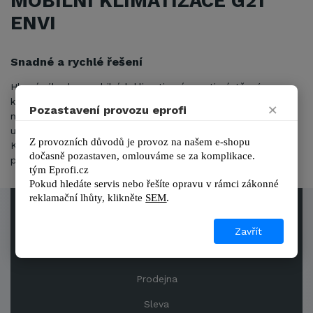
MOBILNÍ KLIMATIZACE G21
ENVI
Snadné a rychlé řešení
Hlavní výhodou mobilních klimatizací oproti nástěnným
klimatizacím je jejich nízká pořizovací cena. Navíc vás
×
Pozastavení provozu eprofi
nečekají další výdaje za složitou odbornou montáž, ani
uklízení nepořádku po souvisejících stavebních pracích.
Z provozních důvodů je provoz na našem e-shopu 
Klimatizaci vybalíte z krabice a můžete ji ihned začít
dočasně pozastaven, omlouváme se za komplikace.
používat.
tým 
Eprofi.cz
Pokud hledáte servis nebo řešíte opravu v rámci zákonné 
reklamační lhůty, kl
ikněte 
SEM
.
Obchodní podmínky
Zavřít
Reference
Prodejna
Sleva