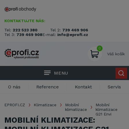
KONTAKTUJTE NÁS:
Tel:
222 523 380
Tel 2:
739 469 906
Tel 3:
739 469 908
E-mail:
info@eprofi.cz
0
Váš košík
MENU
O nás
Reference
Kontakt
Servis
EPROFI.CZ
Klimatizace
Mobilní
Mobilní
klimatizace
klimatizace
G21 Envi
MOBILNÍ KLIMATIZACE: